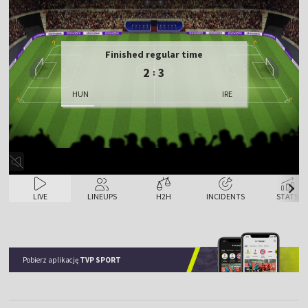
Finished regular time
2
3
:
HUN
IRE
LIVE
LINEUPS
H2H
INCIDENTS
STATS
Pobierz aplikację
TVP SPORT