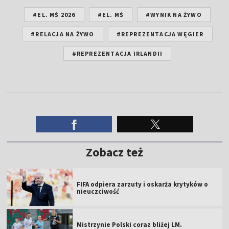
#EL. MŚ 2026
#EL. MŚ
#WYNIK NA ŻYWO
#RELACJA NA ŻYWO
#REPREZENTACJA WĘGIER
#REPREZENTACJA IRLANDII
Zobacz też
FIFA odpiera zarzuty i oskarża krytyków o
nieuczciwość
Mistrzynie Polski coraz bliżej LM.