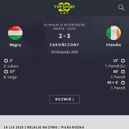
ELIMINACJE MISTRZOSTW
ŚWIATA - UEFA
2 - 3
Węgry
ZAKOŃCZONY
Irlandia
16 listopada 2025
3'
15'
D. Lukacs
T. Parrott
(k.)
37'
80'
B. Varga
T. Parrott
90
+ 6'
T. Parrott
ROZWIŃ
16 LIS 2025
|
RELACJE NA ŻYWO
/
PIŁKA NOŻNA