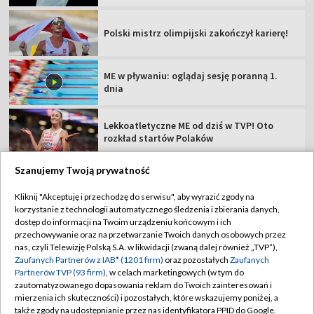
Polski mistrz olimpijski zakończył karierę!
ME w pływaniu: oglądaj sesję poranną 1.
dnia
Lekkoatletyczne ME od dziś w TVP! Oto
rozkład startów Polaków
Szanujemy Twoją prywatność
Kliknij "Akceptuję i przechodzę do serwisu", aby wyrazić zgody na
korzystanie z technologii automatycznego śledzenia i zbierania danych,
TVP
dostęp do informacji na Twoim urządzeniu końcowym i ich
Abonament TVP
Regulamin TVP
przechowywanie oraz na przetwarzanie Twoich danych osobowych przez
nas, czyli Telewizję Polską S.A. w likwidacji (zwaną dalej również „TVP”),
Polityka prywatności
Sklep TVP
Zaufanych Partnerów z IAB* (1201 firm)
oraz pozostałych
Zaufanych
Partnerów TVP (93 firm)
, w celach marketingowych (w tym do
Biuro Reklamy
Moje zgody
zautomatyzowanego dopasowania reklam do Twoich zainteresowań i
mierzenia ich skuteczności) i pozostałych, które wskazujemy poniżej, a
Oferta Handlowa
Biuro reklamy
także zgody na udostępnianie przez nas identyfikatora PPID do Google.