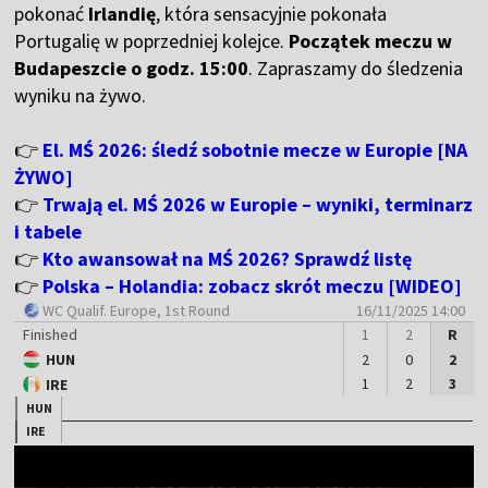
pokonać
Irlandię
, która sensacyjnie pokonała
Portugalię w poprzedniej kolejce.
Początek meczu w
Budapeszcie o godz. 15:00
. Zapraszamy do śledzenia
wyniku na żywo.
👉
El. MŚ 2026: śledź sobotnie mecze w Europie [NA
ŻYWO]
👉
Trwają el. MŚ 2026 w Europie – wyniki, terminarz
i tabele
👉
Kto awansował na MŚ 2026? Sprawdź listę
👉
Polska – Holandia: zobacz skrót meczu [WIDEO]
WC Qualif. Europe
, 1st Round
16/11/2025 14:00
Finished
1
2
R
HUN
2
0
2
1
2
3
IRE
HUN
IRE