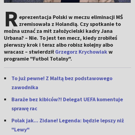
R
eprezentacja Polski w meczu eliminacji MŚ
zremisowała z Holandią. Czy spotkanie to
można uznać za mit założycielski kadry Jana
Urbana? – Nie. To jest ten mecz, kiedy zrobiłeś
pierwszy krok i teraz albo robisz kolejny albo
wracasz – stwierdził
Grzegorz Krychowiak
w
programie "Futbol Totalny".
To już pewne! Z Maltą bez podstawowego
zawodnika
Baraże bez kibiców?! Delegat UEFA komentuje
sprawę rac
Polak jak... Zidane! Legenda: będzie lepszy niż
"Lewy"