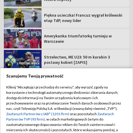
Piękna ucieczka! Francuz wygrał królewski
etap TdP, nowy lider
Amerykanka triumfatorką turnieju w
Warszawie
Strzelectwo, ME U23: 50 m karabin 3
postawy kobiet [ZAPIS]
Szanujemy Twoją prywatność
Kliknij "Akceptuję i przechodzę do serwisu", aby wyrazić zgody na
korzystanie z technologii automatycznego śledzenia i zbierania danych,
TVP
dostęp do informacji na Twoim urządzeniu końcowym i ich
Abonament TVP
Regulamin TVP
przechowywanie oraz na przetwarzanie Twoich danych osobowych przez
nas, czyli Telewizję Polską S.A. w likwidacji (zwaną dalej również „TVP”),
Polityka prywatności
Sklep TVP
Zaufanych Partnerów z IAB* (1201 firm)
oraz pozostałych
Zaufanych
Partnerów TVP (93 firm)
, w celach marketingowych (w tym do
Biuro Reklamy
Moje zgody
zautomatyzowanego dopasowania reklam do Twoich zainteresowań i
mierzenia ich skuteczności) i pozostałych, które wskazujemy poniżej, a
Oferta Handlowa
Biuro reklamy