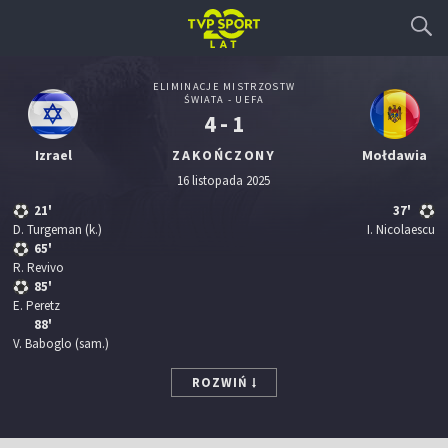
ELIMINACJE MISTRZOSTW
ŚWIATA - UEFA
4 - 1
Izrael
ZAKOŃCZONY
Mołdawia
16 listopada 2025
21'
37'
D. Turgeman
(k.)
I. Nicolaescu
65'
R. Revivo
85'
E. Peretz
88'
V. Baboglo
(sam.)
ROZWIŃ