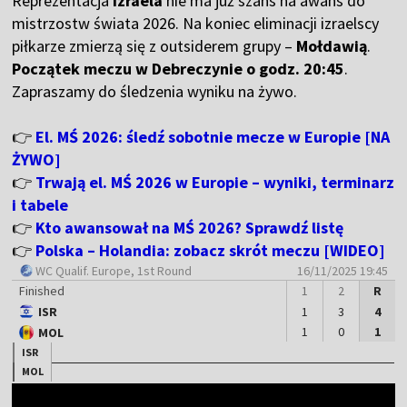
Reprezentacja
Izraela
nie ma już szans na awans do
mistrzostw świata 2026. Na koniec eliminacji izraelscy
piłkarze zmierzą się z outsiderem grupy –
Mołdawią
.
Początek meczu w Debreczynie o godz. 20:45
.
Zapraszamy do śledzenia wyniku na żywo.
👉
El. MŚ 2026: śledź sobotnie mecze w Europie [NA
ŻYWO]
👉
Trwają el. MŚ 2026 w Europie – wyniki, terminarz
i tabele
👉
Kto awansował na MŚ 2026? Sprawdź listę
👉
Polska – Holandia: zobacz skrót meczu [WIDEO]
WC Qualif. Europe
, 1st Round
16/11/2025 19:45
Finished
1
2
R
ISR
1
3
4
1
0
1
MOL
ISR
MOL