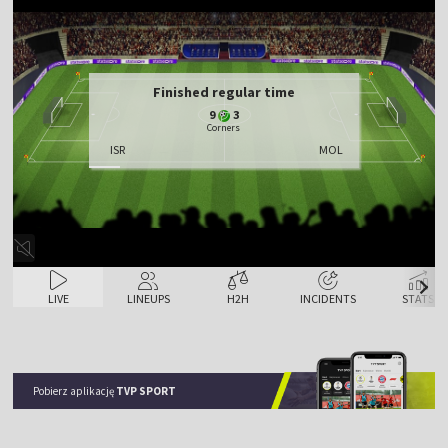
Finished regular time
9
3
Corners
ISR
MOL
LIVE
LINEUPS
H2H
INCIDENTS
STATS
Pobierz aplikację
TVP SPORT