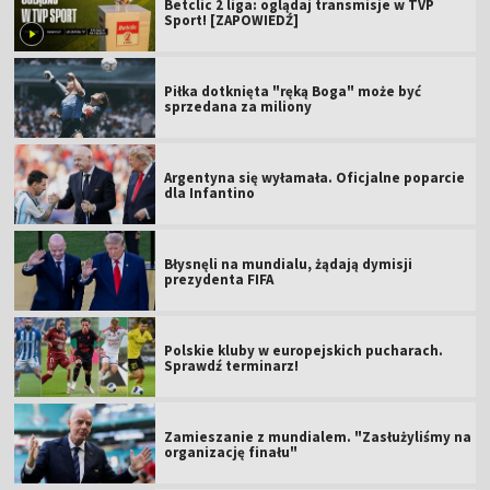
Betclic 2 liga: oglądaj transmisje w TVP
Sport! [ZAPOWIEDŹ]
Piłka dotknięta "ręką Boga" może być
sprzedana za miliony
Argentyna się wyłamała. Oficjalne poparcie
dla Infantino
Błysnęli na mundialu, żądają dymisji
prezydenta FIFA
Polskie kluby w europejskich pucharach.
Sprawdź terminarz!
Zamieszanie z mundialem. "Zasłużyliśmy na
organizację finału"