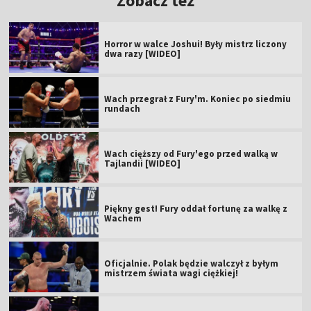
Zobacz też
Horror w walce Joshui! Były mistrz liczony
dwa razy [WIDEO]
Wach przegrał z Fury'm. Koniec po siedmiu
rundach
Wach cięższy od Fury'ego przed walką w
Tajlandii [WIDEO]
Piękny gest! Fury oddał fortunę za walkę z
Wachem
Oficjalnie. Polak będzie walczył z byłym
mistrzem świata wagi ciężkiej!