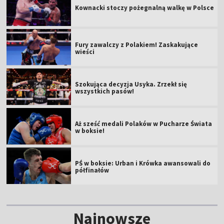
Kownacki stoczy pożegnalną walkę w Polsce
Fury zawalczy z Polakiem! Zaskakujące
wieści
Szokująca decyzja Usyka. Zrzekł się
wszystkich pasów!
Aż sześć medali Polaków w Pucharze Świata
w boksie!
PŚ w boksie: Urban i Krówka awansowali do
półfinałów
Najnowsze