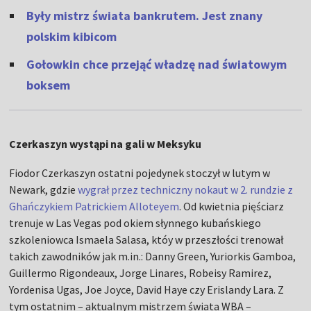
Były mistrz świata bankrutem. Jest znany
polskim kibicom
Gołowkin chce przejąć władzę nad światowym
boksem
Czerkaszyn wystąpi na gali w Meksyku
Fiodor Czerkaszyn ostatni pojedynek stoczył w lutym w
Newark, gdzie
wygrał przez techniczny nokaut w 2. rundzie z
Ghańczykiem Patrickiem Alloteyem
. Od kwietnia pięściarz
trenuje w Las Vegas pod okiem słynnego kubańskiego
szkoleniowca Ismaela Salasa, któy w przeszłości trenował
takich zawodników jak m.in.: Danny Green, Yuriorkis Gamboa,
Guillermo Rigondeaux, Jorge Linares, Robeisy Ramirez,
Yordenisa Ugas, Joe Joyce, David Haye czy Erislandy Lara. Z
tym ostatnim – aktualnym mistrzem świata WBA –