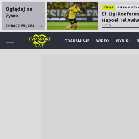
Oglądaj na
TRWA
PIŁKA NOŻN
El. Ligi Konferen
żywo
Hapoel Tel Awiw
Katowice
17:15
ZOBACZ WIĘCEJ
TRANSMISJE
WIDEO
WYNIKI
R