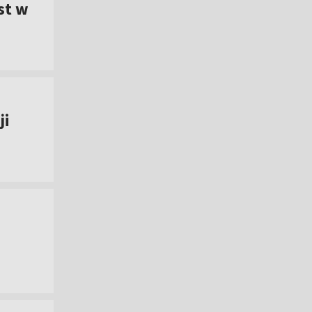
st w
ji