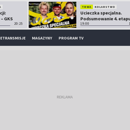
A
TRWA
KOLARSTWO
cji:
Ucieczka specjalna.
 – GKS
Podsumowanie 4. etap
20:25
TdP
19:00
ETRANSMISJE
MAGAZYNY
PROGRAM TV