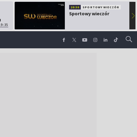
20:30
SPORTOWY WIECZÓR
Sportowy wieczór
▶
u
19:35