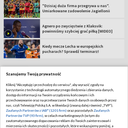
"Dzisiaj duża firma przegrywa u nas".
Umiarkowane zadowolenie Jagiellonii
Agnero po zwycięstwie z Klaksvik:
powinniśmy szybciej grać piłką [WIDEO]
Kiedy mecze Lecha w europejskich
pucharach? Sprawdź terminarz!
Szanujemy Twoją prywatność
TVP
Kliknij "Akceptuję i przechodzę do serwisu", aby wyrazić zgody na
korzystanie z technologii automatycznego śledzenia i zbierania danych,
Abonament TVP
Regulamin TVP
dostęp do informacji na Twoim urządzeniu końcowym i ich
Polityka prywatności
Sklep TVP
przechowywanie oraz na przetwarzanie Twoich danych osobowych przez
nas, czyli Telewizję Polską S.A. w likwidacji (zwaną dalej również „TVP”),
Biuro Reklamy
Moje zgody
Zaufanych Partnerów z IAB* (1201 firm)
oraz pozostałych
Zaufanych
Partnerów TVP (93 firm)
, w celach marketingowych (w tym do
Oferta Handlowa
Biuro reklamy
zautomatyzowanego dopasowania reklam do Twoich zainteresowań i
mierzenia ich skuteczności) i pozostałych, które wskazujemy poniżej, a
Telegazeta ogłoszenia
Kontakt