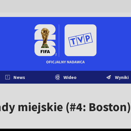
News
Wideo
Wyniki
dy miejskie (#4: Boston