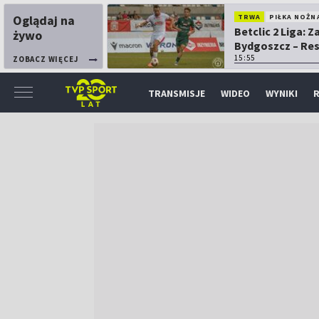
Oglądaj na
TRWA
PIŁKA NOŻN
Betclic 2 Liga: 
żywo
Bydgoszcz – Re
15:55
ZOBACZ WIĘCEJ
TRANSMISJE
WIDEO
WYNIKI
R