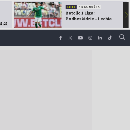
18:10
PIŁKA NOŻNA
Betclic 1 Liga:
▶
Podbeskidzie – Lechia
21:25
Gdańsk