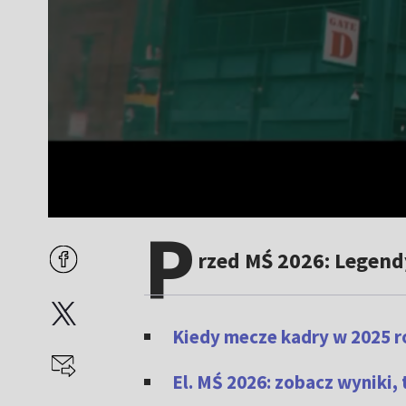
P
rzed MŚ 2026: Legendy
Kiedy mecze kadry w 2025 r
El. MŚ 2026: zobacz wyniki, 