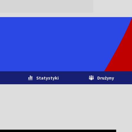
Statystyki
Drużyny
)