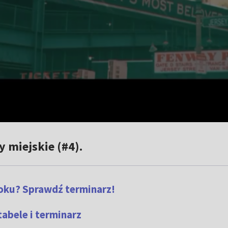
 miejskie (#4).
oku? Sprawdź terminarz!
tabele i terminarz