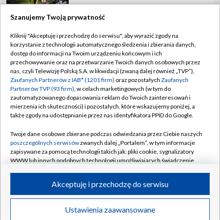
Szanujemy Twoją prywatność
Kliknij "Akceptuję i przechodzę do serwisu", aby wyrazić zgody na
korzystanie z technologii automatycznego śledzenia i zbierania danych,
TVP
dostęp do informacji na Twoim urządzeniu końcowym i ich
Abonament TVP
Regulamin TVP
przechowywanie oraz na przetwarzanie Twoich danych osobowych przez
nas, czyli Telewizję Polską S.A. w likwidacji (zwaną dalej również „TVP”),
Polityka prywatności
Sklep TVP
Zaufanych Partnerów z IAB* (1201 firm)
oraz pozostałych
Zaufanych
Partnerów TVP (93 firm)
, w celach marketingowych (w tym do
Biuro Reklamy
Moje zgody
zautomatyzowanego dopasowania reklam do Twoich zainteresowań i
mierzenia ich skuteczności) i pozostałych, które wskazujemy poniżej, a
Oferta Handlowa
Biuro reklamy
także zgody na udostępnianie przez nas identyfikatora PPID do Google.
Telegazeta ogłoszenia
Kontakt
Twoje dane osobowe zbierane podczas odwiedzania przez Ciebie naszych
Emisja w TVP
poszczególnych serwisów
zwanych dalej „Portalem”, w tym informacje
zapisywane za pomocą technologii takich jak: pliki cookie, sygnalizatory
Kanały
Rada Programowa
WWW lub innych podobnych technologii umożliwiających świadczenie
dopasowanych i bezpiecznych usług, personalizację treści oraz reklam,
Ogłoszenia przetargowe
udostępnianie funkcji mediów społecznościowych oraz analizowanie
©2026 Telewizja Polska Spółka Akcyjna w likwidacji
Akceptuję i przechodzę do serwisu
ruchu w Internecie.
Akademia Telewizyjna
Informacje o nadawcy
Twoje dane osobowe zbierane podczas odwiedzania przez Ciebie
Ustawienia zaawansowane
News
Transmisje
Wideo
Więcej
poszczególnych serwisów
na Portalu, takie jak adresy IP, identyfikatory
Centrum informacji TVP