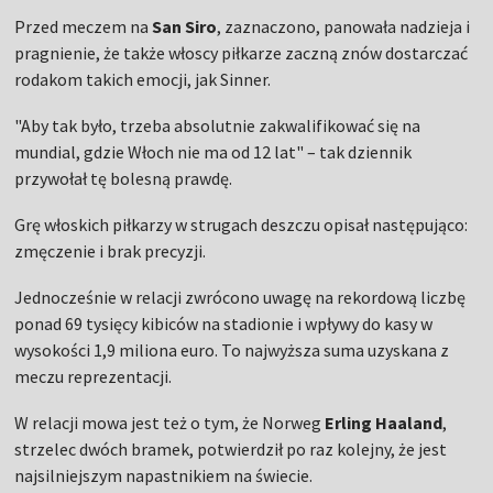
Przed meczem na
San Siro
, zaznaczono, panowała nadzieja i
pragnienie, że także włoscy piłkarze zaczną znów dostarczać
rodakom takich emocji, jak Sinner.
"Aby tak było, trzeba absolutnie zakwalifikować się na
mundial, gdzie Włoch nie ma od 12 lat" – tak dziennik
przywołał tę bolesną prawdę.
Grę włoskich piłkarzy w strugach deszczu opisał następująco:
zmęczenie i brak precyzji.
Jednocześnie w relacji zwrócono uwagę na rekordową liczbę
ponad 69 tysięcy kibiców na stadionie i wpływy do kasy w
wysokości 1,9 miliona euro. To najwyższa suma uzyskana z
meczu reprezentacji.
W relacji mowa jest też o tym, że Norweg
Erling Haaland
,
strzelec dwóch bramek, potwierdził po raz kolejny, że jest
najsilniejszym napastnikiem na świecie.