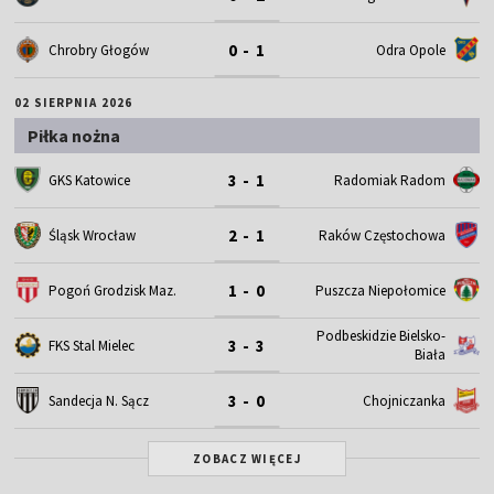
0 - 1
Chrobry Głogów
Odra Opole
02 SIERPNIA 2026
Piłka nożna
3 - 1
GKS Katowice
Radomiak Radom
2 - 1
Śląsk Wrocław
Raków Częstochowa
1 - 0
Pogoń Grodzisk Maz.
Puszcza Niepołomice
Podbeskidzie Bielsko-
3 - 3
FKS Stal Mielec
Biała
3 - 0
Sandecja N. Sącz
Chojniczanka
ZOBACZ WIĘCEJ