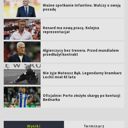
Ważne spotkanie Infantino. Walczy o swoją
posadę
Renard ma nową pracę. Kolejna
reprezentacja!
Algierczycy bez trenera. Przed mundialem
przedłużył kontrakt
Nie żyje Mateusz Bąk. Legendarny bramkarz
Lechii miał 43 lata
Oficjalnie: Porto złożyło skargę po kontuzji
Bednarka
Wyniki
Terminarz