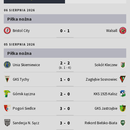
06 SIERPNIA 2026
Piłka nożna
0 - 1
Bristol City
Walsall
05 SIERPNIA 2026
Piłka nożna
2 - 2
Unia Skierniewice
Sokół Kleczew
(k. 1 - 4)
1 - 0
GKS Tychy
Zagłębie Sosnowiec
2 - 0
Górnik Łęczna
KKS 1925 Kalisz
3 - 0
Pogoń Siedlce
GKS Jastrzębie
3 - 0
Sandecja N. Sącz
Rekord Bielsko-Biała