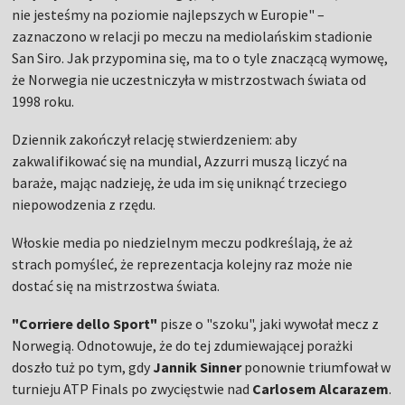
nie jesteśmy na poziomie najlepszych w Europie" –
zaznaczono w relacji po meczu na mediolańskim stadionie
San Siro. Jak przypomina się, ma to o tyle znaczącą wymowę,
że Norwegia nie uczestniczyła w mistrzostwach świata od
1998 roku.
Dziennik zakończył relację stwierdzeniem: aby
zakwalifikować się na mundial, Azzurri muszą liczyć na
baraże, mając nadzieję, że uda im się uniknąć trzeciego
niepowodzenia z rzędu.
Włoskie media po niedzielnym meczu podkreślają, że aż
strach pomyśleć, że reprezentacja kolejny raz może nie
dostać się na mistrzostwa świata.
"Corriere dello Sport"
pisze o "szoku", jaki wywołał mecz z
Norwegią. Odnotowuje, że do tej zdumiewającej porażki
doszło tuż po tym, gdy
Jannik Sinner
ponownie triumfował w
turnieju ATP Finals po zwycięstwie nad
Carlosem Alcarazem
.