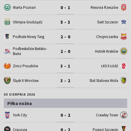
0 - 1
Warta Poznań
Resovia Rzeszów
5 - 3
Olimpia Grudziądz
Świt Szczecin
2 - 0
Podhale Nowy Targ
Chojniczanka
Podbeskidzie Bielsko-
2 - 0
Hutnik Kraków
Biała
3 - 1
Znicz Pruszków
LKS II Łódź
3 - 2
Śląsk II Wrocław
Stal Stalowa Wola
03 SIERPNIA 2026
Piłka nożna
0 - 2
York City
Crawley Town
0 - 2
Cracovia
Pogoń Szczecin