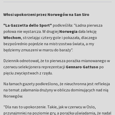
Włosi upokorzeni przez Norwegów na San Siro
"La Gazzetta dello Sport"
podkreśliła: "Ładna pierwsza
połowa nie wystarcza. W drugiej
Norwegia
dała lekcję
Włochom
, strzelając cztery gole i pokazała, dlaczego
bezpośrednio pojedzie na mistrzostwa świata, a my
będziemy zmuszeni w marcu do baraży".
Dziennik odnotował, że to pierwsza porażka mianowanego w
czerwcu selekcjonera reprezentacji
Gennaro Gattuso
po
pięciu zwycięstwach z rzędu.
Na łamach gazety podkreślono, że nieuchronna jest refleksja
na temat załamania drużyny w obliczu dominujących nad nią
Norwegów.
"Dla nas to upokorzenie. Takie, jak w czerwcu w Oslo,
przynajmniej na poziomie gry, a porażka uświadamia, że nadal