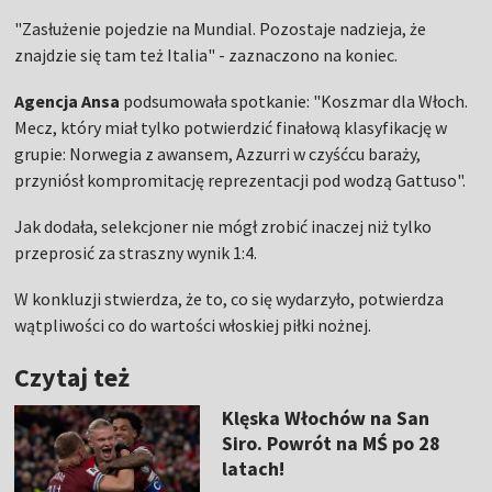
"Zasłużenie pojedzie na Mundial. Pozostaje nadzieja, że
znajdzie się tam też Italia" - zaznaczono na koniec.
Agencja Ansa
podsumowała spotkanie: "Koszmar dla Włoch.
Mecz, który miał tylko potwierdzić finałową klasyfikację w
grupie: Norwegia z awansem, Azzurri w czyśćcu baraży,
przyniósł kompromitację reprezentacji pod wodzą Gattuso".
Jak dodała, selekcjoner nie mógł zrobić inaczej niż tylko
przeprosić za straszny wynik 1:4.
W konkluzji stwierdza, że to, co się wydarzyło, potwierdza
wątpliwości co do wartości włoskiej piłki nożnej.
Czytaj też
Klęska Włochów na San
Siro. Powrót na MŚ po 28
latach!