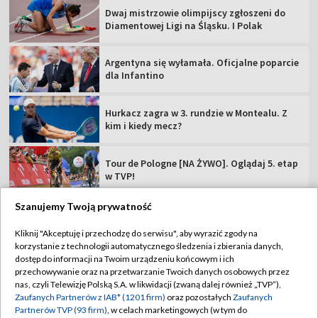
Dwaj mistrzowie olimpijscy zgłoszeni do
Diamentowej Ligi na Śląsku. I Polak
Argentyna się wyłamała. Oficjalne poparcie
dla Infantino
Hurkacz zagra w 3. rundzie w Montealu. Z
kim i kiedy mecz?
Tour de Pologne [NA ŻYWO]. Oglądaj 5. etap
w TVP!
Szanujemy Twoją prywatność
Kliknij "Akceptuję i przechodzę do serwisu", aby wyrazić zgody na
korzystanie z technologii automatycznego śledzenia i zbierania danych,
TVP
dostęp do informacji na Twoim urządzeniu końcowym i ich
przechowywanie oraz na przetwarzanie Twoich danych osobowych przez
Abonament TVP
Regulamin TVP
nas, czyli Telewizję Polską S.A. w likwidacji (zwaną dalej również „TVP”),
Polityka prywatności
Sklep TVP
Zaufanych Partnerów z IAB* (1201 firm)
oraz pozostałych
Zaufanych
Partnerów TVP (93 firm)
, w celach marketingowych (w tym do