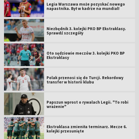
Legia Warszawa może pozyskać nowego
napastnika. Był w kadrze na mundial!
Niezbędnik 3. kolejki PKO BP Ekstraklasy.
Sprawdź szczegóły
Oto sędziowie meczów 3. kolejki PKO BP
Ekstraklasy
Polak przenosi się do Turcji. Rekordowy
transfer w historii klubu
Papszun wprost o rywalach Legii. "To robi
wrażenie"
Ekstraklasa zmieniła terminarz. Mecze 6.
kolejki przesunięte