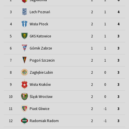
3
Lech Poznań
2
1
4
4
Wisła Płock
2
1
4
5
GKS Katowice
2
1
3
6
Górnik Zabrze
1
1
3
7
Pogoń Szczecin
2
1
3
8
Zagłębie Lubin
2
0
3
9
Wisła Kraków
2
0
3
Śląsk Wrocław
10
2
0
3
11
Piast Gliwice
2
-1
3
12
Radomiak Radom
2
-1
3