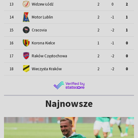
13
Widzew Łódź
2
0
2
Motor Lublin
14
2
-1
1
15
Cracovia
2
-2
1
16
Korona Kielce
1
-1
0
17
Raków Częstochowa
2
-2
0
18
Wieczysta Kraków
2
-2
0
Najnowsze