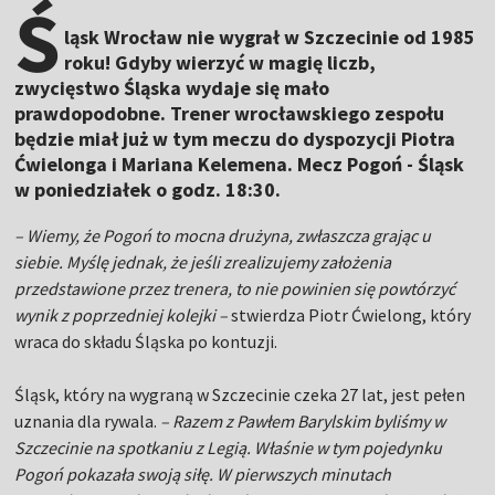
Ś
ląsk Wrocław nie wygrał w Szczecinie od 1985
roku! Gdyby wierzyć w magię liczb,
zwycięstwo Śląska wydaje się mało
prawdopodobne. Trener wrocławskiego zespołu
będzie miał już w tym meczu do dyspozycji Piotra
Ćwielonga i Mariana Kelemena. Mecz Pogoń - Śląsk
w poniedziałek o godz. 18:30.
– Wiemy, że Pogoń to mocna drużyna, zwłaszcza grając u
siebie. Myślę jednak, że jeśli zrealizujemy założenia
przedstawione przez trenera, to nie powinien się powtórzyć
wynik z poprzedniej kolejki –
stwierdza Piotr Ćwielong, który
wraca do składu Śląska po kontuzji.
Śląsk, który na wygraną w Szczecinie czeka 27 lat, jest pełen
uznania dla rywala.
– Razem z Pawłem Barylskim byliśmy w
Szczecinie na spotkaniu z Legią. Właśnie w tym pojedynku
Pogoń pokazała swoją siłę. W pierwszych minutach