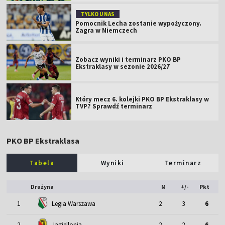
TYLKO U NAS
Pomocnik Lecha zostanie wypożyczony.
Zagra w Niemczech
Zobacz wyniki i terminarz PKO BP
Ekstraklasy w sezonie 2026/27
Który mecz 6. kolejki PKO BP Ekstraklasy w
TVP? Sprawdź terminarz
PKO BP Ekstraklasa
Tabela
Wyniki
Terminarz
Drużyna
M
+/-
Pkt
1
Legia Warszawa
2
3
6
2
Jagiellonia
2
2
6