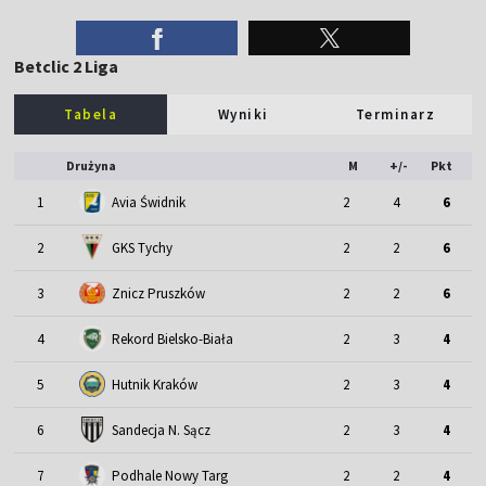
Betclic 2 Liga
Tabela
Wyniki
Terminarz
Drużyna
M
+/-
Pkt
1
Avia Świdnik
2
4
6
2
GKS Tychy
2
2
6
3
Znicz Pruszków
2
2
6
4
Rekord Bielsko-Biała
2
3
4
5
Hutnik Kraków
2
3
4
6
Sandecja N. Sącz
2
3
4
7
Podhale Nowy Targ
2
2
4