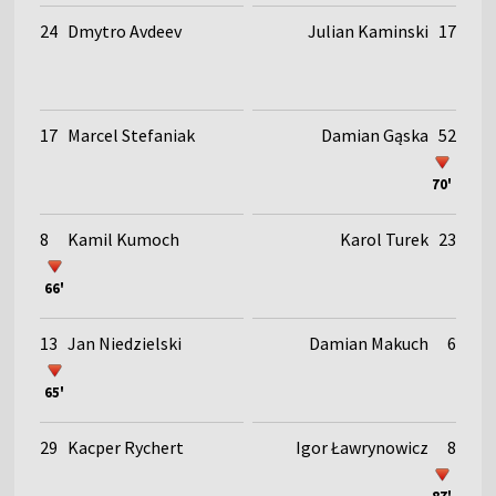
24
Dmytro Avdeev
Julian Kaminski
17
17
Marcel Stefaniak
Damian Gąska
52
70'
8
Kamil Kumoch
Karol Turek
23
66'
13
Jan Niedzielski
Damian Makuch
6
65'
29
Kacper Rychert
Igor Ławrynowicz
8