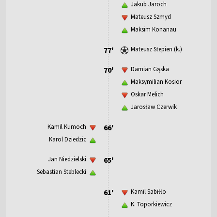
Jakub Jaroch
Mateusz Szmyd
Maksim Konanau
77'
Mateusz Stepien (k.)
70'
Damian Gąska
Maksymilian Kosior
Oskar Melich
Jarosław Czerwik
Kamil Kumoch
66'
Karol Dziedzic
Jan Niedzielski
65'
Sebastian Steblecki
61'
Kamil Sabiłło
K. Toporkiewicz