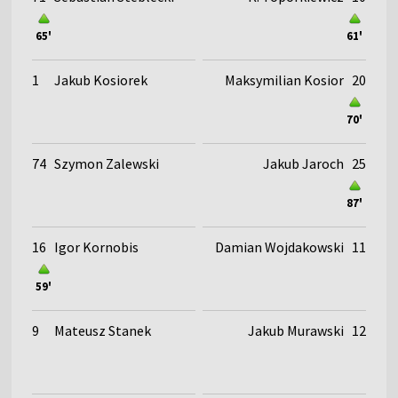
65'
61'
1
Jakub Kosiorek
Maksymilian Kosior
20
70'
74
Szymon Zalewski
Jakub Jaroch
25
87'
16
Igor Kornobis
Damian Wojdakowski
11
59'
9
Mateusz Stanek
Jakub Murawski
12