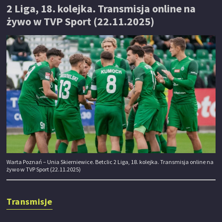
2 Liga, 18. kolejka. Transmisja online na
żywo w TVP Sport (22.11.2025)
Warta Poznań – Unia Skierniewice. Betclic 2 Liga, 18. kolejka. Transmisja online na
żywo w TVP Sport (22.11.2025)
Transmisje