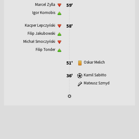
Marcel Zylla
59'
Igor Kornobis
Kacper Lepczyński
58'
Filip Jakubowski
Michał Smoczyński
Filip Tonder
51'
Oskar Melich
36'
Kamil Sabiłło
Mateusz Szmyd