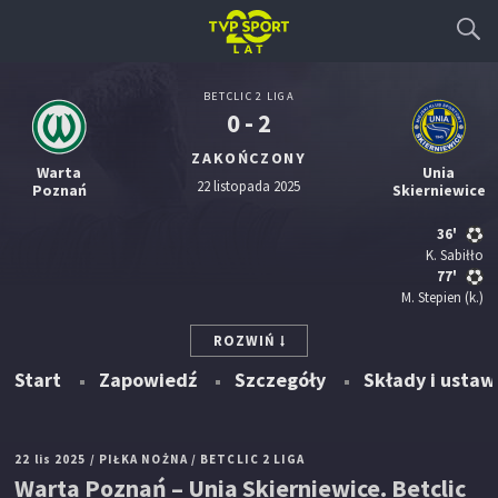
BETCLIC 2 LIGA
0 - 2
ZAKOŃCZONY
Warta
Unia
22 listopada 2025
Poznań
Skierniewice
36'
K. Sabiłło
77'
M. Stepien
(k.)
ROZWIŃ
Start
Zapowiedź
Szczegóły
Składy i ustaw
22 lis 2025
/ PIŁKA NOŻNA
/ BETCLIC 2 LIGA
Warta Poznań – Unia Skierniewice. Betclic