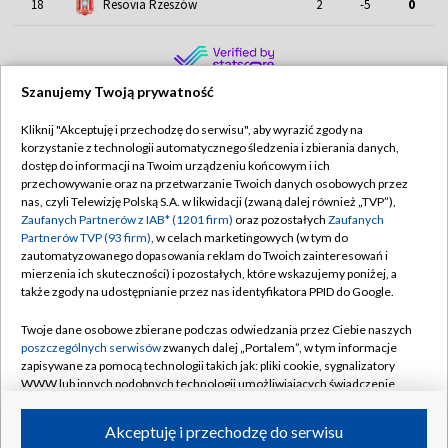
18
Resovia Rzeszów
2
-5
0
Szanujemy Twoją prywatność
Kliknij "Akceptuję i przechodzę do serwisu", aby wyrazić zgody na
korzystanie z technologii automatycznego śledzenia i zbierania danych,
TVP
dostęp do informacji na Twoim urządzeniu końcowym i ich
Abonament TVP
Regulamin TVP
przechowywanie oraz na przetwarzanie Twoich danych osobowych przez
nas, czyli Telewizję Polską S.A. w likwidacji (zwaną dalej również „TVP”),
Polityka prywatności
Sklep TVP
Zaufanych Partnerów z IAB* (1201 firm)
oraz pozostałych
Zaufanych
Partnerów TVP (93 firm)
, w celach marketingowych (w tym do
Biuro Reklamy
Moje zgody
zautomatyzowanego dopasowania reklam do Twoich zainteresowań i
mierzenia ich skuteczności) i pozostałych, które wskazujemy poniżej, a
Oferta Handlowa
Biuro reklamy
także zgody na udostępnianie przez nas identyfikatora PPID do Google.
Telegazeta ogłoszenia
Kontakt
Twoje dane osobowe zbierane podczas odwiedzania przez Ciebie naszych
Emisja w TVP
poszczególnych serwisów
zwanych dalej „Portalem”, w tym informacje
zapisywane za pomocą technologii takich jak: pliki cookie, sygnalizatory
Kanały
Rada Programowa
WWW lub innych podobnych technologii umożliwiających świadczenie
dopasowanych i bezpiecznych usług, personalizację treści oraz reklam,
Ogłoszenia przetargowe
udostępnianie funkcji mediów społecznościowych oraz analizowanie
©2026 Telewizja Polska Spółka Akcyjna w likwidacji
Akceptuję i przechodzę do serwisu
ruchu w Internecie.
Akademia Telewizyjna