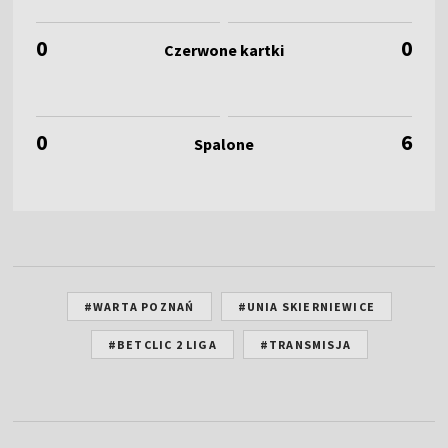
0
0
0
6
#WARTA POZNAŃ
#UNIA SKIERNIEWICE
#BETCLIC 2 LIGA
#TRANSMISJA