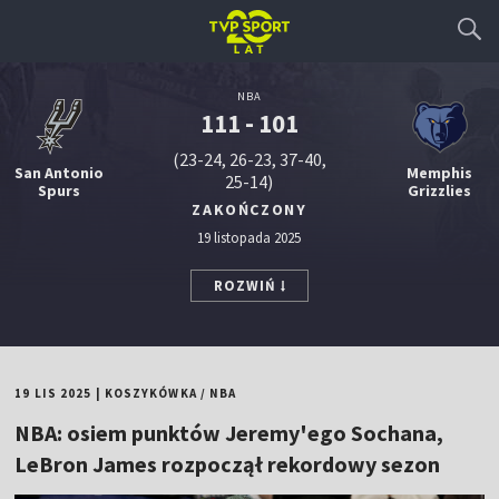
NBA
111 - 101
(23-24, 26-23, 37-40,
San Antonio
Memphis
25-14)
Spurs
Grizzlies
ZAKOŃCZONY
19 listopada 2025
ROZWIŃ
19 LIS 2025
|
KOSZYKÓWKA
/
NBA
NBA: osiem punktów Jeremy'ego Sochana,
LeBron James rozpoczął rekordowy sezon