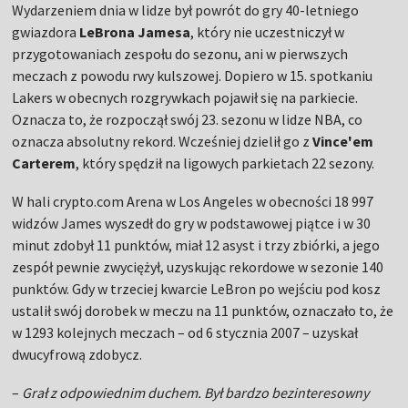
Wydarzeniem dnia w lidze był powrót do gry 40-letniego
gwiazdora
LeBrona Jamesa
, który nie uczestniczył w
przygotowaniach zespołu do sezonu, ani w pierwszych
meczach z powodu rwy kulszowej. Dopiero w 15. spotkaniu
Lakers w obecnych rozgrywkach pojawił się na parkiecie.
Oznacza to, że rozpoczął swój 23. sezonu w lidze NBA, co
oznacza absolutny rekord. Wcześniej dzielił go z
Vince'em
Carterem
, który spędził na ligowych parkietach 22 sezony.
W hali crypto.com Arena w Los Angeles w obecności 18 997
widzów James wyszedł do gry w podstawowej piątce i w 30
minut zdobył 11 punktów, miał 12 asyst i trzy zbiórki, a jego
zespół pewnie zwyciężył, uzyskując rekordowe w sezonie 140
punktów. Gdy w trzeciej kwarcie LeBron po wejściu pod kosz
ustalił swój dorobek w meczu na 11 punktów, oznaczało to, że
w 1293 kolejnych meczach – od 6 stycznia 2007 – uzyskał
dwucyfrową zdobycz.
–
Grał z odpowiednim duchem. Był bardzo bezinteresowny