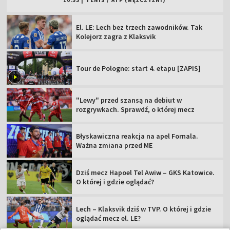
10:53
|
TENIS
/
ATP (MĘŻCZYŹNI)
El. LE: Lech bez trzech zawodników. Tak
Kolejorz zagra z Klaksvik
Tour de Pologne: start 4. etapu [ZAPIS]
"Lewy" przed szansą na debiut w
rozgrywkach. Sprawdź, o której mecz
Błyskawiczna reakcja na apel Fornala.
Ważna zmiana przed ME
Dziś mecz Hapoel Tel Awiw – GKS Katowice.
O której i gdzie oglądać?
Lech – Klaksvik dziś w TVP. O której i gdzie
oglądać mecz el. LE?