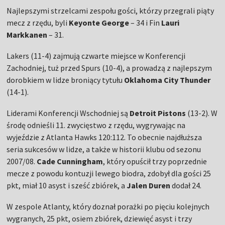
Najlepszymi strzelcami zespołu gości, którzy przegrali piąty
mecz z rzędu, byli
Keyonte George
– 34 i Fin
Lauri
Markkanen
– 31.
Lakers (11-4) zajmują czwarte miejsce w Konferencji
Zachodniej, tuż przed Spurs (10-4), a prowadzą z najlepszym
dorobkiem w lidze broniący tytułu
Oklahoma City Thunder
(14-1).
Liderami Konferencji Wschodniej są
Detroit Pistons
(13-2). W
środę odnieśli 11. zwycięstwo z rzędu, wygrywając na
wyjeździe z Atlanta Hawks 120:112. To obecnie najdłuższa
seria sukcesów w lidze, a także w historii klubu od sezonu
2007/08.
Cade Cunningham
, który opuścił trzy poprzednie
mecze z powodu kontuzji lewego biodra, zdobył dla gości 25
pkt, miał 10 asyst i sześć zbiórek, a
Jalen Duren
dodał 24.
W zespole Atlanty, który doznał porażki po pięciu kolejnych
wygranych, 25 pkt, osiem zbiórek, dziewięć asyst i trzy