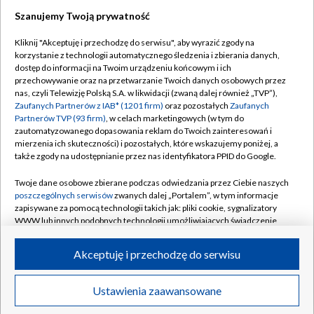
Szanujemy Twoją prywatność
Kliknij "Akceptuję i przechodzę do serwisu", aby wyrazić zgody na
korzystanie z technologii automatycznego śledzenia i zbierania danych,
TVP
dostęp do informacji na Twoim urządzeniu końcowym i ich
Abonament TVP
Regulamin TVP
przechowywanie oraz na przetwarzanie Twoich danych osobowych przez
nas, czyli Telewizję Polską S.A. w likwidacji (zwaną dalej również „TVP”),
Polityka prywatności
Sklep TVP
Zaufanych Partnerów z IAB* (1201 firm)
oraz pozostałych
Zaufanych
Partnerów TVP (93 firm)
, w celach marketingowych (w tym do
Biuro Reklamy
Moje zgody
zautomatyzowanego dopasowania reklam do Twoich zainteresowań i
mierzenia ich skuteczności) i pozostałych, które wskazujemy poniżej, a
Oferta Handlowa
Biuro reklamy
także zgody na udostępnianie przez nas identyfikatora PPID do Google.
Telegazeta ogłoszenia
Kontakt
Twoje dane osobowe zbierane podczas odwiedzania przez Ciebie naszych
Emisja w TVP
poszczególnych serwisów
zwanych dalej „Portalem”, w tym informacje
zapisywane za pomocą technologii takich jak: pliki cookie, sygnalizatory
Kanały
Rada Programowa
WWW lub innych podobnych technologii umożliwiających świadczenie
dopasowanych i bezpiecznych usług, personalizację treści oraz reklam,
Ogłoszenia przetargowe
udostępnianie funkcji mediów społecznościowych oraz analizowanie
©2026 Telewizja Polska Spółka Akcyjna w likwidacji
Akceptuję i przechodzę do serwisu
ruchu w Internecie.
Akademia Telewizyjna
Informacje o nadawcy
Twoje dane osobowe zbierane podczas odwiedzania przez Ciebie
Ustawienia zaawansowane
News
Transmisje
Wideo
Więcej
poszczególnych serwisów
na Portalu, takie jak adresy IP, identyfikatory
Centrum informacji TVP
Twoich urządzeń końcowych i identyfikatory plików cookie, informacje o