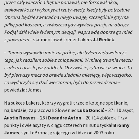
przez cały wieczór. Chętnie podawał, nie forsował akcji,
atakował kosz i wykonywał rzuty wtedy, kiedy były potrzebne.
Obrona będzie zwracać na niego uwagę, szczególnie gdy ma
piłkę pod koszem, a zwłaszcza gdy wywiera presję na obręcz.
Podjął dziś wiele świetnych decyzji. Naprawdę dobrze go mieć
z powrotem
– skomentował trener Lakers
JJ Redick
.
–
Tempo wystawiło mnie na próbę, ale byłem zadowolony z
tego, jak radziłem sobie z chłopakami. W miarę trwania meczu
czułem coraz lepszy oddech. Oczywiście, rytm wciąż wraca. To
był pierwszy mecz od prawie siedmiu miesięcy, więc wszystko,
co wydarzyło się dziś wieczorem, było do przewidzenia
–
powiedział James.
Na sukces Lakers, którzy wygrali trzecie kolejne spotkanie,
najbardziej zapracowali Słoweniec
Luka Doncić
– 37 i 10 asyst,
Austin Reaves
– 26 i
Deandre Ayton
– 20 i 14 zbiórek. Trzy
punkty i dwie asysty w ciągu czterech minut uzyskał
Bronny
James
, syn LeBrona, grającego w lidze od 2003 roku.