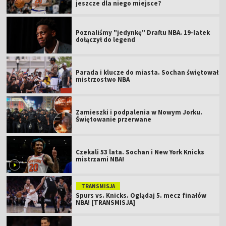
jeszcze dla niego miejsce?
Poznaliśmy "jedynkę" Draftu NBA. 19-latek
dołączył do legend
Parada i klucze do miasta. Sochan świętował
mistrzostwo NBA
Zamieszki i podpalenia w Nowym Jorku.
Świętowanie przerwane
Czekali 53 lata. Sochan i New York Knicks
mistrzami NBA!
TRANSMISJA
Spurs vs. Knicks. Oglądaj 5. mecz finałów
NBA! [TRANSMISJA]