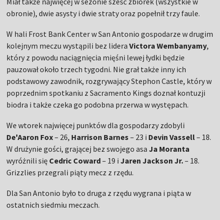
Miał także najwięcej w sezonie sześć zbiórek (wszystkie w
obronie), dwie asysty i dwie straty oraz popełnił trzy faule.
W hali Frost Bank Center w San Antonio gospodarze w drugim
kolejnym meczu wystąpili bez lidera
Victora Wembanyamy
,
który z powodu naciągnięcia mięśni lewej łydki będzie
pauzował około trzech tygodni. Nie grał także inny ich
podstawowy zawodnik, rozgrywający Stephon Castle, który w
poprzednim spotkaniu z Sacramento Kings doznał kontuzji
biodra i także czeka go podobna przerwa w występach.
We wtorek najwięcej punktów dla gospodarzy zdobyli
De'Aaron Fox
– 26,
Harrison Barnes
– 23 i
Devin Vassell
– 18.
W drużynie gości, grającej bez swojego asa
Ja Moranta
wyróżnili się
Cedric Coward
– 19 i
Jaren Jackson Jr.
– 18.
Grizzlies przegrali piąty mecz z rzędu.
Dla San Antonio było to druga z rzędu wygrana i piąta w
ostatnich siedmiu meczach.