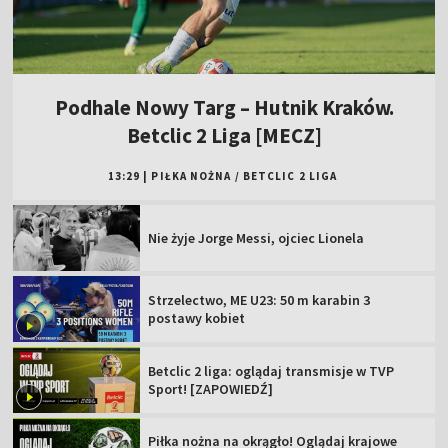
Podhale Nowy Targ – Hutnik Kraków.
Betclic 2 Liga [MECZ]
13:29
|
PIŁKA NOŻNA
/
BETCLIC 2 LIGA
Nie żyje Jorge Messi, ojciec Lionela
Strzelectwo, ME U23: 50 m karabin 3
postawy kobiet
Betclic 2 liga: oglądaj transmisje w TVP
Sport! [ZAPOWIEDŹ]
Piłka nożna na okrągło! Oglądaj krajowe