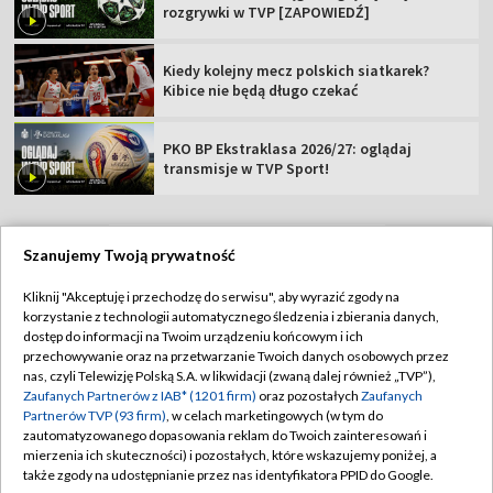
rozgrywki w TVP [ZAPOWIEDŹ]
Kiedy kolejny mecz polskich siatkarek?
Kibice nie będą długo czekać
PKO BP Ekstraklasa 2026/27: oglądaj
transmisje w TVP Sport!
Szanujemy Twoją prywatność
TVP
Kliknij "Akceptuję i przechodzę do serwisu", aby wyrazić zgody na
korzystanie z technologii automatycznego śledzenia i zbierania danych,
Abonament TVP
Regulamin TVP
dostęp do informacji na Twoim urządzeniu końcowym i ich
Polityka prywatności
Sklep TVP
przechowywanie oraz na przetwarzanie Twoich danych osobowych przez
nas, czyli Telewizję Polską S.A. w likwidacji (zwaną dalej również „TVP”),
Biuro Reklamy
Moje zgody
Zaufanych Partnerów z IAB* (1201 firm)
oraz pozostałych
Zaufanych
Partnerów TVP (93 firm)
, w celach marketingowych (w tym do
Oferta Handlowa
Biuro reklamy
zautomatyzowanego dopasowania reklam do Twoich zainteresowań i
mierzenia ich skuteczności) i pozostałych, które wskazujemy poniżej, a
Telegazeta ogłoszenia
Kontakt
także zgody na udostępnianie przez nas identyfikatora PPID do Google.