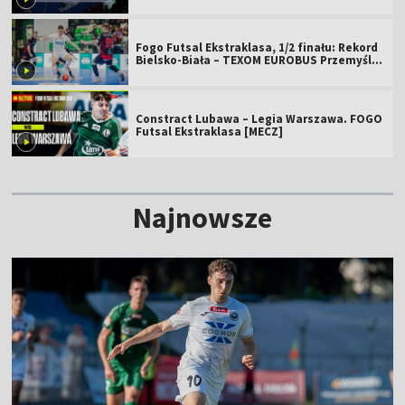
[SKRÓT]
Fogo Futsal Ekstraklasa, 1/2 finału: Rekord
Bielsko-Biała – TEXOM EUROBUS Przemyśl
[MECZ]
Constract Lubawa – Legia Warszawa. FOGO
Futsal Ekstraklasa [MECZ]
Najnowsze