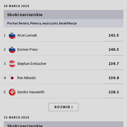
26 MARCA 2026
Skoki narciarskie
Puchar Świata, Planica, mężczyźni, kwalifikacje
1
Anze Lanisek
242.5
2
Domen Prevc
240.3
3
Stephan Embacher
239.7
4
Ren Nikaido
230.8
5
Sandro Hauswirth
228.2
ROZWIŃ
22 MARCA 2026
Skoki narciarskie