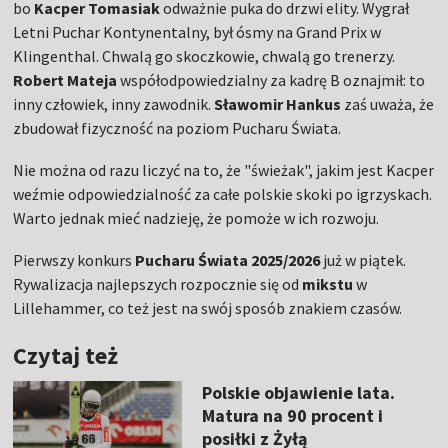
bo
Kacper Tomasiak
odważnie puka do drzwi elity. Wygrał
Letni Puchar Kontynentalny, był ósmy na Grand Prix w
Klingenthal. Chwalą go skoczkowie, chwalą go trenerzy.
Robert Mateja
współodpowiedzialny za kadrę B oznajmił: to
inny człowiek, inny zawodnik.
Sławomir Hankus
zaś uważa, że
zbudował fizyczność na poziom Pucharu Świata.
Nie można od razu liczyć na to, że "świeżak", jakim jest Kacper
weźmie odpowiedzialność za całe polskie skoki po igrzyskach.
Warto jednak mieć nadzieję, że pomoże w ich rozwoju.
Pierwszy konkurs
Pucharu Świata 2025/2026
już w piątek.
Rywalizacja najlepszych rozpocznie się od
mikstu
w
Lillehammer, co też jest na swój sposób znakiem czasów.
Czytaj też
Polskie objawienie lata.
Matura na 90 procent i
posiłki z Żyłą