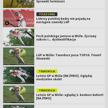
Sprawdź terminarz
TYLKO U NAS
Liderzy polskiej kadry nie pojadą na
następne zawody LGP
Pech polskiego juniora w Wiśle. Życiowy
sukces i... dyskwalifikacja
LGP w Wiśle: Twardosz poza TOP10. Triumf
Słowenki
TRANSMISJA
Letnie GP w Wiśle [NA ŻYWO]. Oglądaj
niedzielne skoki!
TRANSMISJA
Letnie GP w Wiśle: oglądaj 2. konkurs kobiet!
[NA ŻYWO]