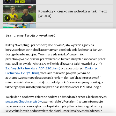
Zagrali potencjalni rywale Polaków. Jest
jedna niespodzianka
Polskie kluby w europejskich pucharach.
Sprawdź terminarz!
Szanujemy Twoją prywatność
Kliknij "Akceptuję i przechodzę do serwisu", aby wyrazić zgody na
korzystanie z technologii automatycznego śledzenia i zbierania danych,
TVP
dostęp do informacji na Twoim urządzeniu końcowym i ich
Abonament TVP
Regulamin TVP
przechowywanie oraz na przetwarzanie Twoich danych osobowych przez
nas, czyli Telewizję Polską S.A. w likwidacji (zwaną dalej również „TVP”),
Polityka prywatności
Sklep TVP
Zaufanych Partnerów z IAB* (1201 firm)
oraz pozostałych
Zaufanych
Partnerów TVP (93 firm)
, w celach marketingowych (w tym do
Biuro Reklamy
Moje zgody
zautomatyzowanego dopasowania reklam do Twoich zainteresowań i
mierzenia ich skuteczności) i pozostałych, które wskazujemy poniżej, a
Oferta Handlowa
Biuro reklamy
także zgody na udostępnianie przez nas identyfikatora PPID do Google.
Telegazeta ogłoszenia
Kontakt
Twoje dane osobowe zbierane podczas odwiedzania przez Ciebie naszych
Emisja w TVP
poszczególnych serwisów
zwanych dalej „Portalem”, w tym informacje
zapisywane za pomocą technologii takich jak: pliki cookie, sygnalizatory
Kanały
Rada Programowa
WWW lub innych podobnych technologii umożliwiających świadczenie
dopasowanych i bezpiecznych usług, personalizację treści oraz reklam,