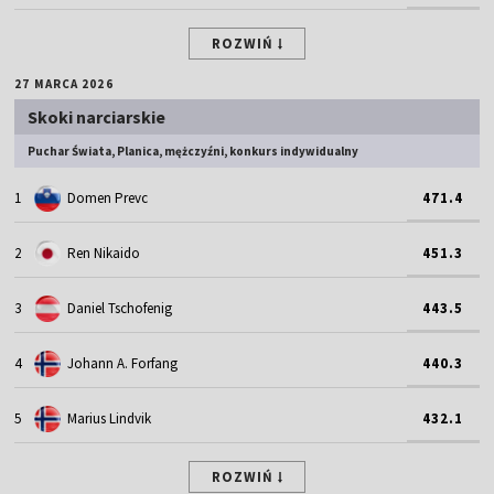
ROZWIŃ
27 MARCA 2026
Skoki narciarskie
Puchar Świata, Planica, mężczyźni, konkurs indywidualny
1
Domen Prevc
471.4
2
Ren Nikaido
451.3
3
Daniel Tschofenig
443.5
4
Johann A. Forfang
440.3
5
Marius Lindvik
432.1
ROZWIŃ