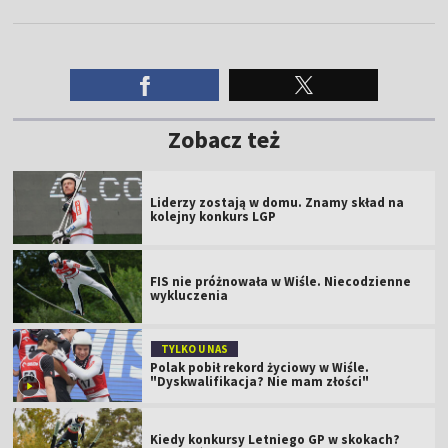
Zobacz też
Liderzy zostają w domu. Znamy skład na
kolejny konkurs LGP
FIS nie próżnowała w Wiśle. Niecodzienne
wykluczenia
TYLKO U NAS
Polak pobił rekord życiowy w Wiśle.
"Dyskwalifikacja? Nie mam złości"
Kiedy konkursy Letniego GP w skokach?