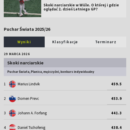
Skoki narciarskie w Wiśle. O której i gdzie
oglądać 2. dzień Letniego GP?
Puchar Świata 2025/26
Wyniki
Klasyfikacje
Terminarz
29 MARCA 2026
Skoki narciarskie
Puchar Świata, Planica, mężczyźni, konkurs indywidualny
1
Marius Lindvik
459.5
2
Domen Prevc
453.9
3
Johann A. Forfang
441.3
4
Daniel Tschofenig
438.4