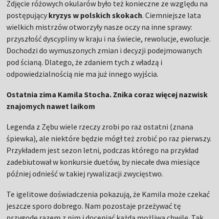
Zdjęcie różowych okularów było też konieczne ze względu na
postępujący
kryzys w polskich skokach
. Ciemniejsze lata
wielkich mistrzów otworzyły nasze oczy na inne sprawy:
przyszłość dyscypliny w kraju i na świecie, rewolucje, ewolucje.
Dochodzi do wymuszonych zmian i decyzji podejmowanych
pod ścianą. Dlatego, że zdaniem tych z władzą i
odpowiedzialnością nie ma już innego wyjścia.
Ostatnia zima Kamila Stocha. Znika coraz więcej nazwisk
znajomych nawet laikom
Legenda z Zębu wiele rzeczy zrobi po raz ostatni (znana
śpiewka), ale niektóre będzie mógł też zrobić po raz pierwszy.
Przykładem jest sezon letni, podczas którego na przykład
zadebiutował w konkursie duetów, by niecałe dwa miesiące
później odnieść w takiej rywalizacji zwycięstwo.
Te igelitowe doświadczenia pokazują, że Kamila może czekać
jeszcze sporo dobrego. Nam pozostaje przeżywać tę
przygodę razem z nim i doceniać każdą możliwą chwilę. Tak