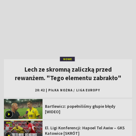
NOWE
Lech ze skromną zaliczką przed
rewanżem. "Tego elementu zabrakło"
20:42
|
PIŁKA NOŻNA
/
LIGA EUROPY
Bartlewicz: popełniliśmy głupie błędy
[WIDEO]
El. Ligi Konferencji: Hapoel Tel Awiw – GKS
Katowice [SKRÓT]
Kowalczyk: ciężko się wchodzi w taki mecz
[WIDEO]
Popis skrzydłowego Jagi. "Dubletu nie
zdobyłem nawet w Ekstraklasie"