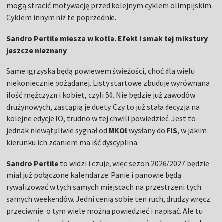
mogą stracić motywację przed kolejnym cyklem olimpijskim.
Cyklem innym niż te poprzednie.
Sandro Pertile miesza w kotle. Efekt i smak tej mikstury
jeszcze nieznany
Same igrzyska będą powiewem świeżości, choć dla wielu
niekoniecznie pożądanej. Listy startowe zbuduje wyrównana
ilość mężczyzn i kobiet, czyli 50. Nie będzie już zawodów
drużynowych, zastąpią je duety. Czy to już stała decyzja na
kolejne edycje IO, trudno w tej chwili powiedzieć. Jest to
jednak niewątpliwie sygnał od
MKOl
wysłany do
FIS
, w jakim
kierunku ich zdaniem ma iść dyscyplina.
Sandro Pertile
to widzi i czuje, więc sezon 2026/2027 będzie
miał już połączone kalendarze. Panie i panowie będą
rywalizować w tych samych miejscach na przestrzeni tych
samych weekendów. Jedni cenią sobie ten ruch, drudzy wręcz
przeciwnie: o tym wiele można powiedzieć i napisać. Ale tu