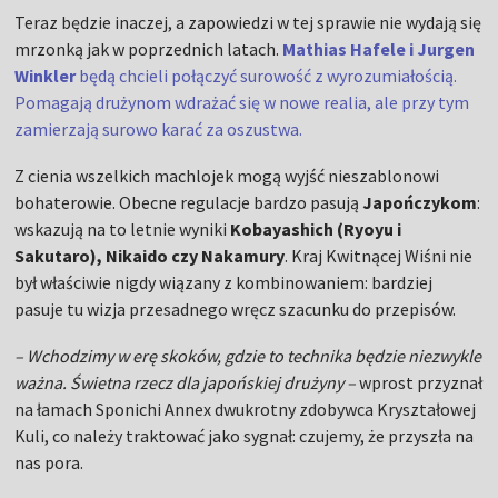
Teraz będzie inaczej, a zapowiedzi w tej sprawie nie wydają się
mrzonką jak w poprzednich latach.
Mathias Hafele i Jurgen
Winkler
będą chcieli połączyć surowość z wyrozumiałością.
Pomagają drużynom wdrażać się w nowe realia, ale przy tym
zamierzają surowo karać za oszustwa.
Z cienia wszelkich machlojek mogą wyjść nieszablonowi
bohaterowie. Obecne regulacje bardzo pasują
Japończykom
:
wskazują na to letnie wyniki
Kobayashich (Ryoyu i
Sakutaro), Nikaido czy Nakamury
. Kraj Kwitnącej Wiśni nie
był właściwie nigdy wiązany z kombinowaniem: bardziej
pasuje tu wizja przesadnego wręcz szacunku do przepisów.
– Wchodzimy w erę skoków, gdzie to technika będzie niezwykle
ważna. Świetna rzecz dla japońskiej drużyny –
wprost przyznał
na łamach Sponichi Annex dwukrotny zdobywca Kryształowej
Kuli, co należy traktować jako sygnał: czujemy, że przyszła na
nas pora.