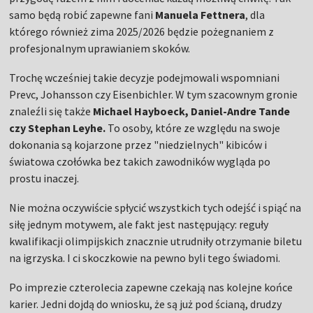
samo będą robić zapewne fani
Manuela Fettnera
, dla
którego również zima 2025/2026 będzie pożegnaniem z
profesjonalnym uprawianiem skoków.
Trochę wcześniej takie decyzje podejmowali wspomniani
Prevc, Johansson czy Eisenbichler. W tym szacownym gronie
znaleźli się także
Michael Hayboeck, Daniel-Andre Tande
czy Stephan Leyhe.
To osoby, które ze względu na swoje
dokonania są kojarzone przez "niedzielnych" kibiców i
światowa czołówka bez takich zawodników wygląda po
prostu inaczej.
Nie można oczywiście spłycić wszystkich tych odejść i spiąć na
siłę jednym motywem, ale fakt jest następujący: reguły
kwalifikacji olimpijskich znacznie utrudniły otrzymanie biletu
na igrzyska. I ci skoczkowie na pewno byli tego świadomi.
Po imprezie czterolecia zapewne czekają nas kolejne końce
karier. Jedni dojdą do wniosku, że są już pod ścianą, drudzy