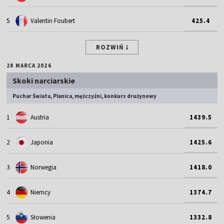
5
Valentin Foubert
425.4
ROZWIŃ
28 MARCA 2026
Skoki narciarskie
Puchar Świata, Planica, mężczyźni, konkurs drużynowy
1
Austria
1439.5
2
Japonia
1425.6
3
Norwegia
1418.0
4
Niemcy
1374.7
5
Słowenia
1332.8