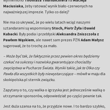
wymieniono
Thomasa Thurnbichlera
na
Macieja
Maciusiaka
, żeby ratować wynik biało-czerwonych na
najważniejszej imprezie. Tylko co dalej?
Nie ma co ukrywać, że po wielu latach wciąż naszymi
sztandarami są wspomniany
Stoch, Piotr Żyła i Dawid
Kubacki
. Były podia i przebłyski
Aleksandra Zniszczoła z
Pawłem Wąskiem
, ale nawet sam prezes PZN
Adam Małysz
sugerował, że to trochę za mało.
– Może być tak, że faktycznie przez pewien okres będziemy
czekać na sukcesy i nazwiska gwarantujące chociażby
zwycięstwa w Pucharze Świata. Wyniki takie, jak te Olka czy
Pawła dla wszystkich były niewystarczające –
mówił w maju dla
skokipolska.pl sternik związku.
Zapytany o to, czy walka o igrzyska jest jednocześnie walką o
utrzymanie sponsorów, odpowiedział: po części pewnie tak.
Jest duża szansa na to, że przyjdzie nowe. I to bardzo szybko,