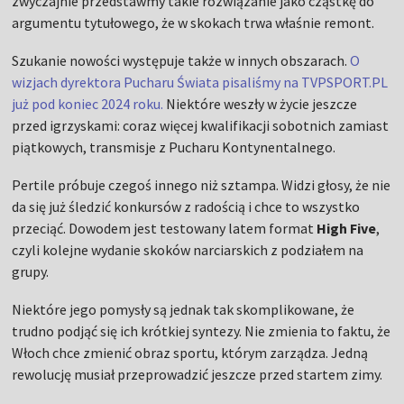
zwyczajnie przedstawmy takie rozwiązanie jako cząstkę do
argumentu tytułowego, że w skokach trwa właśnie remont.
Szukanie nowości występuje także w innych obszarach.
O
wizjach dyrektora Pucharu Świata pisaliśmy na TVPSPORT.PL
już pod koniec 2024 roku.
Niektóre weszły w życie jeszcze
przed igrzyskami: coraz więcej kwalifikacji sobotnich zamiast
piątkowych, transmisje z Pucharu Kontynentalnego.
Pertile próbuje czegoś innego niż sztampa. Widzi głosy, że nie
da się już śledzić konkursów z radością i chce to wszystko
przeciąć. Dowodem jest testowany latem format
High Five
,
czyli kolejne wydanie skoków narciarskich z podziałem na
grupy.
Niektóre jego pomysły są jednak tak skomplikowane, że
trudno podjąć się ich krótkiej syntezy. Nie zmienia to faktu, że
Włoch chce zmienić obraz sportu, którym zarządza. Jedną
rewolucję musiał przeprowadzić jeszcze przed startem zimy.