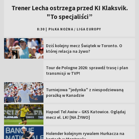
Trener Lecha ostrzega przed KI Klaksvik.
"To specjaliści”
8:30
|
PIŁKA NOŻNA
/
LIGA EUROPY
Dziś kolejny mecz Świątek w Toronto. O
której relacja na żywo?
Tour de Pologne 2026: sprawdź trasę i plan
transmisji w TVP!
Turniejowa "jedynka" z niespodziewaną
porażką w Kanadzie
Hapoel Tel Awiw – GKS Katowice. Oglądaj
mecz el. LK! [NA ŻYWO]
Holender kolejnym rywalem Hurkacza na