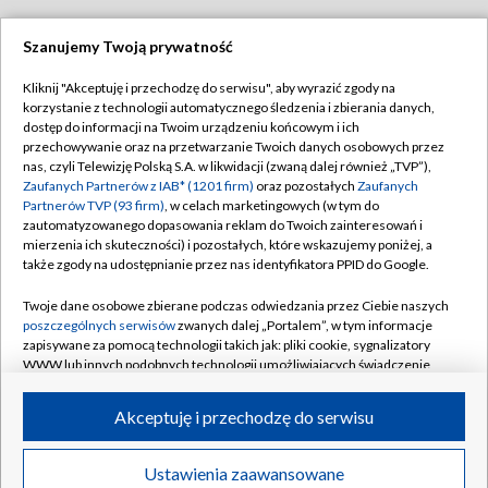
Szanujemy Twoją prywatność
TVP
Kliknij "Akceptuję i przechodzę do serwisu", aby wyrazić zgody na
korzystanie z technologii automatycznego śledzenia i zbierania danych,
Abonament TVP
Regulamin TVP
dostęp do informacji na Twoim urządzeniu końcowym i ich
Polityka prywatności
Sklep TVP
przechowywanie oraz na przetwarzanie Twoich danych osobowych przez
nas, czyli Telewizję Polską S.A. w likwidacji (zwaną dalej również „TVP”),
Biuro Reklamy
Moje zgody
Zaufanych Partnerów z IAB* (1201 firm)
oraz pozostałych
Zaufanych
Partnerów TVP (93 firm)
, w celach marketingowych (w tym do
Oferta Handlowa
Biuro reklamy
zautomatyzowanego dopasowania reklam do Twoich zainteresowań i
mierzenia ich skuteczności) i pozostałych, które wskazujemy poniżej, a
Telegazeta ogłoszenia
Kontakt
także zgody na udostępnianie przez nas identyfikatora PPID do Google.
Emisja w TVP
Twoje dane osobowe zbierane podczas odwiedzania przez Ciebie naszych
Kanały
Rada Programowa
poszczególnych serwisów
zwanych dalej „Portalem”, w tym informacje
zapisywane za pomocą technologii takich jak: pliki cookie, sygnalizatory
Ogłoszenia przetargowe
WWW lub innych podobnych technologii umożliwiających świadczenie
©2026 Telewizja Polska Spółka Akcyjna w likwidacji
dopasowanych i bezpiecznych usług, personalizację treści oraz reklam,
Akademia Telewizyjna
udostępnianie funkcji mediów społecznościowych oraz analizowanie
Akceptuję i przechodzę do serwisu
ruchu w Internecie.
Informacje o nadawcy
Centrum informacji TVP
Twoje dane osobowe zbierane podczas odwiedzania przez Ciebie
Ustawienia zaawansowane
News
Transmisje
Wideo
Więcej
poszczególnych serwisów
na Portalu, takie jak adresy IP, identyfikatory