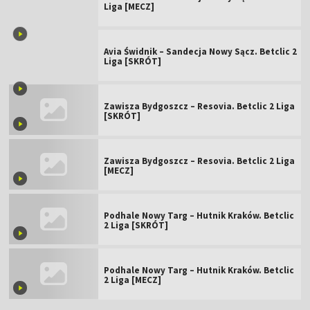
Liga [MECZ]
Avia Świdnik – Sandecja Nowy Sącz. Betclic 2
Liga [SKRÓT]
Zawisza Bydgoszcz – Resovia. Betclic 2 Liga
[SKRÓT]
Zawisza Bydgoszcz – Resovia. Betclic 2 Liga
[MECZ]
Podhale Nowy Targ – Hutnik Kraków. Betclic
2 Liga [SKRÓT]
Podhale Nowy Targ – Hutnik Kraków. Betclic
2 Liga [MECZ]