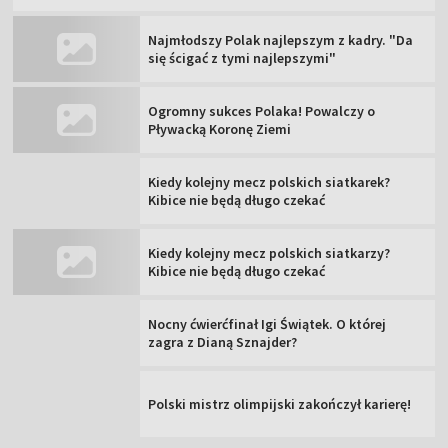
Najmłodszy Polak najlepszym z kadry. "Da
się ścigać z tymi najlepszymi"
Ogromny sukces Polaka! Powalczy o
Pływacką Koronę Ziemi
Kiedy kolejny mecz polskich siatkarek?
Kibice nie będą długo czekać
Kiedy kolejny mecz polskich siatkarzy?
Kibice nie będą długo czekać
Nocny ćwierćfinał Igi Świątek. O której
zagra z Dianą Sznajder?
Polski mistrz olimpijski zakończył karierę!