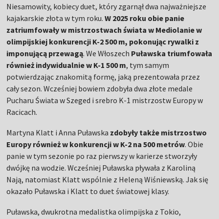
Niesamowity, kobiecy duet, który zgarnął dwa najważniejsze
kajakarskie złota w tym roku.
W 2025 roku obie panie
zatriumfowały w mistrzostwach świata w Mediolanie w
olimpijskiej konkurencji K-2 500 m, pokonując rywalki z
imponującą przewagą
. We Włoszech
Puławska triumfowała
również indywidualnie w K-1 500 m
, tym samym
potwierdzając znakomitą formę, jaką prezentowała przez
cały sezon. Wcześniej bowiem zdobyła dwa złote medale
Pucharu Świata w Szeged i srebro K-1 mistrzostw Europy w
Racicach.
Martyna Klatt i Anna Puławska
zdobyły także mistrzostwo
Europy również w konkurencji w K-2 na 500 metrów
. Obie
panie w tym sezonie po raz pierwszy w karierze stworzyły
dwójkę na wodzie. Wcześniej Puławska pływała z Karoliną
Nają, natomiast Klatt wspólnie z Heleną Wiśniewską. Jak się
okazało Puławska i Klatt to duet światowej klasy.
Puławska, dwukrotna medalistka olimpijska z Tokio,