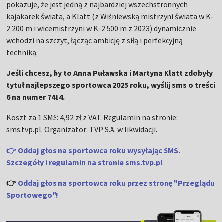
pokazuje, że jest jedną z najbardziej wszechstronnych
kajakarek świata, a Klatt (z Wiśniewską mistrzyni świata w K-
2 200 m i wicemistrzyni w K-2 500 m z 2023) dynamicznie
wchodzi na szczyt, łącząc ambicję z siłą i perfekcyjną
techniką.
Jeśli chcesz, by to Anna Puławska i Martyna Klatt zdobyły
tytuł najlepszego sportowca 2025 roku, wyślij sms o treści
6 na numer 7414.
Koszt za 1 SMS: 4,92 zł z VAT. Regulamin na stronie:
sms.tvp.pl. Organizator: TVP S.A. w likwidacji.
👉 Oddaj głos na sportowca roku wysyłając SMS.
Szczegóły i regulamin na stronie sms.tvp.pl
👉
Oddaj głos na sportowca roku przez stronę "Przeglądu
Sportowego"!