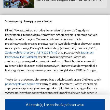
Szanujemy Twoją prywatność
TVP
Kliknij "Akceptuję i przechodzę do serwisu", aby wyrazić zgody na
korzystanie z technologii automatycznego śledzenia i zbierania danych,
Abonament TVP
Regulamin TVP
dostęp do informacji na Twoim urządzeniu końcowym i ich
Polityka prywatności
Sklep TVP
przechowywanie oraz na przetwarzanie Twoich danych osobowych przez
nas, czyli Telewizję Polską S.A. w likwidacji (zwaną dalej również „TVP”),
Biuro Reklamy
Moje zgody
Zaufanych Partnerów z IAB* (1201 firm)
oraz pozostałych
Zaufanych
Partnerów TVP (93 firm)
, w celach marketingowych (w tym do
Oferta Handlowa
Biuro reklamy
zautomatyzowanego dopasowania reklam do Twoich zainteresowań i
mierzenia ich skuteczności) i pozostałych, które wskazujemy poniżej, a
Telegazeta ogłoszenia
Kontakt
także zgody na udostępnianie przez nas identyfikatora PPID do Google.
Emisja w TVP
Twoje dane osobowe zbierane podczas odwiedzania przez Ciebie naszych
Kanały
Rada Programowa
poszczególnych serwisów
zwanych dalej „Portalem”, w tym informacje
zapisywane za pomocą technologii takich jak: pliki cookie, sygnalizatory
Ogłoszenia przetargowe
WWW lub innych podobnych technologii umożliwiających świadczenie
©2026 Telewizja Polska Spółka Akcyjna w likwidacji
dopasowanych i bezpiecznych usług, personalizację treści oraz reklam,
Akademia Telewizyjna
udostępnianie funkcji mediów społecznościowych oraz analizowanie
Akceptuję i przechodzę do serwisu
Informacje o nadawcy
ruchu w Internecie.