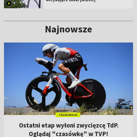
Najnowsze
TRANSMISJA
Ostatni etap wyłoni zwycięzcę TdP.
Oglądaj "czasówkę" w TVP!