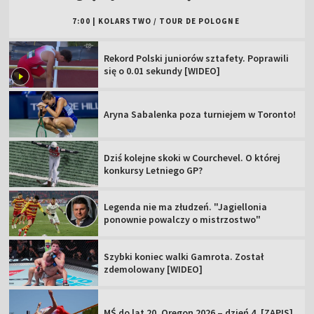
7:00
|
KOLARSTWO
/
TOUR DE POLOGNE
Rekord Polski juniorów sztafety. Poprawili
się o 0.01 sekundy [WIDEO]
Aryna Sabalenka poza turniejem w Toronto!
Dziś kolejne skoki w Courchevel. O której
konkursy Letniego GP?
Legenda nie ma złudzeń. "Jagiellonia
ponownie powalczy o mistrzostwo"
Szybki koniec walki Gamrota. Został
zdemolowany [WIDEO]
MŚ do lat 20, Oregon 2026 – dzień 4. [ZAPIS]