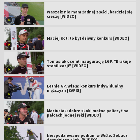
Waszek: nie mam żadnej złości, bardziej się
cieszę [WIDEO]
Maciej Kot: to był dziwny konkurs [WIDEO]
Tomasiak ocenił inaugurację LGP. "Brakuje
stabilizacji" [WIDEO]
Letnie GP, Wisła: konkurs indywidualny
mężczyzn [ZAPIS]
Maciusiak: dobre skoki można policzyć na
palcach jednej ręki [WIDEO]
Niespodziewane podium w Wiśle. Zobacz
decydujące skoki [WIDEO]