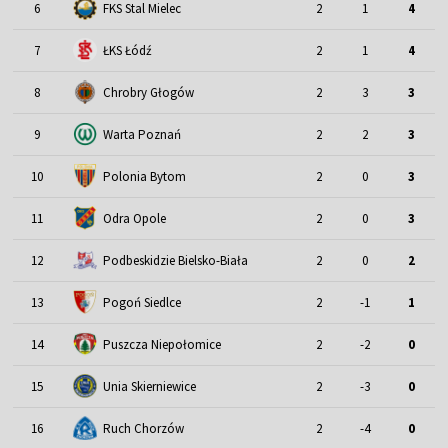
6
FKS Stal Mielec
2
1
4
7
ŁKS Łódź
2
1
4
8
Chrobry Głogów
2
3
3
9
Warta Poznań
2
2
3
10
Polonia Bytom
2
0
3
11
Odra Opole
2
0
3
12
Podbeskidzie Bielsko-Biała
2
0
2
13
Pogoń Siedlce
2
-1
1
14
Puszcza Niepołomice
2
-2
0
15
Unia Skierniewice
2
-3
0
16
Ruch Chorzów
2
-4
0