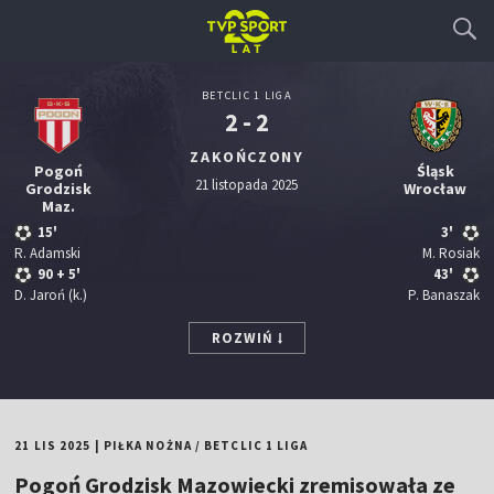
BETCLIC 1 LIGA
2 - 2
ZAKOŃCZONY
Pogoń
Śląsk
21 listopada 2025
Grodzisk
Wrocław
Maz.
15'
3'
R. Adamski
M. Rosiak
90
+ 5'
43'
D. Jaroń
(k.)
P. Banaszak
ROZWIŃ
21 LIS 2025
|
PIŁKA NOŻNA
/
BETCLIC 1 LIGA
Pogoń Grodzisk Mazowiecki zremisowała ze