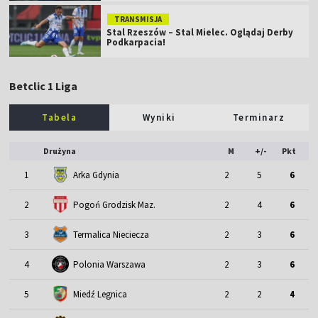
TRANSMISJA
Stal Rzeszów – Stal Mielec. Oglądaj Derby
Podkarpacia!
Betclic 1 Liga
Tabela
Wyniki
Terminarz
Drużyna
M
+/-
Pkt
1
Arka Gdynia
2
5
6
2
Pogoń Grodzisk Maz.
2
4
6
3
Termalica Nieciecza
2
3
6
4
Polonia Warszawa
2
3
6
5
Miedź Legnica
2
2
4