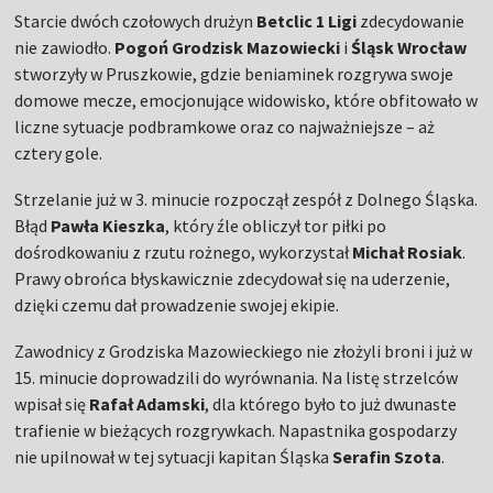
Starcie dwóch czołowych drużyn
Betclic 1 Ligi
zdecydowanie
nie zawiodło.
Pogoń Grodzisk Mazowiecki
i
Śląsk Wrocław
stworzyły w Pruszkowie, gdzie beniaminek rozgrywa swoje
domowe mecze, emocjonujące widowisko, które obfitowało w
liczne sytuacje podbramkowe oraz co najważniejsze – aż
cztery gole.
Strzelanie już w 3. minucie rozpoczął zespół z Dolnego Śląska.
Błąd
Pawła Kieszka
, który źle obliczył tor piłki po
dośrodkowaniu z rzutu rożnego, wykorzystał
Michał Rosiak
.
Prawy obrońca błyskawicznie zdecydował się na uderzenie,
dzięki czemu dał prowadzenie swojej ekipie.
Zawodnicy z Grodziska Mazowieckiego nie złożyli broni i już w
15. minucie doprowadzili do wyrównania. Na listę strzelców
wpisał się
Rafał Adamski
, dla którego było to już dwunaste
trafienie w bieżących rozgrywkach. Napastnika gospodarzy
nie upilnował w tej sytuacji kapitan Śląska
Serafin Szota
.