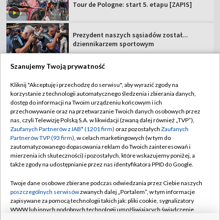
Tour de Pologne: start 5. etapu [ZAPIS]
Prezydent naszych sąsiadów został...
dziennikarzem sportowym
Szanujemy Twoją prywatność
Kliknij "Akceptuję i przechodzę do serwisu", aby wyrazić zgody na
korzystanie z technologii automatycznego śledzenia i zbierania danych,
TVP
dostęp do informacji na Twoim urządzeniu końcowym i ich
Abonament TVP
Regulamin TVP
przechowywanie oraz na przetwarzanie Twoich danych osobowych przez
nas, czyli Telewizję Polską S.A. w likwidacji (zwaną dalej również „TVP”),
Polityka prywatności
Sklep TVP
Zaufanych Partnerów z IAB* (1201 firm)
oraz pozostałych
Zaufanych
Partnerów TVP (93 firm)
, w celach marketingowych (w tym do
Biuro Reklamy
Moje zgody
zautomatyzowanego dopasowania reklam do Twoich zainteresowań i
mierzenia ich skuteczności) i pozostałych, które wskazujemy poniżej, a
Oferta Handlowa
Biuro reklamy
także zgody na udostępnianie przez nas identyfikatora PPID do Google.
Telegazeta ogłoszenia
Kontakt
Twoje dane osobowe zbierane podczas odwiedzania przez Ciebie naszych
Emisja w TVP
poszczególnych serwisów
zwanych dalej „Portalem”, w tym informacje
zapisywane za pomocą technologii takich jak: pliki cookie, sygnalizatory
Kanały
Rada Programowa
WWW lub innych podobnych technologii umożliwiających świadczenie
dopasowanych i bezpiecznych usług, personalizację treści oraz reklam,