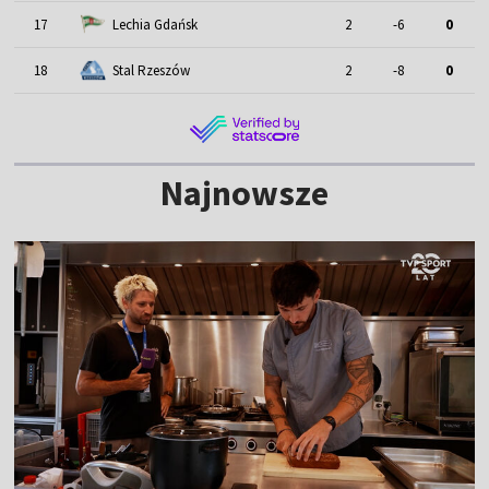
17
Lechia Gdańsk
2
-6
0
18
Stal Rzeszów
2
-8
0
Najnowsze