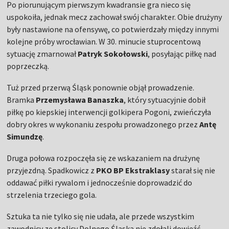
Po piorunującym pierwszym kwadransie gra nieco się
uspokoiła, jednak mecz zachował swój charakter. Obie drużyny
były nastawione na ofensywę, co potwierdzały między innymi
kolejne próby wrocławian. W 30. minucie stuprocentową
sytuację zmarnował
Patryk Sokołowski
, posyłając piłkę nad
poprzeczką.
Tuż przed przerwą Śląsk ponownie objął prowadzenie.
Bramka
Przemysława Banaszka
, który sytuacyjnie dobił
piłkę po kiepskiej interwencji golkipera Pogoni, zwieńczyła
dobry okres w wykonaniu zespołu prowadzonego przez
Antę
Simundzę
.
Druga połowa rozpoczęła się ze wskazaniem na drużynę
przyjezdną. Spadkowicz z
PKO BP Ekstraklasy
starał się nie
oddawać piłki rywalom i jednocześnie doprowadzić do
strzelenia trzeciego gola.
Sztuka ta nie tylko się nie udała, ale przede wszystkim
zawodnicy ze stolicy Dolnego Śląska nie zdołali dowieźć