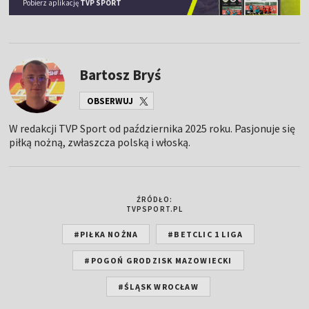
Pobierz aplikację
TVP SPORT
Bartosz Bryś
OBSERWUJ
W redakcji TVP Sport od października 2025 roku. Pasjonuje się
piłką nożną, zwłaszcza polską i włoską.
ŹRÓDŁO:
TVPSPORT.PL
#PIŁKA NOŻNA
#BETCLIC 1 LIGA
#POGOŃ GRODZISK MAZOWIECKI
#ŚLĄSK WROCŁAW