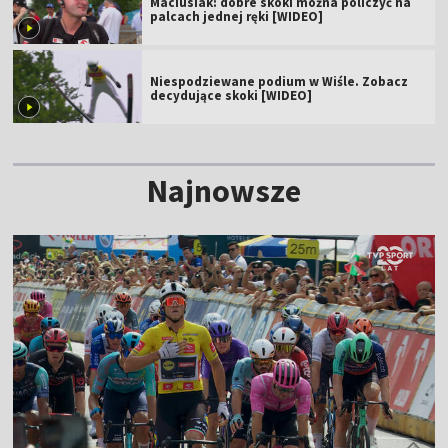
Maciusiak: dobre skoki można policzyć na
palcach jednej ręki [WIDEO]
Niespodziewane podium w Wiśle. Zobacz
decydujące skoki [WIDEO]
Najnowsze