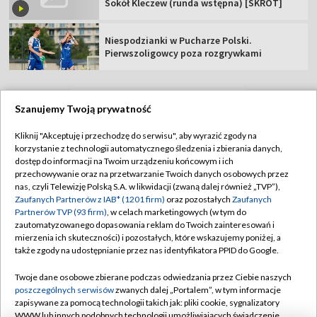
Sokół Kleczew (runda wstępna) [SKRÓT]
Niespodzianki w Pucharze Polski.
Pierwszoligowcy poza rozgrywkami
Szanujemy Twoją prywatność
TVP
Kliknij "Akceptuję i przechodzę do serwisu", aby wyrazić zgody na
korzystanie z technologii automatycznego śledzenia i zbierania danych,
Abonament TVP
Regulamin TVP
dostęp do informacji na Twoim urządzeniu końcowym i ich
Polityka prywatności
Sklep TVP
przechowywanie oraz na przetwarzanie Twoich danych osobowych przez
nas, czyli Telewizję Polską S.A. w likwidacji (zwaną dalej również „TVP”),
Biuro Reklamy
Moje zgody
Zaufanych Partnerów z IAB* (1201 firm)
oraz pozostałych
Zaufanych
Partnerów TVP (93 firm)
, w celach marketingowych (w tym do
Oferta Handlowa
Biuro reklamy
zautomatyzowanego dopasowania reklam do Twoich zainteresowań i
mierzenia ich skuteczności) i pozostałych, które wskazujemy poniżej, a
Telegazeta ogłoszenia
Kontakt
także zgody na udostępnianie przez nas identyfikatora PPID do Google.
Emisja w TVP
Twoje dane osobowe zbierane podczas odwiedzania przez Ciebie naszych
Kanały
Rada Programowa
poszczególnych serwisów
zwanych dalej „Portalem”, w tym informacje
zapisywane za pomocą technologii takich jak: pliki cookie, sygnalizatory
Ogłoszenia przetargowe
WWW lub innych podobnych technologii umożliwiających świadczenie