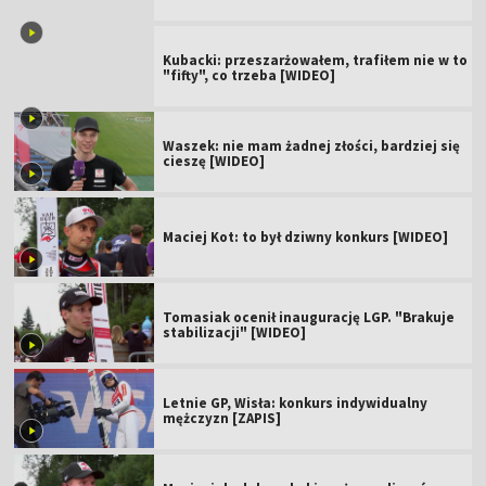
Kubacki: przeszarżowałem, trafiłem nie w to
"fifty", co trzeba [WIDEO]
Waszek: nie mam żadnej złości, bardziej się
cieszę [WIDEO]
Maciej Kot: to był dziwny konkurs [WIDEO]
Tomasiak ocenił inaugurację LGP. "Brakuje
stabilizacji" [WIDEO]
Letnie GP, Wisła: konkurs indywidualny
mężczyzn [ZAPIS]