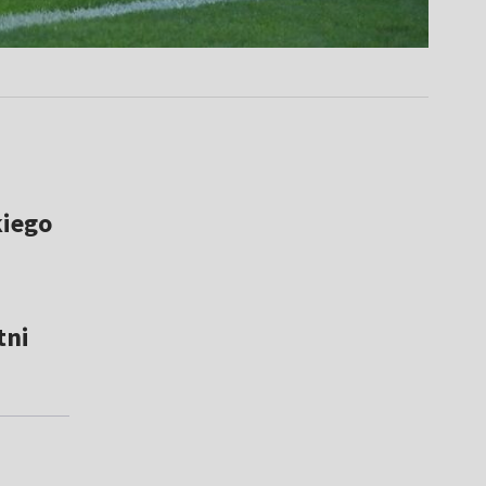
kiego
tni