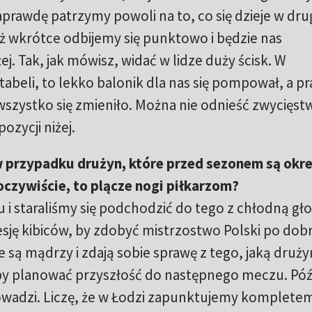
naprawdę patrzymy powoli na to, co się dzieje w drug
już wkrótce odbijemy się punktowo i będzie nas
ej. Tak, jak mówisz, widać w lidze duży ścisk. W
abeli, to lekko balonik dla nas się pompował, a p
y wszystko się zmieniło. Można nie odnieść zwycięst
pozycji niżej.
 przypadku drużyn, które przed sezonem są okre
 oczywiście, to plącze nogi piłkarzom?
 i staraliśmy się podchodzić do tego z chłodną gł
resję kibiców, by zdobyć mistrzostwo Polski po dob
ce są mądrzy i zdają sobie sprawę z tego, jaką druż
 by planować przyszłość do następnego meczu. Póź
rowadzi. Liczę, że w Łodzi zapunktujemy komplete