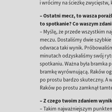
i wrócimy na ścieżkę zwycięstw, 
– Ostatni mecz, to wasza pora
to spotkanie? Co waszym zdan
– Myślę, że przede wszystkim na
meczu. Dostaliśmy dwie szybkie 
odwraca taki wynik. Próbowaliś
minutach odzyskaliśmy swój rytm
spotkaniu. Ważna była bramka pr
bramkę wyrównującą. Raków ogóln
po prostu bardzo skuteczny. A w
Raków po prostu zamknął tamt
– Z czego twoim zdaniem wynik
– Takim najważniejszym punktem