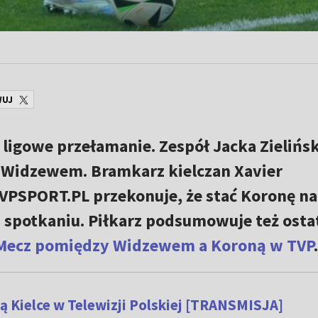
WUJ
 ligowe przełamanie. Zespół Jacka Zielińs
z Widzewem. Bramkarz kielczan Xavier
VPSPORT.PL przekonuje, że stać Koronę na
 spotkaniu. Piłkarz podsumowuje też osta
Mecz pomiędzy Widzewem a Koroną w TVP
.
 Kielce w Telewizji Polskiej [TRANSMISJA]