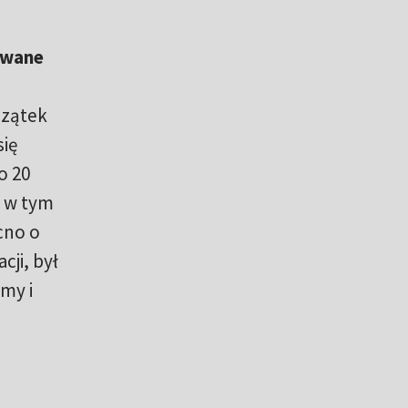
owane
czątek
się
o 20
ć w tym
cno o
ji, był
my i
u