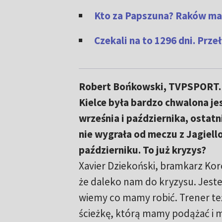
Kto za Papszuna? Raków m
Czekali na to 1296 dni. Prze
Robert Bońkowski, TVPSPORT.P
Kielce była bardzo chwalona je
września i października, ostatn
nie wygrała od meczu z Jagiell
październiku. To już kryzys?
Xavier Dziekoński, bramkarz Koro
że daleko nam do kryzysu. Jest
wiemy co mamy robić. Trener t
ścieżkę, którą mamy podążać i m