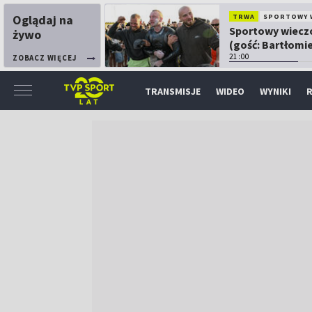
Oglądaj na
TRWA
SPORTOWY 
Sportowy wiecz
żywo
(gość: Bartłomie
Kubkowski)
21:00
ZOBACZ WIĘCEJ
TRANSMISJE
WIDEO
WYNIKI
R