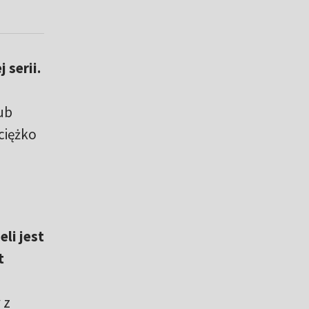
 serii.
ub
ciężko
li jest
t
 z