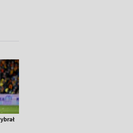
wybrał