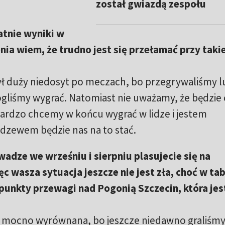
został gwiazdą zespołu
tatnie wyniki w
a wiem, że trudno jest się przełamać przy takiej
ył duży niedosyt po meczach, bo przegrywaliśmy l
liśmy wygrać. Natomiast nie uważamy, że będzie 
Bardzo chcemy w końcu wygrać w lidze i jestem
dzewem będzie nas na to stać.
adze we wrześniu i sierpniu plasujecie się na
c wasza sytuacja jeszcze nie jest zła, choć w tabe
 punkty przewagi nad Pogonią Szczecin, która jes
est mocno wyrównana, bo jeszcze niedawno graliśmy