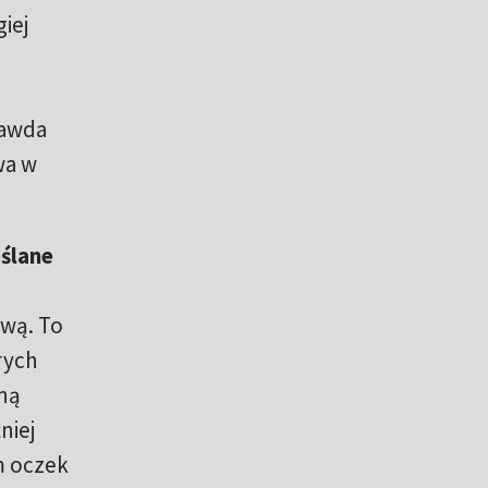
iej
rawda
wa w
ślane
ową. To
rych
yną
niej
m oczek