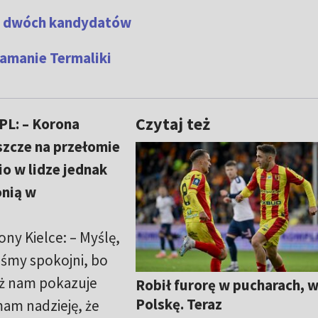
a dwóch kandydatów
łamanie Termaliki
Czytaj też
L: – Korona
szcze na przełomie
io w lidze jednak
onią w
ny Kielce: – Myślę,
eśmy spokojni, bo
eż nam pokazuje
Robił furorę w pucharach, 
Polskę. Teraz
am nadzieję, że