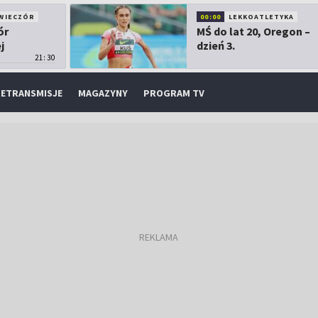
WIECZÓR
00:00
LEKKOATLETYKA
ór
MŚ do lat 20, Oregon –
j
dzień 3.
21:30
ETRANSMISJE
MAGAZYNY
PROGRAM TV