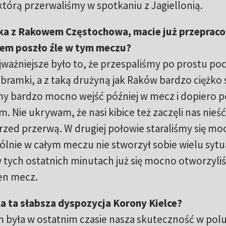
którą przerwaliśmy w spotkaniu z Jagiellonią.
żka z Rakowem Częstochowa, macie już przeprac
iem poszło źle w tym meczu?
jważniejsze było to, że przespaliśmy po prostu po
bramki, a z taką drużyną jak Raków bardzo ciężko 
my bardzo mocno wejść później w mecz i dopiero p
. Nie ukrywam, że nasi kibice też zaczęli nas nieś
zed przerwą. W drugiej połowie staraliśmy się mo
ie w całym meczu nie stworzył sobie wielu sytuac
 tych ostatnich minutach już się mocno otworzyliś
en mecz.
a ta słabsza dyspozycja Korony Kielce?
 była w ostatnim czasie nasza skuteczność w pol