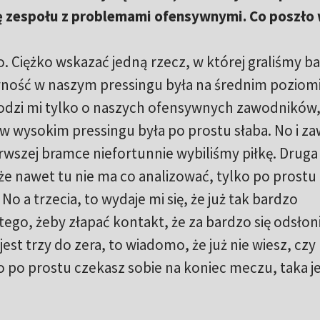
kę zespołu z problemami ofensywnymi. Co poszło
. Ciężko wskazać jedną rzecz, w której graliśmy b
ywność w naszym pressingu była na średnim poziomi
odzi mi tylko o naszych ofensywnych zawodników,
 w wysokim pressingu była po prostu słaba. No i za
erwszej bramce niefortunnie wybiliśmy piłkę. Druga
że nawet tu nie ma co analizować, tylko po prostu
o a trzecia, to wydaje mi się, że już tak bardzo
go, żeby złapać kontakt, że za bardzo się odsłoni
jest trzy do zera, to wiadomo, że już nie wiesz, cz
o po prostu czekasz sobie na koniec meczu, taka j