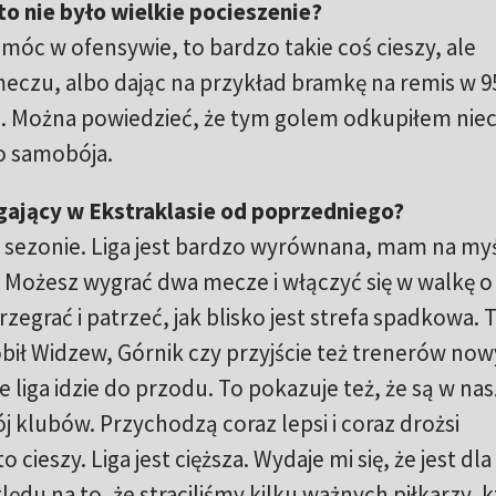
 to nie było wielkie pocieszenie?
móc w ofensywie, to bardzo takie coś cieszy, ale
zu, albo dając na przykład bramkę na remis w 9
łez. Można powiedzieć, że tym golem odkupiłem nie
o samobója.
gający w Ekstraklasie od poprzedniego?
ym sezonie. Liga jest bardzo wyrównana, mam na myś
 Możesz wygrać dwa mecze i włączyć się w walkę o
grać i patrzeć, jak blisko jest strefa spadkowa. 
obił Widzew, Górnik czy przyjście też trenerów no
e liga idzie do przodu. To pokazuje też, że są w nas
j klubów. Przychodzą coraz lepsi i coraz drożsi
cieszy. Liga jest cięższa. Wydaje mi się, że jest dla
lędu na to, że straciliśmy kilku ważnych piłkarzy, 