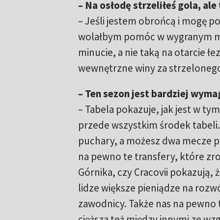
– Na osłodę strzeliłeś gola, ale
– Jeśli jestem obrońcą i mogę po
wolałbym pomóc w wygranym mec
minucie, a nie taką na otarcie 
wewnętrzne winy za strzeloneg
– Ten sezon jest bardziej wyma
– Tabela pokazuje, jak jest w t
przede wszystkim środek tabeli.
puchary, a możesz dwa mecze prze
na pewno te transfery, które zr
Górnika, czy Cracovii pokazują, ż
lidze większe pieniądze na rozwó
zawodnicy. Także nas na pewno to 
cięższa też między innymi ze wzg