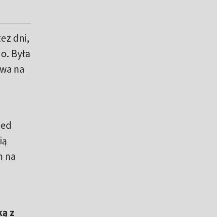
zez dni,
o. Była
rwa na
zed
ią
m na
ką z