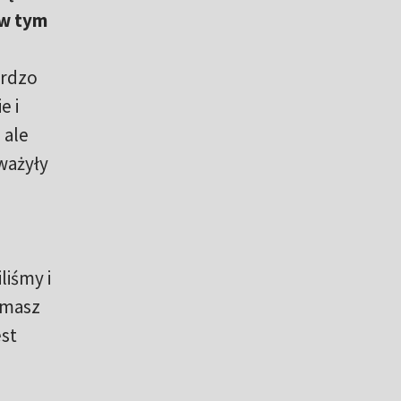
 w tym
ardzo
e i
 ale
ważyły
liśmy i
y masz
est