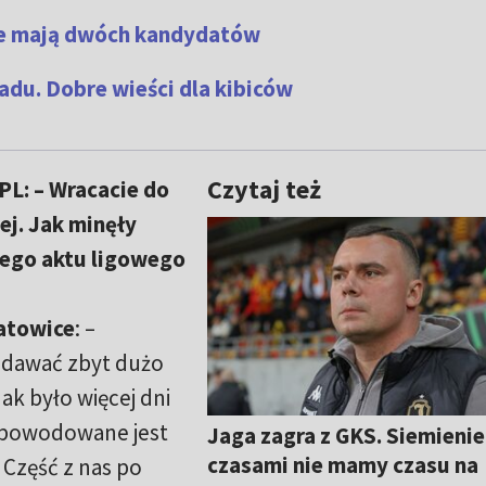
ie mają dwóch kandydatów
adu. Dobre wieści dla kibiców
Czytaj też
L: – Wracacie do
ej. Jak minęły
ego aktu ligowego
atowice
: –
i dawać zbyt dużo
ak było więcej dni
 spowodowane jest
Jaga zagra z GKS. Siemienie
czasami nie mamy czasu na
 Część z nas po