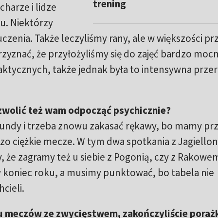
trening
harze i lidze
u. Niektórzy
łuczenia. Także leczyliśmy rany, ale w większości pr
zyznać, że przyłożyliśmy się do zajęć bardzo mocn
aktycznych, także jednak była to intensywna prze
ozwolić też wam odpocząć psychicznie?
rundy i trzeba znowu zakasać rękawy, bo mamy pr
zo ciężkie mecze. W tym dwa spotkania z Jagiellon
, że zagramy też u siebie z Pogonią, czy z Rakowe
y koniec roku, a musimy punktować, bo tabela nie
cieli.
ku meczów ze zwycięstwem, zakończyliście poraż