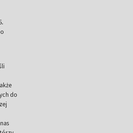
5.
co
li
Także
wych do
zej
 nas
którzy