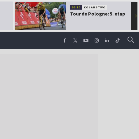
09:30
KOLARSTWO
Tour de Pologne: 5. etap
▶