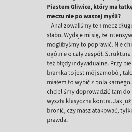
Piastem Gliwice, który ma łat
meczu nie po waszej myśli?
– Analizowaliśmy ten mecz długo
słabo. Wydaje mi się, że intens
moglibyśmy to poprawić. Nie ch
ogólnie o cały zespół. Struktura
też błędy indywidualne. Przy pi
bramka to jest mój samobój, tak
miałem to wybić z pola karnego. N
chcieliśmy doprowadzić tam do te
wyszła klasyczna kontra. Jak już 
bronić, czy masz atakować, tylk
prawda.