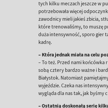
tych kilku meczach jeszcze w puc
potrzebowała więcej odpoczynk
zawodnicy mieli jakieś zbicia, st
które trenowaliśmy, to muszę pr
duża intensywność, sporo gier t
kadrę.
– Która jednak miała na celu p
– To też. Przed nami końcówka 
sobą cztery bardzo ważne i bard
Białystok. Natomiast pamiętajmy
wyjeździe. Czeka nas intensywn
wygląda dla nas tak, jak byśmy ch
– Ostatnią doskonałą serię kil