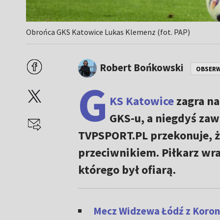
Obrońca GKS Katowice Lukas Klemenz (fot. PAP)
Robert Bońkowski
OBSER
G
KS Katowice
zagra na
GKS-u, a niegdyś za
TVPSPORT.PL przekonuje, ż
przeciwnikiem. Piłkarz wra
którego był ofiarą.
Mecz Widzewa Łódź z Koroną 