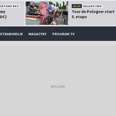
ORTOWY RDC
08:55
KOLARSTWO
owy
Tour de Pologne: start
RDC)
5. etapu
ETRANSMISJE
MAGAZYNY
PROGRAM TV