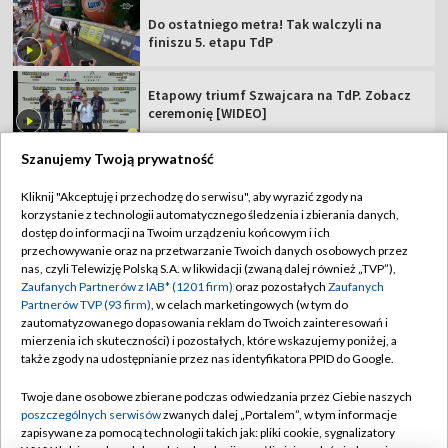
Do ostatniego metra! Tak walczyli na
finiszu 5. etapu TdP
Etapowy triumf Szwajcara na TdP. Zobacz
ceremonię [WIDEO]
Szanujemy Twoją prywatność
Kliknij "Akceptuję i przechodzę do serwisu", aby wyrazić zgody na
korzystanie z technologii automatycznego śledzenia i zbierania danych,
TVP
dostęp do informacji na Twoim urządzeniu końcowym i ich
Abonament TVP
Regulamin TVP
przechowywanie oraz na przetwarzanie Twoich danych osobowych przez
nas, czyli Telewizję Polską S.A. w likwidacji (zwaną dalej również „TVP”),
Polityka prywatności
Sklep TVP
Zaufanych Partnerów z IAB* (1201 firm)
oraz pozostałych
Zaufanych
Partnerów TVP (93 firm)
, w celach marketingowych (w tym do
Biuro Reklamy
Moje zgody
zautomatyzowanego dopasowania reklam do Twoich zainteresowań i
mierzenia ich skuteczności) i pozostałych, które wskazujemy poniżej, a
Oferta Handlowa
Biuro reklamy
także zgody na udostępnianie przez nas identyfikatora PPID do Google.
Telegazeta ogłoszenia
Kontakt
Twoje dane osobowe zbierane podczas odwiedzania przez Ciebie naszych
Emisja w TVP
poszczególnych serwisów
zwanych dalej „Portalem”, w tym informacje
zapisywane za pomocą technologii takich jak: pliki cookie, sygnalizatory
Kanały
Rada Programowa