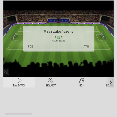
Mecz zakończony
5
7
Rzuty rożne
FCB
ATH
NA ŻYWO
SKŁADY
H2H
ZDARZE