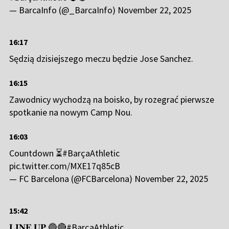
— BarcaInfo (@_BarcaInfo)
November 22, 2025
16:17
Sędzią dzisiejszego meczu będzie Jose Sanchez.
16:15
Zawodnicy wychodzą na boisko, by rozegrać pierwsze
spotkanie na nowym Camp Nou.
16:03
Countdown ⏳
#BarçaAthletic
pic.twitter.com/MXE17q85cB
— FC Barcelona (@FCBarcelona)
November 22, 2025
15:42
𝐋𝐈𝐍𝐄 𝐔𝐏 🔵🔴
#BarçaAthletic