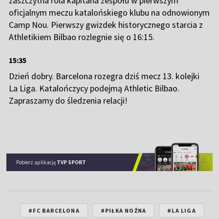
zaszczytna rola kapitana zespołu w pierwszym
oficjalnym meczu katalońskiego klubu na odnowionym
Camp Nou. Pierwszy gwizdek historycznego starcia z
Athletikiem Bilbao rozlegnie się o 16:15.
15:35
Dzień dobry. Barcelona rozegra dziś mecz 13. kolejki
La Liga. Katalończycy podejmą Athletic Bilbao.
Zapraszamy do śledzenia relacji!
Pobierz aplikację
TVP SPORT
#FC BARCELONA
#PIŁKA NOŻNA
#LA LIGA