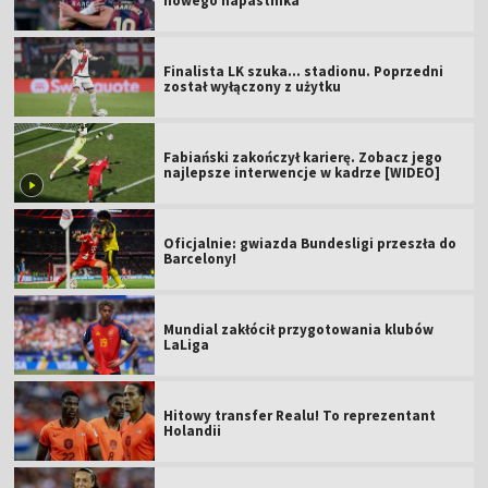
nowego napastnika
Finalista LK szuka... stadionu. Poprzedni
został wyłączony z użytku
Fabiański zakończył karierę. Zobacz jego
najlepsze interwencje w kadrze [WIDEO]
Oficjalnie: gwiazda Bundesligi przeszła do
Barcelony!
Mundial zakłócił przygotowania klubów
LaLiga
Hitowy transfer Realu! To reprezentant
Holandii