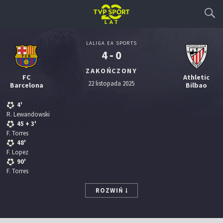
LALIGA EA SPORTS
4 - 0
ZAKOŃCZONY
FC
Athletic
22 listopada 2025
Barcelona
Bilbao
4'
R. Lewandowski
45
+ 3'
F. Torres
48'
F. Lopez
90'
F. Torres
ROZWIŃ