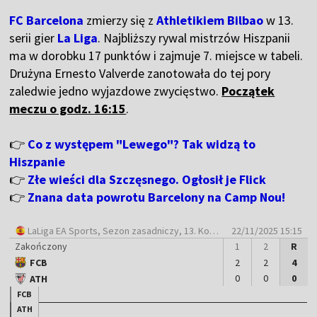
FC Barcelona
zmierzy się z
Athletikiem Bilbao
w 13.
serii gier
La Liga
. Najbliższy rywal mistrzów Hiszpanii
ma w dorobku 17 punktów i zajmuje 7. miejsce w tabeli.
Drużyna Ernesto Valverde zanotowała do tej pory
zaledwie jedno wyjazdowe zwycięstwo.
Początek
meczu o godz. 16:15
.
👉
Co z występem "Lewego"? Tak widzą to
Hiszpanie
👉
Złe wieści dla Szczęsnego. Ogłosił je Flick
👉
Znana data powrotu Barcelony na Camp Nou!
LaLiga EA Sports
, Sezon zasadniczy, 13. Kolejka
22/11/2025 15:15
Zakończony
1
2
R
FCB
2
2
4
0
0
0
ATH
FCB
ATH