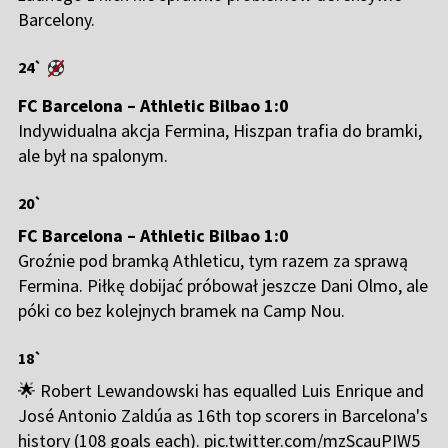
Barcelony.
24`
FC Barcelona – Athletic Bilbao 1:0
Indywidualna akcja Fermina, Hiszpan trafia do bramki,
ale był na spalonym.
20`
FC Barcelona – Athletic Bilbao 1:0
Groźnie pod bramką Athleticu, tym razem za sprawą
Fermina. Piłkę dobijać próbował jeszcze Dani Olmo, ale
póki co bez kolejnych bramek na Camp Nou.
18`
🌟 Robert Lewandowski has equalled Luis Enrique and
José Antonio Zaldúa as 16th top scorers in Barcelona's
history (108 goals each).
pic.twitter.com/mzScauPIW5