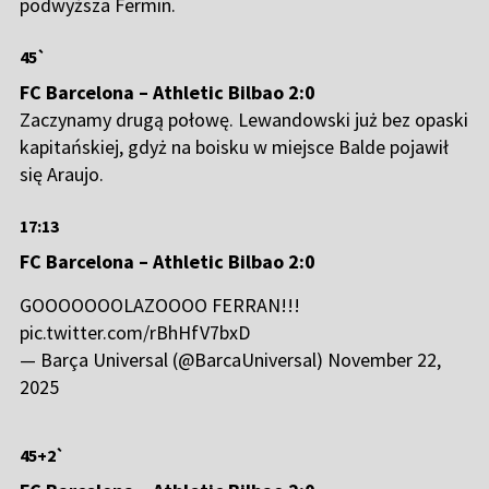
podwyższa Fermin.
45`
FC Barcelona – Athletic Bilbao 2:0
Zaczynamy drugą połowę. Lewandowski już bez opaski
kapitańskiej, gdyż na boisku w miejsce Balde pojawił
się Araujo.
17:13
FC Barcelona – Athletic Bilbao 2:0
GOOOOOOOLAZOOOO FERRAN!!!
pic.twitter.com/rBhHfV7bxD
— Barça Universal (@BarcaUniversal)
November 22,
2025
45+2`