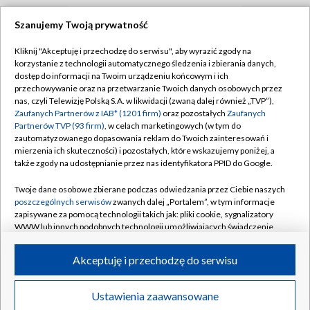
Szanujemy Twoją prywatność
TVP
Kliknij "Akceptuję i przechodzę do serwisu", aby wyrazić zgody na
korzystanie z technologii automatycznego śledzenia i zbierania danych,
Abonament TVP
Regulamin TVP
dostęp do informacji na Twoim urządzeniu końcowym i ich
Polityka prywatności
Sklep TVP
przechowywanie oraz na przetwarzanie Twoich danych osobowych przez
nas, czyli Telewizję Polską S.A. w likwidacji (zwaną dalej również „TVP”),
Biuro Reklamy
Moje zgody
Zaufanych Partnerów z IAB* (1201 firm)
oraz pozostałych
Zaufanych
Partnerów TVP (93 firm)
, w celach marketingowych (w tym do
Oferta Handlowa
Biuro reklamy
zautomatyzowanego dopasowania reklam do Twoich zainteresowań i
mierzenia ich skuteczności) i pozostałych, które wskazujemy poniżej, a
Telegazeta ogłoszenia
Kontakt
także zgody na udostępnianie przez nas identyfikatora PPID do Google.
Emisja w TVP
Twoje dane osobowe zbierane podczas odwiedzania przez Ciebie naszych
Kanały
Rada Programowa
poszczególnych serwisów
zwanych dalej „Portalem”, w tym informacje
zapisywane za pomocą technologii takich jak: pliki cookie, sygnalizatory
Ogłoszenia przetargowe
WWW lub innych podobnych technologii umożliwiających świadczenie
©2026 Telewizja Polska Spółka Akcyjna w likwidacji
dopasowanych i bezpiecznych usług, personalizację treści oraz reklam,
Akademia Telewizyjna
udostępnianie funkcji mediów społecznościowych oraz analizowanie
Akceptuję i przechodzę do serwisu
Informacje o nadawcy
ruchu w Internecie.
Centrum informacji TVP
Twoje dane osobowe zbierane podczas odwiedzania przez Ciebie
Ustawienia zaawansowane
News
Transmisje
Wideo
Więcej
poszczególnych serwisów
na Portalu, takie jak adresy IP, identyfikatory
System NOS