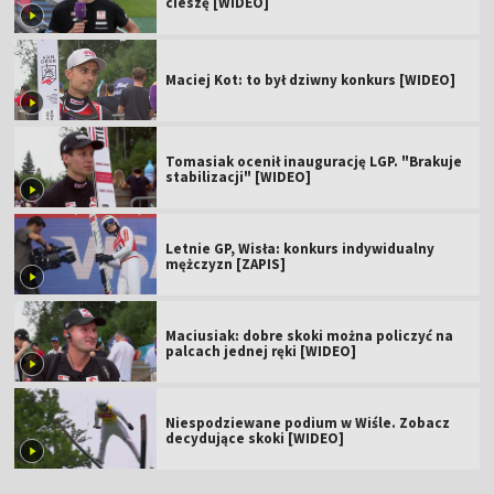
cieszę [WIDEO]
Maciej Kot: to był dziwny konkurs [WIDEO]
Tomasiak ocenił inaugurację LGP. "Brakuje
stabilizacji" [WIDEO]
Letnie GP, Wisła: konkurs indywidualny
mężczyzn [ZAPIS]
Maciusiak: dobre skoki można policzyć na
palcach jednej ręki [WIDEO]
Niespodziewane podium w Wiśle. Zobacz
decydujące skoki [WIDEO]