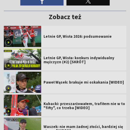
Zobacz też
Letnie GP, Wisła 2026: podsumowanie
Letnie GP, Wisła: konkurs indywidualny
mężczyzn (#2) [SKRÓT]
Paweł Wąsek: brakuje mi oskakania [WIDEO]
Kubacki: przeszarżowałem, trafiłem nie w to
"fifty", co trzeba [WIDEO]
Waszek: nie mam żadnej złości, bardziej się