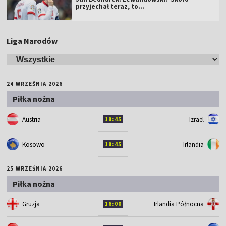
przyjechał teraz, to…
Liga Narodów
24 WRZEŚNIA 2026
Piłka nożna
Austria
Izrael
18:45
Kosowo
Irlandia
18:45
25 WRZEŚNIA 2026
Piłka nożna
Gruzja
Irlandia Północna
16:00