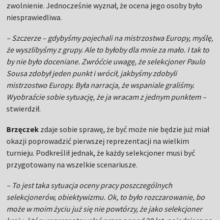
zwolnienie. Jednocześnie wyznał, że ocena jego osoby było
niesprawiedliwa.
– Szczerze – gdybyśmy pojechali na mistrzostwa Europy, myślę,
że wyszlibyśmy z grupy. Ale to byłoby dla mnie za mało. I tak to
by nie było doceniane. Zwróćcie uwagę, że selekcjoner Paulo
Sousa zdobył jeden punkt i wrócił, jakbyśmy zdobyli
mistrzostwo Europy. Była narracja, że wspaniale graliśmy.
Wyobraźcie sobie sytuację, że ja wracam z jednym punktem –
stwierdził.
Brzęczek
zdaje sobie sprawę, że być może nie będzie już miał
okazji poprowadzić pierwszej reprezentacji na wielkim
turnieju. Podkreślił jednak, że każdy selekcjoner musi być
przygotowany na wszelkie scenariusze.
– To jest taka sytuacja oceny pracy poszczególnych
selekcjonerów, obiektywizmu. Ok, to było rozczarowanie, bo
może w moim życiu już się nie powtórzy, że jako selekcjoner