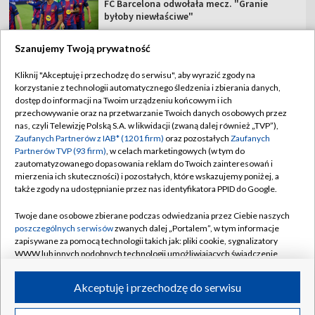
FC Barcelona odwołała mecz. "Granie
byłoby niewłaściwe"
Szanujemy Twoją prywatność
Kliknij "Akceptuję i przechodzę do serwisu", aby wyrazić zgody na
korzystanie z technologii automatycznego śledzenia i zbierania danych,
TVP
dostęp do informacji na Twoim urządzeniu końcowym i ich
Abonament TVP
Regulamin TVP
przechowywanie oraz na przetwarzanie Twoich danych osobowych przez
nas, czyli Telewizję Polską S.A. w likwidacji (zwaną dalej również „TVP”),
Polityka prywatności
Sklep TVP
Zaufanych Partnerów z IAB* (1201 firm)
oraz pozostałych
Zaufanych
Partnerów TVP (93 firm)
, w celach marketingowych (w tym do
Biuro Reklamy
Moje zgody
zautomatyzowanego dopasowania reklam do Twoich zainteresowań i
mierzenia ich skuteczności) i pozostałych, które wskazujemy poniżej, a
Oferta Handlowa
Biuro reklamy
także zgody na udostępnianie przez nas identyfikatora PPID do Google.
Telegazeta ogłoszenia
Kontakt
Twoje dane osobowe zbierane podczas odwiedzania przez Ciebie naszych
Emisja w TVP
poszczególnych serwisów
zwanych dalej „Portalem”, w tym informacje
zapisywane za pomocą technologii takich jak: pliki cookie, sygnalizatory
Kanały
Rada Programowa
WWW lub innych podobnych technologii umożliwiających świadczenie
dopasowanych i bezpiecznych usług, personalizację treści oraz reklam,
Ogłoszenia przetargowe
udostępnianie funkcji mediów społecznościowych oraz analizowanie
©2026 Telewizja Polska Spółka Akcyjna w likwidacji
Akceptuję i przechodzę do serwisu
ruchu w Internecie.
Akademia Telewizyjna