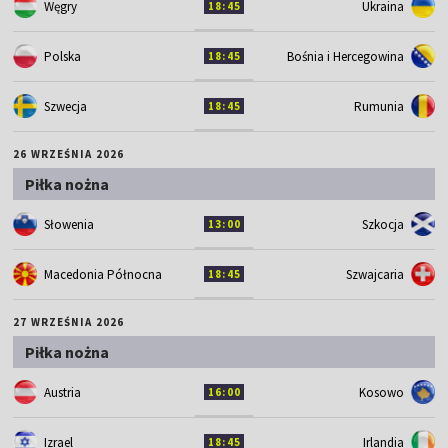
Węgry
Ukraina
18:45
Polska
Bośnia i Hercegowina
18:45
Szwecja
Rumunia
18:45
26 WRZEŚNIA 2026
Piłka nożna
Słowenia
Szkocja
13:00
Macedonia Północna
Szwajcaria
18:45
27 WRZEŚNIA 2026
Piłka nożna
Austria
Kosowo
16:00
Izrael
Irlandia
18:45