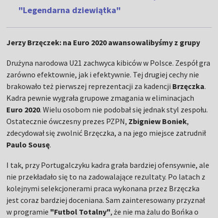
"Legendarna dziewiątka"
Jerzy Brzęczek: na Euro 2020 awansowalibyśmy z grupy
Drużyna narodowa U21 zachwyca kibiców w Polsce. Zespół gra
zarówno efektownie, jak i efektywnie. Tej drugiej cechy nie
brakowało też pierwszej reprezentacji za kadencji
Brzęczka
.
Kadra pewnie wygrała grupowe zmagania w eliminacjach
Euro 2020
. Wielu osobom nie podobał się jednak styl zespołu.
Ostatecznie ówczesny prezes PZPN,
Zbigniew Boniek
,
zdecydował się zwolnić Brzęczka, a na jego miejsce zatrudnił
Paulo Sousę
.
I tak, przy Portugalczyku kadra grała bardziej ofensywnie, ale
nie przekładało się to na zadowalające rezultaty. Po latach z
kolejnymi selekcjonerami praca wykonana przez Brzęczka
jest coraz bardziej doceniana. Sam zainteresowany przyznał
w programie
"Futbol Totalny"
, że nie ma żalu do Bońka o