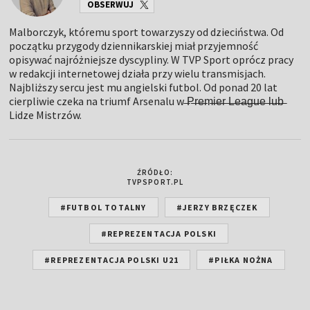
OBSERWUJ
Malborczyk, któremu sport towarzyszy od dzieciństwa. Od
początku przygody dziennikarskiej miał przyjemność
opisywać najróżniejsze dyscypliny. W TVP Sport oprócz pracy
w redakcji internetowej działa przy wielu transmisjach.
Najbliższy sercu jest mu angielski futbol. Od ponad 20 lat
cierpliwie czeka na triumf Arsenalu w ̶P̶̶̶r̶̶̶e̶̶̶m̶̶̶i̶̶̶e̶̶̶r̶̶̶ ̶̶̶L̶̶̶e̶̶̶a̶̶̶g̶̶̶u̶̶̶e̶̶̶ ̶l̶u̶b̶
Lidze Mistrzów.
ŹRÓDŁO:
TVPSPORT.PL
#FUTBOL TOTALNY
#JERZY BRZĘCZEK
#REPREZENTACJA POLSKI
#REPREZENTACJA POLSKI U21
#PIŁKA NOŻNA