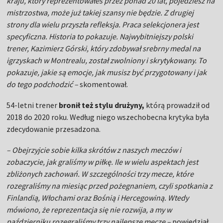
kraju, który reprezentowałeś przez ponad 20 lat, pojedziesz na
mistrzostwa, może już takiej szansy nie będzie. Z drugiej
strony dla wielu przyszła refleksja. Praca selekcjonera jest
specyficzna. Historia to pokazuje. Najwybitniejszy polski
trener, Kazimierz Górski, który zdobywał srebrny medal na
igrzyskach w Montrealu, został zwolniony i skrytykowany. To
pokazuje, jakie są emocje, jak musisz być przygotowany i jak
do tego podchodzić –
skomentował.
54-letni trener
bronił też stylu drużyny,
którą prowadził od
2018 do 2020 roku. Według niego wszechobecna krytyka była
zdecydowanie przesadzona.
– Obejrzyjcie sobie kilka skrótów z naszych meczów i
zobaczycie, jak graliśmy w piłkę. Ile w wielu aspektach jest
zbliżonych zachowań. W szczególności trzy mecze, które
rozegraliśmy na miesiąc przed pożegnaniem, czyli spotkania z
Finlandią, Włochami oraz Bośnią i Hercegowiną. Wtedy
mówiono, że reprezentacja się nie rozwija, a my w
październiku rozegraliśmy trzy najlepsze mecze –
powiedział.