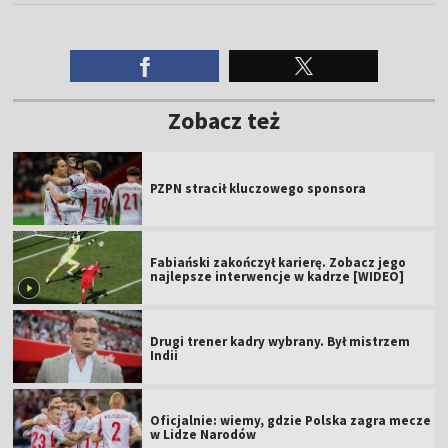
Zobacz też
PZPN stracił kluczowego sponsora
Fabiański zakończył karierę. Zobacz jego
najlepsze interwencje w kadrze [WIDEO]
Drugi trener kadry wybrany. Był mistrzem
Indii
Oficjalnie: wiemy, gdzie Polska zagra mecze
w Lidze Narodów