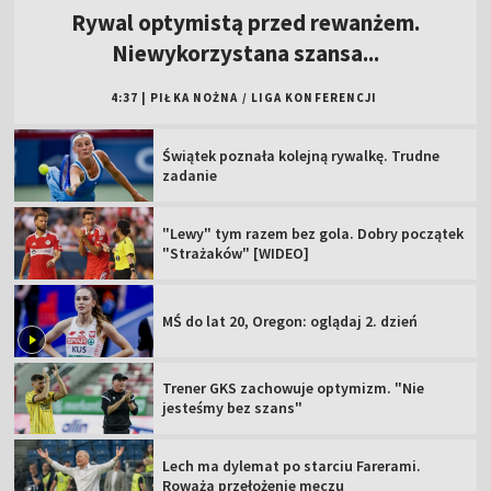
Rywal optymistą przed rewanżem.
Niewykorzystana szansa...
4:37
|
PIŁKA NOŻNA
/
LIGA KONFERENCJI
Świątek poznała kolejną rywalkę. Trudne
zadanie
"Lewy" tym razem bez gola. Dobry początek
"Strażaków" [WIDEO]
MŚ do lat 20, Oregon: oglądaj 2. dzień
Trener GKS zachowuje optymizm. "Nie
jesteśmy bez szans"
Lech ma dylemat po starciu Farerami.
Roważa przełożenie meczu