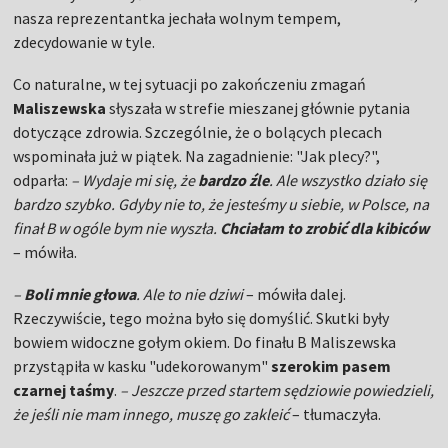
nasza reprezentantka jechała wolnym tempem,
zdecydowanie w tyle.
Co naturalne, w tej sytuacji po zakończeniu zmagań
Maliszewska
słyszała w strefie mieszanej głównie pytania
dotyczące zdrowia. Szczególnie, że o bolących plecach
wspominała już w piątek. Na zagadnienie: "Jak plecy?",
odparła:
– Wydaje mi się, że
bardzo źle
. Ale wszystko działo się
bardzo szybko. Gdyby nie to, że jesteśmy u siebie, w Polsce, na
finał B w ogóle bym nie wyszła.
Chciałam to zrobić dla kibiców
– mówiła.
–
Boli mnie głowa
. Ale to nie dziwi
– mówiła dalej.
Rzeczywiście, tego można było się domyślić. Skutki były
bowiem widoczne gołym okiem. Do finału B Maliszewska
przystąpiła w kasku "udekorowanym"
szerokim pasem
czarnej taśmy
.
– Jeszcze przed startem sędziowie powiedzieli,
że jeśli nie mam innego, muszę go zakleić
– tłumaczyła.