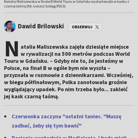
Natalia Maliszewska w finale B World Touru w Gdańsku wystartowała w kasku z
czarną taśmą (fot. Łukasz Szeląg/PZŁS)
Dawid Brilowski
OBSERWUJ
N
atalia Maliszewska zajęła dziesiąte miejsce
w rywalizacji na 500 metrów podczas World
Touru w Gdańsku. – Gdyby nie to, że jesteśmy w
Polsce, na finał B w ogóle bym nie wyszła –
przyznała w rozmowie z dziennikarzami. Wcześniej,
w biegu półfinałowym, Polka zanotowała groźnie
wyglądający upadek. Po nim trzeba było... zakleić
jej kask czarną taśmą.
Czerwonka zaczyna "ostatni taniec. "Muszę
zadbać, żeby się tym bawić"
Rosjanie wystartują w Mediolanie. I będą mieli