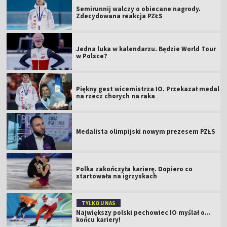
Semirunnij walczy o obiecane nagrody.
Zdecydowana reakcja PZŁS
Jedna luka w kalendarzu. Będzie World Tour
w Polsce?
Piękny gest wicemistrza IO. Przekazał medal
na rzecz chorych na raka
Medalista olimpijski nowym prezesem PZŁS
Polka zakończyła karierę. Dopiero co
startowała na igrzyskach
TYLKO U NAS
Największy polski pechowiec IO myślał o...
końcu kariery!