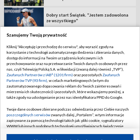
Dobry start Świątek. "Jestem zadowolona
ze wszystkiego"
Szanujemy Twoją prywatność
Kliknij "Akceptuję i przechodzę do serwisu", aby wyrazić zgody na
korzystanie z technologii automatycznego śledzenia i zbierania danych,
TVP
dostęp do informacji na Twoim urządzeniu końcowym i ich
Abonament TVP
Regulamin TVP
przechowywanie oraz na przetwarzanie Twoich danych osobowych przez
nas, czyli Telewizję Polską S.A. w likwidacji (zwaną dalej również „TVP”),
Polityka prywatności
Sklep TVP
Zaufanych Partnerów z IAB* (1201 firm)
oraz pozostałych
Zaufanych
Partnerów TVP (93 firm)
, w celach marketingowych (w tym do
Biuro Reklamy
Moje zgody
zautomatyzowanego dopasowania reklam do Twoich zainteresowań i
mierzenia ich skuteczności) i pozostałych, które wskazujemy poniżej, a
Oferta Handlowa
Biuro reklamy
także zgody na udostępnianie przez nas identyfikatora PPID do Google.
Telegazeta ogłoszenia
Kontakt
Twoje dane osobowe zbierane podczas odwiedzania przez Ciebie naszych
Emisja w TVP
poszczególnych serwisów
zwanych dalej „Portalem”, w tym informacje
zapisywane za pomocą technologii takich jak: pliki cookie, sygnalizatory
Kanały
Rada Programowa
WWW lub innych podobnych technologii umożliwiających świadczenie
dopasowanych i bezpiecznych usług, personalizację treści oraz reklam,
Ogłoszenia przetargowe
udostępnianie funkcji mediów społecznościowych oraz analizowanie
©2026 Telewizja Polska Spółka Akcyjna w likwidacji