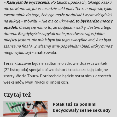
–
Kask jest do wyrzucenia
. Po takich upadkach, takiego kasku
nie powinno się już w zasadzie zakładać. Teraz nadaje się tylko
ewentualnie do tego, żeby go może podpisać i wystawić gdzieś
na aukcję
– mówiła.
– Nie ma co ukrywać,
to był bardzo mocny
upadek
. Cieszę się mimo to, że podjęłam walkę. Jestem z tego
dumna. Bo gdybyście zapytali mnie przedwczoraj, w jakim
miejscu jestem, nie miałabym jak tego zweryfikować. A tu była
szansa na finał A. Z własnej winy popełniłam błąd, który mnie z
niego wykluczył
– analizowała.
Teraz kluczowe będzie zadbanie o zdrowie. Już w czwartek
(27 listopada) specjalistów od short tracku czekają kolejne
starty. World Tour w Dordrechcie będzie ostatnim z czterech
weekendów kwalifikacji olimpijskich.
Czytaj też
Polak tuż za podium!
Decydowały setne sekundy