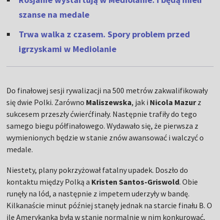
szanse na medale
Trwa walka z czasem. Spory problem przed
igrzyskami w Mediolanie
Do finałowej sesji rywalizacji na 500 metrów zakwalifikowały
się dwie Polki. Zarówno
Maliszewska
, jak i
Nicola Mazur
z
sukcesem przeszły ćwierćfinały. Następnie trafiły do tego
samego biegu półfinałowego. Wydawało się, że pierwsza z
wymienionych będzie w stanie znów awansować i walczyć o
medale.
Niestety, plany pokrzyżował fatalny upadek. Doszło do
kontaktu między Polką a
Kristen Santos-Griswold
. Obie
runęły na lód, a następnie z impetem uderzyły w bandę.
Kilkanaście minut później stanęły jednak na starcie finału B. O
ile Amerykanka była w stanie normalnie w nim konkurować,