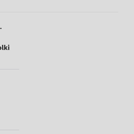
.
lki