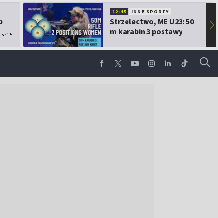
12:45
INNE SPORTY
p
Strzelectwo, ME U23: 50
▶
m karabin 3 postawy
15:15
kobiet