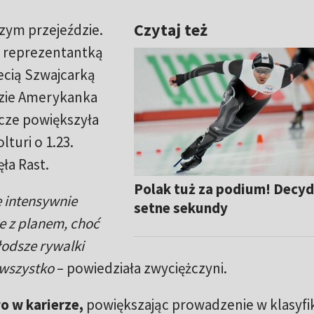
Czytaj też
szym przejeździe.
d reprezentantką
zecią Szwajcarką
dzie Amerykanka
szcze powiększyła
lturi o 1.23.
ęła Rast.
Polak tuż za podium! Decy
e intensywnie
setne sekundy
e z planem, choć
łodsze rywalki
 wszystko
– powiedziała zwyciężczyni.
o w karierze,
powiększając prowadzenie w klasyfik