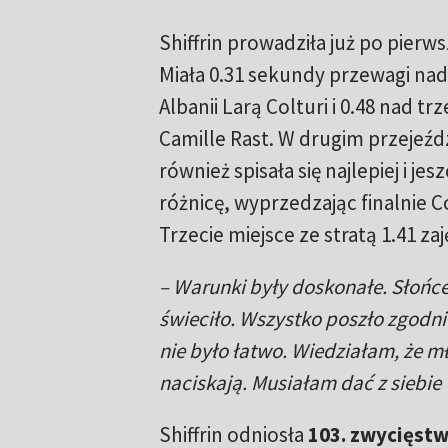
Shiffrin prowadziła już po pierw
Miała 0.31 sekundy przewagi na
Albanii Larą Colturi i 0.48 nad tr
Camille Rast. W drugim przejeź
również spisała się najlepiej i je
różnicę, wyprzedzając finalnie Co
Trzecie miejsce ze stratą 1.41 zaj
– Warunki były doskonałe. Słońc
świeciło. Wszystko poszło zgodni
nie było łatwo. Wiedziałam, że m
naciskają. Musiałam dać z siebie
Shiffrin odniosła
103. zwycięstw