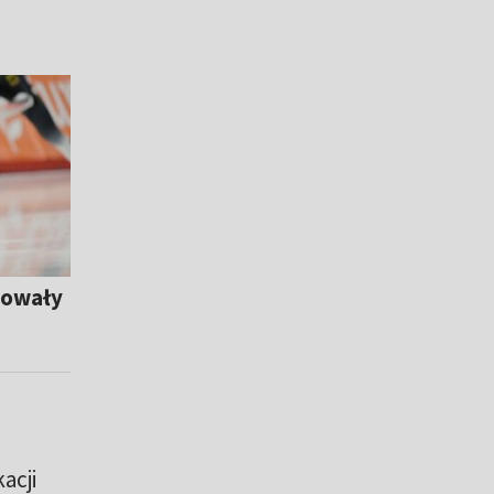
dowały
acji