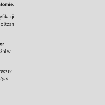
alomie
.
fikacji
Moltzan
er
yźni w
tem w
 tym