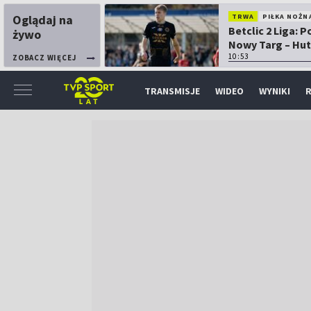
Oglądaj na
TRWA
PIŁKA NOŻN
Betclic 2 Liga: 
żywo
Nowy Targ – Hut
Kraków
10:53
ZOBACZ WIĘCEJ
TRANSMISJE
WIDEO
WYNIKI
R