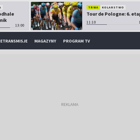
A
TRWA
KOLARSTWO
Podhale
Tour de Pologne: 6. eta
nik
11:10
13:00
ETRANSMISJE
MAGAZYNY
PROGRAM TV