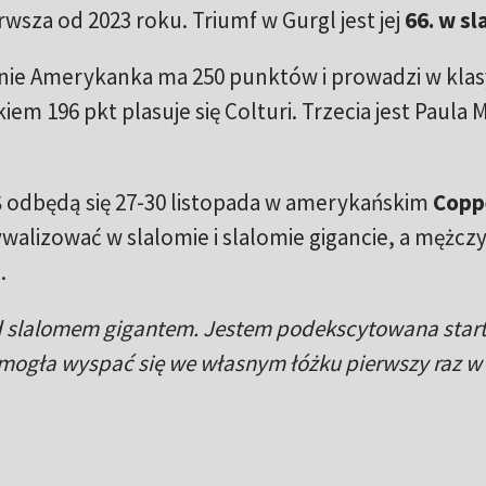
rwsza od 2023 roku. Triumf w Gurgl jest jej
66. w sl
ie Amerykanka ma 250 punktów i prowadzi w klasy
iem 196 pkt plasuje się Colturi. Trzecia jest Paula 
 odbędą się 27-30 listopada w amerykańskim
Copp
ywalizować w slalomie i slalomie gigancie, a mężcz
.
d slalomem gigantem. Jestem podekscytowana star
mogła wyspać się we własnym łóżku pierwszy raz w