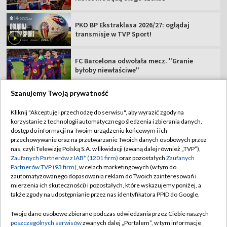
PKO BP Ekstraklasa 2026/27: oglądaj
transmisje w TVP Sport!
FC Barcelona odwołała mecz. "Granie
byłoby niewłaściwe"
Szanujemy Twoją prywatność
Kliknij "Akceptuję i przechodzę do serwisu", aby wyrazić zgody na
korzystanie z technologii automatycznego śledzenia i zbierania danych,
TVP
dostęp do informacji na Twoim urządzeniu końcowym i ich
Abonament TVP
Regulamin TVP
przechowywanie oraz na przetwarzanie Twoich danych osobowych przez
nas, czyli Telewizję Polską S.A. w likwidacji (zwaną dalej również „TVP”),
Polityka prywatności
Sklep TVP
Zaufanych Partnerów z IAB* (1201 firm)
oraz pozostałych
Zaufanych
Partnerów TVP (93 firm)
, w celach marketingowych (w tym do
Biuro Reklamy
Moje zgody
zautomatyzowanego dopasowania reklam do Twoich zainteresowań i
mierzenia ich skuteczności) i pozostałych, które wskazujemy poniżej, a
Oferta Handlowa
Biuro reklamy
także zgody na udostępnianie przez nas identyfikatora PPID do Google.
Telegazeta ogłoszenia
Kontakt
Twoje dane osobowe zbierane podczas odwiedzania przez Ciebie naszych
Emisja w TVP
poszczególnych serwisów
zwanych dalej „Portalem”, w tym informacje