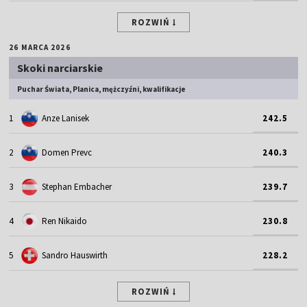
ROZWIŃ
26 MARCA 2026
Skoki narciarskie
Puchar Świata, Planica, mężczyźni, kwalifikacje
1
Anze Lanisek
242.5
2
Domen Prevc
240.3
3
Stephan Embacher
239.7
4
Ren Nikaido
230.8
5
Sandro Hauswirth
228.2
ROZWIŃ