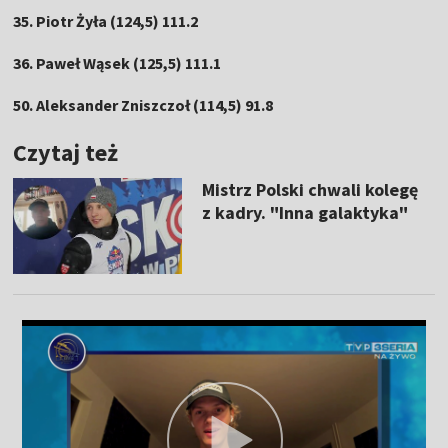
35. Piotr Żyła (124,5) 111.2
36. Paweł Wąsek (125,5) 111.1
50. Aleksander Zniszczoł (114,5) 91.8
Czytaj też
Mistrz Polski chwali kolegę
z kadry. "Inna galaktyka"