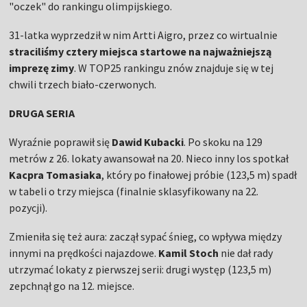
"oczek" do rankingu olimpijskiego.
31-latka wyprzedził w nim Artti Aigro, przez co wirtualnie
straciliśmy cztery miejsca startowe na najważniejszą
imprezę zimy
. W TOP25 rankingu znów znajduje się w tej
chwili trzech biało-czerwonych.
DRUGA SERIA
Wyraźnie poprawił się
Dawid Kubacki
. Po skoku na 129
metrów z 26. lokaty awansował na 20. Nieco inny los spotkał
Kacpra Tomasiaka
, który po finałowej próbie (123,5 m) spadł
w tabeli o trzy miejsca (finalnie sklasyfikowany na 22.
pozycji).
Zmieniła się też aura: zaczął sypać śnieg, co wpływa między
innymi na prędkości najazdowe.
Kamil Stoch
nie dał rady
utrzymać lokaty z pierwszej serii: drugi występ (123,5 m)
zepchnął go na 12. miejsce.