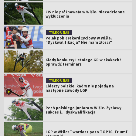
FIS nie próżnowała w Wiśle. Niecodzienne
wykluczenia
TYLKO U NAS
Polak pobił rekord życiowy w Wiśle.
"Dyskwalifikacja? Nie mam złości"
Kiedy konkursy Letniego GP w skokach?
Sprawdź terminarz
TYLKO U NAS
Liderzy polskiej kadry nie pojadą na
następne zawody LGP
Pech polskiego juniora w Wiśle. Życiowy
sukces i... dyskwalifikacja
LGP w Wiśle: Twardosz poza TOP10. Triumf