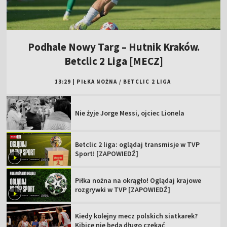
Podhale Nowy Targ – Hutnik Kraków.
Betclic 2 Liga [MECZ]
13:29
|
PIŁKA NOŻNA
/
BETCLIC 2 LIGA
Nie żyje Jorge Messi, ojciec Lionela
Betclic 2 liga: oglądaj transmisje w TVP
Sport! [ZAPOWIEDŹ]
Piłka nożna na okrągło! Oglądaj krajowe
rozgrywki w TVP [ZAPOWIEDŹ]
Kiedy kolejny mecz polskich siatkarek?
Kibice nie będą długo czekać