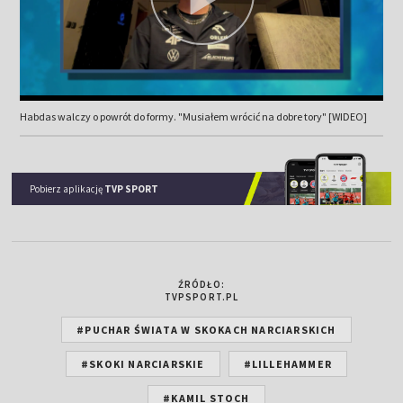
Habdas walczy o powrót do formy. "Musiałem wrócić na dobre tory" [WIDEO]
Pobierz aplikację
TVP SPORT
ŹRÓDŁO:
TVPSPORT.PL
#PUCHAR ŚWIATA W SKOKACH NARCIARSKICH
#SKOKI NARCIARSKIE
#LILLEHAMMER
#KAMIL STOCH