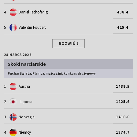
4
Daniel Tschofenig
438.4
5
Valentin Foubert
425.4
ROZWIŃ
28 MARCA 2026
Skoki narciarskie
Puchar Świata, Planica, mężczyźni, konkurs drużynowy
1
Austria
1439.5
2
Japonia
1425.6
3
Norwegia
1418.0
4
Niemcy
1374.7