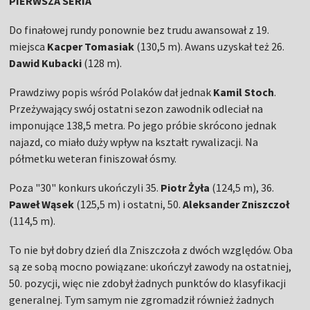
PIERWSZA SERIA
Do finałowej rundy ponownie bez trudu awansował z 19.
miejsca
Kacper Tomasiak
(130,5 m). Awans uzyskał też 26.
Dawid Kubacki
(128 m).
Prawdziwy popis wśród Polaków dał jednak
Kamil Stoch
.
Przeżywający swój ostatni sezon zawodnik odleciał na
imponujące 138,5 metra. Po jego próbie skrócono jednak
najazd, co miało duży wpływ na kształt rywalizacji. Na
półmetku weteran finiszował ósmy.
Poza "30" konkurs ukończyli 35.
Piotr Żyła
(124,5 m), 36.
Paweł Wąsek
(125,5 m) i ostatni, 50.
Aleksander Zniszczoł
(114,5 m).
To nie był dobry dzień dla Zniszczoła z dwóch względów. Oba
są ze sobą mocno powiązane: ukończył zawody na ostatniej,
50. pozycji, więc nie zdobył żadnych punktów do klasyfikacji
generalnej. Tym samym nie zgromadził również żadnych