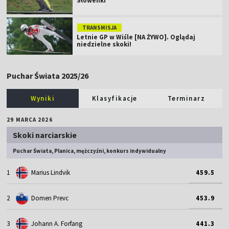
Słowenki
TRANSMISJA
Letnie GP w Wiśle [NA ŻYWO]. Oglądaj
niedzielne skoki!
Puchar Świata 2025/26
Wyniki
Klasyfikacje
Terminarz
29 MARCA 2026
Skoki narciarskie
Puchar Świata, Planica, mężczyźni, konkurs indywidualny
1
Marius Lindvik
459.5
2
Domen Prevc
453.9
3
Johann A. Forfang
441.3