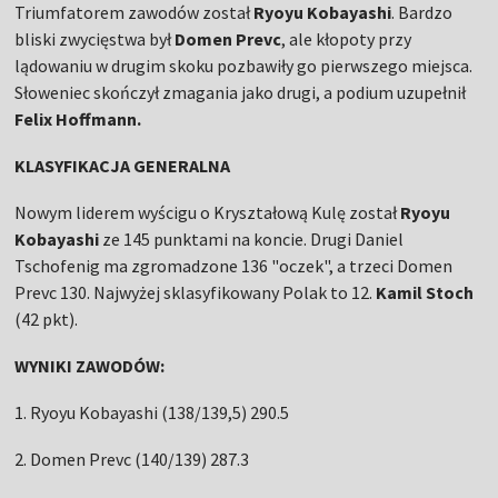
Triumfatorem zawodów został
Ryoyu Kobayashi
. Bardzo
bliski zwycięstwa był
Domen Prevc
, ale kłopoty przy
lądowaniu w drugim skoku pozbawiły go pierwszego miejsca.
Słoweniec skończył zmagania jako drugi, a podium uzupełnił
Felix Hoffmann.
KLASYFIKACJA GENERALNA
Nowym liderem wyścigu o Kryształową Kulę został
Ryoyu
Kobayashi
ze 145 punktami na koncie. Drugi Daniel
Tschofenig ma zgromadzone 136 "oczek", a trzeci Domen
Prevc 130. Najwyżej sklasyfikowany Polak to 12.
Kamil Stoch
(42 pkt).
WYNIKI ZAWODÓW:
1. Ryoyu Kobayashi (138/139,5) 290.5
2. Domen Prevc (140/139) 287.3