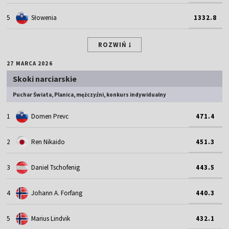
5
Słowenia
1332.8
ROZWIŃ
27 MARCA 2026
Skoki narciarskie
Puchar Świata, Planica, mężczyźni, konkurs indywidualny
1
Domen Prevc
471.4
2
Ren Nikaido
451.3
3
Daniel Tschofenig
443.5
4
Johann A. Forfang
440.3
5
Marius Lindvik
432.1