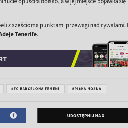
nucie opuściła boisko, a w jej miejsce pojawiła się
eli z sześcioma punktami przewagi nad rywalami. 
Adeje Tenerife
.
RT
#FC BARCELONA FEMENI
#PIŁKA NOŻNA
UDOSTĘPNIJ NA X