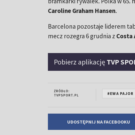
bramkarki rywalek. Polka w 65. mi
Caroline Graham Hansen
.
Barcelona pozostaje liderem tab
mecz rozegra 6 grudnia z
Costa 
Pobierz aplikację
TVP SPO
ŹRÓDŁO:
#EWA PAJOR
TVPSPORT.PL
UDOSTĘPNIJ NA FACEBOOKU