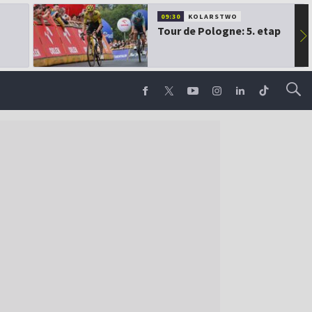
09:30
KOLARSTWO
Tour de Pologne: 5. etap
▶