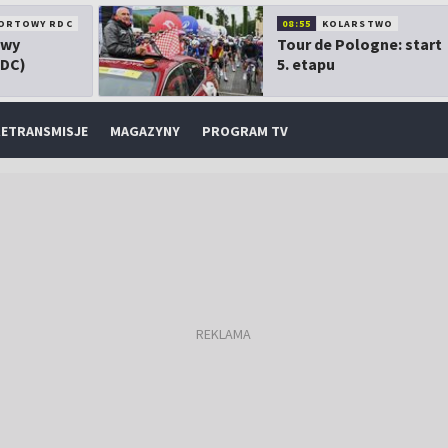
ORTOWY RDC
08:55
KOLARSTWO
owy
Tour de Pologne: start
RDC)
5. etapu
ETRANSMISJE
MAGAZYNY
PROGRAM TV