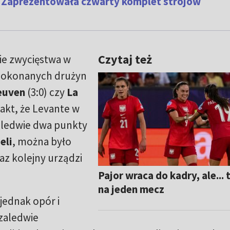
i. Zaprezentowała czwarty komplet strojów
Czytaj też
ie zwycięstwa w
 pokonanych drużyn
euven
(3:0) czy
La
fakt, że Levante w
aledwie dwa punkty
eli
, można było
az kolejny urządzi
Pajor wraca do kadry, ale... 
na jeden mecz
jednak opór i
zaledwie