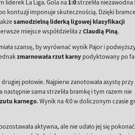
iderek La Liga. Gola na
1:0
strzeliła niezawodna
po kontuzji imponuje skutecznością. Dzięki bramce
także
samodzielną liderką ligowej klasyfikacji
 pierwsze miejsce współdzieliła z
Claudią Piną
.
miała szansę, by wyrównać wynik Pajor i podwyższ
jednak
zmarnowała rzut karny
podyktowany po fa
w drugiej połowie. Najpierw zanotowała asystę przy
 a następnie sama strzeliła bramkę i tym razem nie
rzutu karnego
. Wynik na 4:0 w doliczonym czasie g
pozostawała aktywna, ale nie udało jej się pokonać