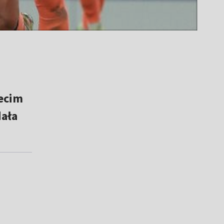
zecim
dała