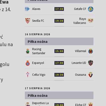
Ewa
 z 14.
Alaves
Getafe CF
17:30
Rayo
Sevilla FC
19:30
Vallecano
16 SIERPNIA 2026
yć
Piłka nożna
ulu na
Racing
Villarreal
15:00
Santander
Espanyol
Levante UD
 golu
17:00
Celta Vigo
Osasuna
19:30
ry
17 SIERPNIA 2026
Piłka nożna
Deportivo La
Elche CF
19:00