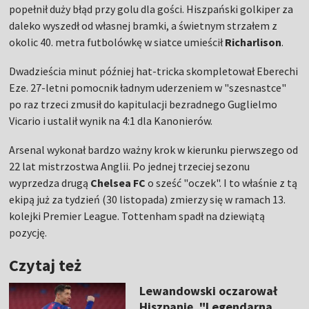
popełnił duży błąd przy golu dla gości. Hiszpański golkiper za
daleko wyszedł od własnej bramki, a świetnym strzałem z
okolic 40. metra futbolówkę w siatce umieścił
Richarlison
.
Dwadzieścia minut później hat-tricka skompletował Eberechi
Eze. 27-letni pomocnik ładnym uderzeniem w "szesnastce"
po raz trzeci zmusił do kapitulacji bezradnego Guglielmo
Vicario i ustalił wynik na 4:1 dla Kanonierów.
Arsenal wykonał bardzo ważny krok w kierunku pierwszego od
22 lat mistrzostwa Anglii. Po jednej trzeciej sezonu
wyprzedza drugą
Chelsea FC
o sześć "oczek". I to właśnie z tą
ekipą już za tydzień (30 listopada) zmierzy się w ramach 13.
kolejki Premier League. Tottenham spadł na dziewiątą
pozycję.
Czytaj też
Lewandowski oczarował
Hiszpanię. "Legendarna