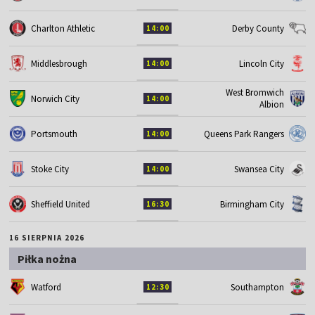
Charlton Athletic
Derby County
14:00
Middlesbrough
Lincoln City
14:00
West Bromwich
Norwich City
14:00
Albion
Portsmouth
Queens Park Rangers
14:00
Stoke City
Swansea City
14:00
Sheffield United
Birmingham City
16:30
16 SIERPNIA 2026
Piłka nożna
Watford
Southampton
12:30