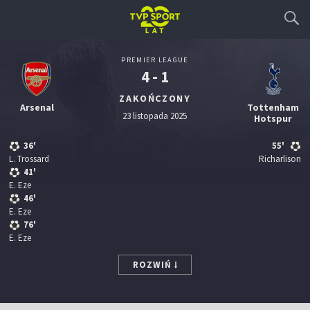
PREMIER LEAGUE
4 - 1
ZAKOŃCZONY
Arsenal
Tottenham
23 listopada 2025
Hotspur
36'
55'
L. Trossard
Richarlison
41'
E. Eze
46'
E. Eze
76'
E. Eze
ROZWIŃ