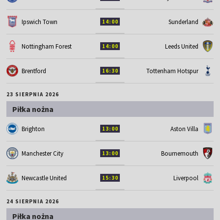
Ipswich Town
Sunderland
14:00
Nottingham Forest
Leeds United
14:00
Brentford
Tottenham Hotspur
16:30
23 SIERPNIA 2026
Piłka nożna
Brighton
Aston Villa
13:00
Manchester City
Bournemouth
13:00
Newcastle United
Liverpool
15:30
24 SIERPNIA 2026
Piłka nożna