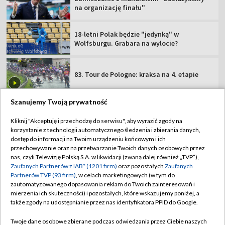
na organizację finału"
18-letni Polak będzie "jedynką" w
Wolfsburgu. Grabara na wylocie?
83. Tour de Pologne: kraksa na 4. etapie
Szanujemy Twoją prywatność
Kliknij "Akceptuję i przechodzę do serwisu", aby wyrazić zgody na
korzystanie z technologii automatycznego śledzenia i zbierania danych,
TVP
dostęp do informacji na Twoim urządzeniu końcowym i ich
Abonament TVP
Regulamin TVP
przechowywanie oraz na przetwarzanie Twoich danych osobowych przez
nas, czyli Telewizję Polską S.A. w likwidacji (zwaną dalej również „TVP”),
Polityka prywatności
Sklep TVP
Zaufanych Partnerów z IAB* (1201 firm)
oraz pozostałych
Zaufanych
Partnerów TVP (93 firm)
, w celach marketingowych (w tym do
Biuro Reklamy
Moje zgody
zautomatyzowanego dopasowania reklam do Twoich zainteresowań i
mierzenia ich skuteczności) i pozostałych, które wskazujemy poniżej, a
Oferta Handlowa
Biuro reklamy
także zgody na udostępnianie przez nas identyfikatora PPID do Google.
Telegazeta ogłoszenia
Kontakt
Twoje dane osobowe zbierane podczas odwiedzania przez Ciebie naszych