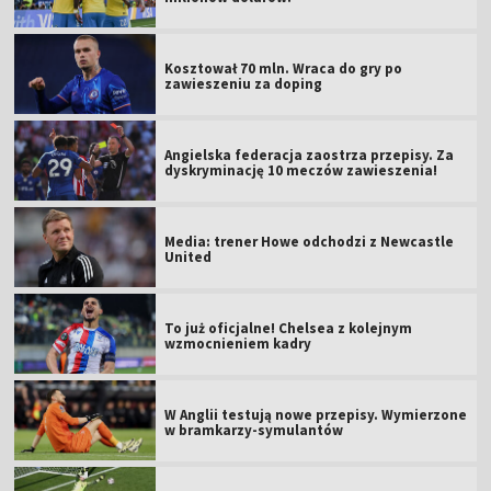
Kosztował 70 mln. Wraca do gry po
zawieszeniu za doping
Angielska federacja zaostrza przepisy. Za
dyskryminację 10 meczów zawieszenia!
Media: trener Howe odchodzi z Newcastle
United
To już oficjalne! Chelsea z kolejnym
wzmocnieniem kadry
W Anglii testują nowe przepisy. Wymierzone
w bramkarzy-symulantów