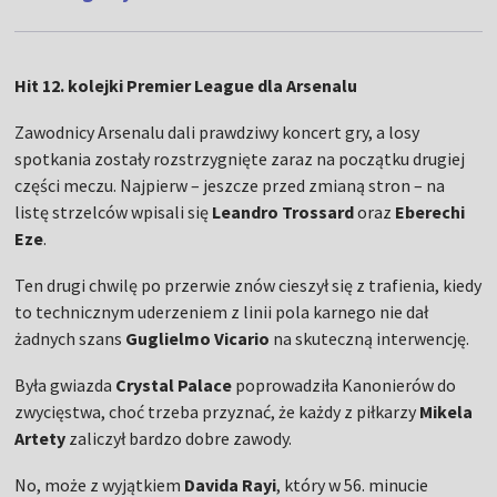
Hit 12. kolejki Premier League dla Arsenalu
Zawodnicy Arsenalu dali prawdziwy koncert gry, a losy
spotkania zostały rozstrzygnięte zaraz na początku drugiej
części meczu. Najpierw – jeszcze przed zmianą stron – na
listę strzelców wpisali się
Leandro Trossard
oraz
Eberechi
Eze
.
Ten drugi chwilę po przerwie znów cieszył się z trafienia, kiedy
to technicznym uderzeniem z linii pola karnego nie dał
żadnych szans
Guglielmo Vicario
na skuteczną interwencję.
Była gwiazda
Crystal Palace
poprowadziła Kanonierów do
zwycięstwa, choć trzeba przyznać, że każdy z piłkarzy
Mikela
Artety
zaliczył bardzo dobre zawody.
No, może z wyjątkiem
Davida Rayi
, który w 56. minucie