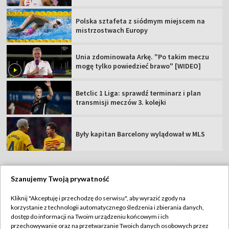
Polska sztafeta z siódmym miejscem na
mistrzostwach Europy
Unia zdominowała Arkę. "Po takim meczu
mogę tylko powiedzieć brawo" [WIDEO]
Betclic 1 Liga: sprawdź terminarz i plan
transmisji meczów 3. kolejki
Były kapitan Barcelony wylądował w MLS
Szanujemy Twoją prywatność
TVP
Kliknij "Akceptuję i przechodzę do serwisu", aby wyrazić zgody na
korzystanie z technologii automatycznego śledzenia i zbierania danych,
Abonament TVP
Regulamin TVP
dostęp do informacji na Twoim urządzeniu końcowym i ich
Polityka prywatności
Sklep TVP
przechowywanie oraz na przetwarzanie Twoich danych osobowych przez