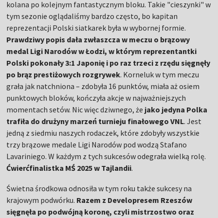
kolana po kolejnym fantastycznym bloku. Takie "cieszynki" w
tym sezonie oglądaliśmy bardzo często, bo kapitan
reprezentacji Polski siatkarek była w wybornej formie.
Prawdziwy popis dała zwłaszcza w meczu o brązowy
medal Ligi Narodów w Łodzi, w którym reprezentantki
Polski pokonały 3:1 Japonię i po raz trzeci z rzędu sięgnęły
po brąz prestiżowych rozgrywek
. Korneluk w tym meczu
grała jak natchniona – zdobyła 16 punktów, miała aż osiem
punktowych bloków, kończyła akcje w najważniejszych
momentach setów. Nic więc dziwnego, że
jako jedyna Polka
trafiła do drużyny marzeń turnieju finałowego VNL
. Jest
jedną z siedmiu naszych rodaczek, które zdobyły wszystkie
trzy brązowe medale Ligi Narodów pod wodzą Stafano
Lavariniego. W każdym z tych sukcesów odegrała wielką rolę.
Ćwierćfinalistka MŚ 2025 w Tajlandii
.
Świetna środkowa odnosiła w tym roku także sukcesy na
krajowym podwórku.
Razem z Developresem Rzeszów
sięgnęła po podwójną koronę, czyli mistrzostwo oraz