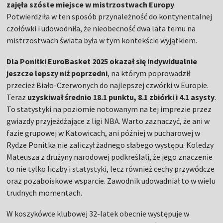
zajęła szóste miejsce w mistrzostwach Europy
.
Potwierdziła w ten sposób przynależność do kontynentalnej
czołówki i udowodniła, że nieobecność dwa lata temu na
mistrzostwach świata była w tym kontekście wyjątkiem.
Dla Ponitki EuroBasket 2025 okazał się indywidualnie
jeszcze lepszy niż poprzedni
, na którym poprowadził
przecież Biało-Czerwonych do najlepszej czwórki w Europie.
Teraz
uzyskiwał średnio 18.1 punktu, 8.1 zbiórki i 4.1 asysty
.
To statystyki na poziomie notowanym na tej imprezie przez
gwiazdy przyjeżdżające z ligi NBA. Warto zaznaczyć, że ani w
fazie grupowej w Katowicach, ani później w pucharowej w
Rydze Ponitka nie zaliczył żadnego słabego występu. Koledzy
Mateusza z drużyny narodowej podkreślali, że jego znaczenie
to nie tylko liczby i statystyki, lecz również cechy przywódcze
oraz pozaboiskowe wsparcie. Zawodnik udowadniał to w wielu
trudnych momentach.
W koszykówce klubowej 32-latek obecnie występuje w