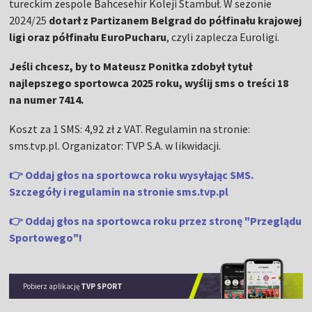
tureckim zespole Bahcesehir Koleji Stambuł. W sezonie
2024/25
dotarł z Partizanem Belgrad do półfinału krajowej
ligi oraz półfinału EuroPucharu
, czyli zaplecza Euroligi.
Jeśli chcesz, by to Mateusz Ponitka zdobył tytuł
najlepszego sportowca 2025 roku, wyślij sms o treści 18
na numer 7414.
Koszt za 1 SMS: 4,92 zł z VAT. Regulamin na stronie:
sms.tvp.pl. Organizator: TVP S.A. w likwidacji.
👉 Oddaj głos na sportowca roku wysyłając SMS.
Szczegóły i regulamin na stronie sms.tvp.pl
👉
Oddaj głos na sportowca roku przez stronę "Przeglądu
Sportowego"!
Pobierz aplikację
TVP SPORT