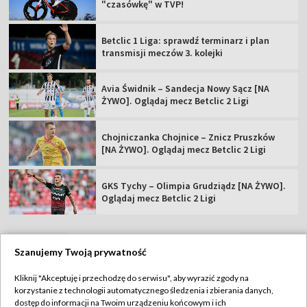
"czasówkę" w TVP!
Betclic 1 Liga: sprawdź terminarz i plan
transmisji meczów 3. kolejki
Avia Świdnik – Sandecja Nowy Sącz [NA
ŻYWO]. Oglądaj mecz Betclic 2 Ligi
Chojniczanka Chojnice – Znicz Pruszków
[NA ŻYWO]. Oglądaj mecz Betclic 2 Ligi
GKS Tychy – Olimpia Grudziądz [NA ŻYWO].
Oglądaj mecz Betclic 2 Ligi
Szanujemy Twoją prywatność
TVP
Kliknij "Akceptuję i przechodzę do serwisu", aby wyrazić zgody na
korzystanie z technologii automatycznego śledzenia i zbierania danych,
Abonament TVP
Regulamin TVP
dostęp do informacji na Twoim urządzeniu końcowym i ich