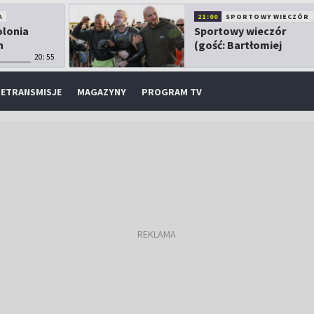
A
21:00
SPORTOWY WIECZÓR
olonia
Sportowy wieczór
h
(gość: Bartłomiej
20:55
Kubkowski)
ETRANSMISJE
MAGAZYNY
PROGRAM TV