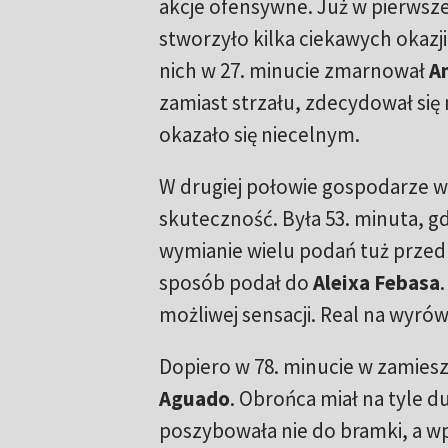
akcje ofensywne. Już w pierwsze
stworzyło kilka ciekawych okazji
nich w 27. minucie zmarnował
An
zamiast strzału, zdecydował się
okazało się niecelnym.
W drugiej połowie gospodarze w
skuteczność. Była 53. minuta, gdy
wymianie wielu podań tuż prze
sposób podał do
Aleixa Febasa
możliwej sensacji. Real na wyró
Dopiero w 78. minucie w zamiesz
Aguado
. Obrońca miał na tyle d
poszybowała nie do bramki, a w