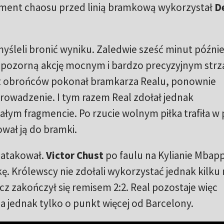
ment chaosu przed linią bramkową wykorzystał
D
 myśleli bronić wyniku. Zaledwie sześć minut późnie
epozorną akcję mocnym i bardzo precyzyjnym strz
ez obrońców pokonał bramkarza Realu, ponownie
rowadzenie. I tym razem Real zdołał jednak
ałym fragmencie. Po rzucie wolnym piłka trafiła w 
ał ją do bramki.
 atakował.
Victor Chust
po faulu na Kylianie Mbapp
ę. Królewscy nie zdołali wykorzystać jednak kilku
z zakończył się remisem 2:2. Real pozostaje więc
a jednak tylko o punkt więcej od Barcelony.