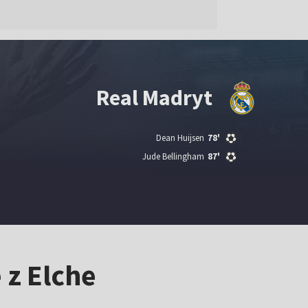
Real Madryt
Dean Huijsen
78'
Jude Bellingham
87'
 z Elche