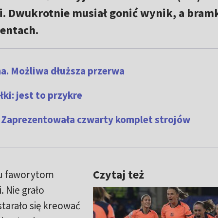
gi. Dwukrotnie musiał gonić wynik, a bram
entach.
a. Możliwa dłuższa przerwa
łki: jest to przykre
i. Zaprezentowała czwarty komplet strojów
Czytaj też
iu faworytom
 Nie grało
starało się kreować