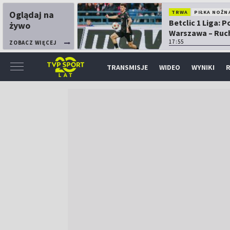
Oglądaj na
TRWA
PIŁKA NOŻN
Betclic 1 Liga: P
żywo
Warszawa – Ruc
Chorzów
17:55
ZOBACZ WIĘCEJ
TRANSMISJE
WIDEO
WYNIKI
R