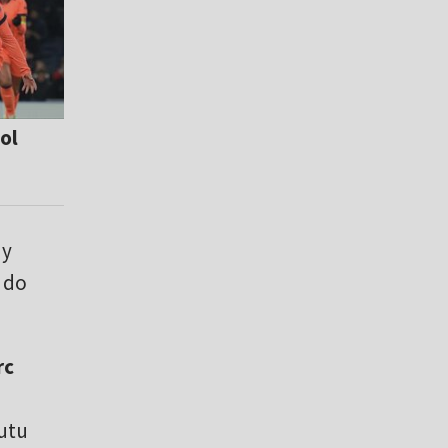
ol
ny
i do
rc
utu