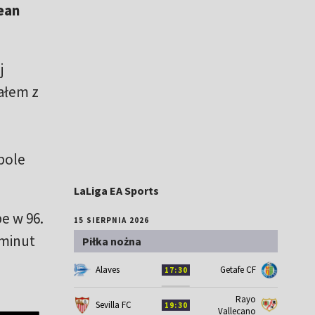
ean
j
ałem z
pole
LaLiga EA Sports
e w 96.
15 SIERPNIA 2026
 minut
Piłka nożna
Alaves
Getafe CF
17:30
Rayo
Sevilla FC
19:30
Vallecano