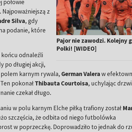
j połowie
. Najpoważniejszą z
dre Silva
, gdy
 na podanie, które
Pajor nie zawodzi. Kolejny g
Polki! [WIDEO]
 końcu odnaleźli
 po długiej akcji,
d polem karnym rywala,
German Valera
w efektow
. Ten pokonał
Thibauta Courtoisa
, uchylając drzw
wnanie czekał długo.
aniu w polu karnym Elche piłką trafiony został
Ma
użo szczęścia, że odbita od niego futbolówka
prost w poprzeczkę. Doprowadziło to jednak do rz