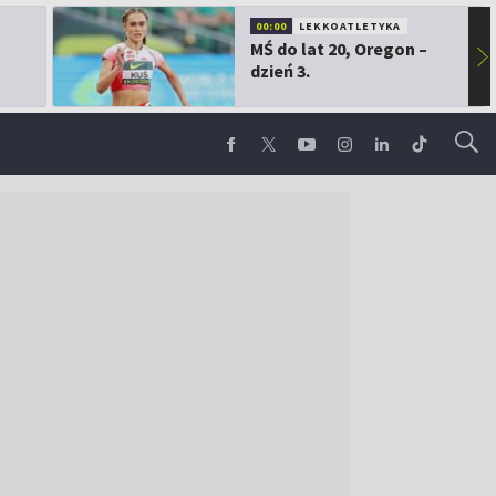
00:00
LEKKOATLETYKA
MŚ do lat 20, Oregon –
▶
dzień 3.