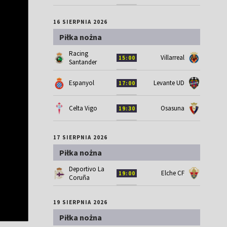
16 SIERPNIA 2026
Piłka nożna
Racing
Villarreal
15:00
Santander
Espanyol
Levante UD
17:00
Celta Vigo
Osasuna
19:30
17 SIERPNIA 2026
Piłka nożna
Deportivo La
Elche CF
19:00
Coruña
19 SIERPNIA 2026
Piłka nożna