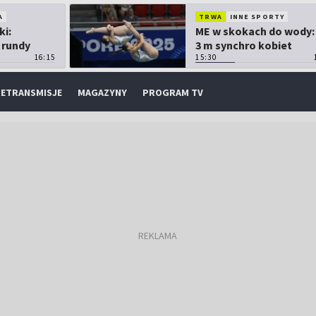
A
TRWA
INNE SPORTY
ki:
ME w skokach do wody:
 rundy
3 m synchro kobiet
16:15
15:30
ETRANSMISJE
MAGAZYNY
PROGRAM TV