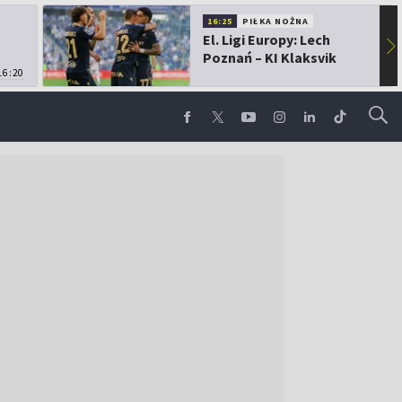
16:25
PIŁKA NOŻNA
El. Ligi Europy: Lech
▶
Poznań – KI Klaksvik
16:20