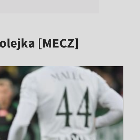
kolejka [MECZ]