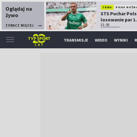
Oglądaj na
TRWA
PIŁKA NOŻN
STS Puchar Pols
żywo
losowanie par 1.
15:30
ZOBACZ WIĘCEJ
TRANSMISJE
WIDEO
WYNIKI
R