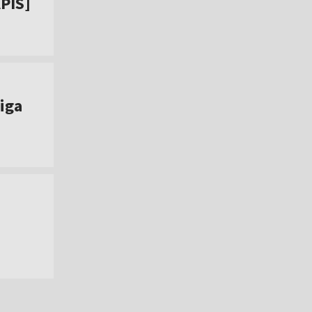
APIS]
iga