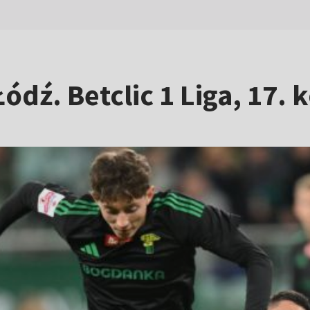
ódź. Betclic 1 Liga, 17. 