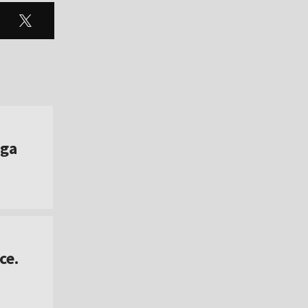
iga
ce.