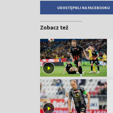
UDOSTĘPNIJ NA FACEBOOKU
Zobacz też