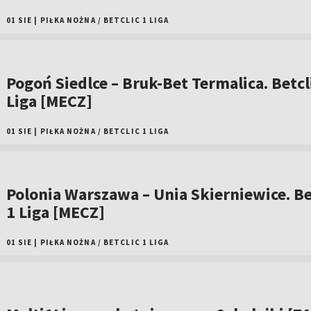
01 SIE
|
PIŁKA NOŻNA
/
BETCLIC 1 LIGA
Pogoń Siedlce – Bruk-Bet Termalica. Betcl
Liga [MECZ]
01 SIE
|
PIŁKA NOŻNA
/
BETCLIC 1 LIGA
Polonia Warszawa – Unia Skierniewice. Be
1 Liga [MECZ]
01 SIE
|
PIŁKA NOŻNA
/
BETCLIC 1 LIGA