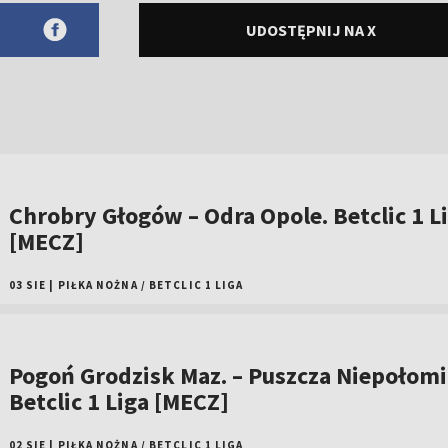
UDOSTĘPNIJ NA X
Chrobry Głogów – Odra Opole. Betclic 1 L
[MECZ]
03 SIE
|
PIŁKA NOŻNA
/
BETCLIC 1 LIGA
Pogoń Grodzisk Maz. – Puszcza Niepołomi
Betclic 1 Liga [MECZ]
02 SIE
|
PIŁKA NOŻNA
/
BETCLIC 1 LIGA