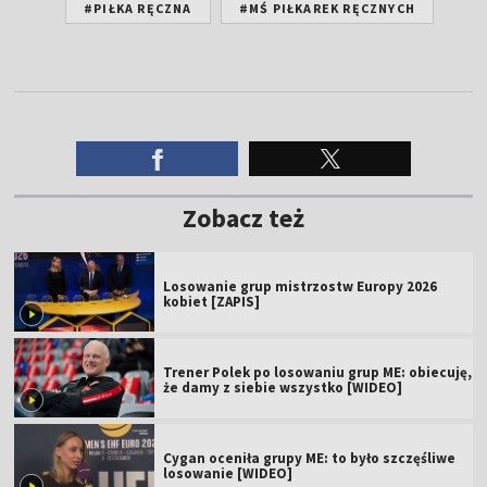
#PIŁKA RĘCZNA
#MŚ PIŁKAREK RĘCZNYCH
Zobacz też
Losowanie grup mistrzostw Europy 2026
kobiet [ZAPIS]
Trener Polek po losowaniu grup ME: obiecuję,
że damy z siebie wszystko [WIDEO]
Cygan oceniła grupy ME: to było szczęśliwe
losowanie [WIDEO]