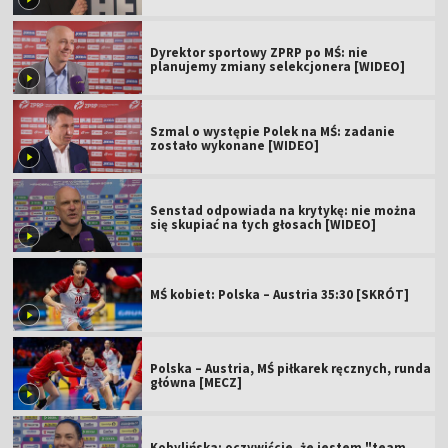
Dyrektor sportowy ZPRP po MŚ: nie
planujemy zmiany selekcjonera [WIDEO]
Szmal o występie Polek na MŚ: zadanie
zostało wykonane [WIDEO]
Senstad odpowiada na krytykę: nie można
się skupiać na tych głosach [WIDEO]
MŚ kobiet: Polska – Austria 35:30 [SKRÓT]
Polska – Austria, MŚ piłkarek ręcznych, runda
główna [MECZ]
Kobylińska: oczywiście, że jestem "team