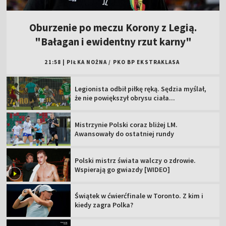
Oburzenie po meczu Korony z Legią.
"Bałagan i ewidentny rzut karny"
21:58
|
PIŁKA NOŻNA
/
PKO BP EKSTRAKLASA
Legionista odbił piłkę ręką. Sędzia myślał,
że nie powiększył obrysu ciała...
Mistrzynie Polski coraz bliżej LM.
Awansowały do ostatniej rundy
Polski mistrz świata walczy o zdrowie.
Wspierają go gwiazdy [WIDEO]
Świątek w ćwierćfinale w Toronto. Z kim i
kiedy zagra Polka?