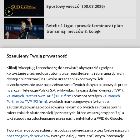
Sportowy wieczór (08.08.2026)
Betclic 1 Liga: sprawdź terminarz i plan
transmisji meczów 3. kolejki
Szanujemy Twoją prywatność
TVP
Kliknij "Akceptuję i przechodzę do serwisu", aby wyrazić zgody na
korzystanie z technologii automatycznego śledzenia i zbierania danych,
Abonament TVP
Regulamin TVP
dostęp do informacji na Twoim urządzeniu końcowym i ich
Polityka prywatności
Sklep TVP
przechowywanie oraz na przetwarzanie Twoich danych osobowych przez
nas, czyli Telewizję Polską S.A. w likwidacji (zwaną dalej również „TVP”),
Biuro Reklamy
Moje zgody
Zaufanych Partnerów z IAB* (1201 firm)
oraz pozostałych
Zaufanych
Partnerów TVP (93 firm)
, w celach marketingowych (w tym do
Oferta Handlowa
Biuro reklamy
zautomatyzowanego dopasowania reklam do Twoich zainteresowań i
mierzenia ich skuteczności) i pozostałych, które wskazujemy poniżej, a
Telegazeta ogłoszenia
Kontakt
także zgody na udostępnianie przez nas identyfikatora PPID do Google.
Emisja w TVP
Twoje dane osobowe zbierane podczas odwiedzania przez Ciebie naszych
Kanały
Rada Programowa
poszczególnych serwisów
zwanych dalej „Portalem”, w tym informacje