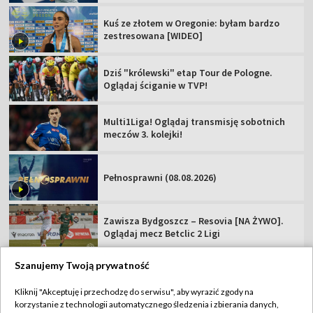
Kuś ze złotem w Oregonie: byłam bardzo
zestresowana [WIDEO]
Dziś "królewski" etap Tour de Pologne.
Oglądaj ściganie w TVP!
Multi1Liga! Oglądaj transmisję sobotnich
meczów 3. kolejki!
Pełnosprawni (08.08.2026)
Zawisza Bydgoszcz – Resovia [NA ŻYWO].
Oglądaj mecz Betclic 2 Ligi
Szanujemy Twoją prywatność
Kliknij "Akceptuję i przechodzę do serwisu", aby wyrazić zgody na
korzystanie z technologii automatycznego śledzenia i zbierania danych,
TVP