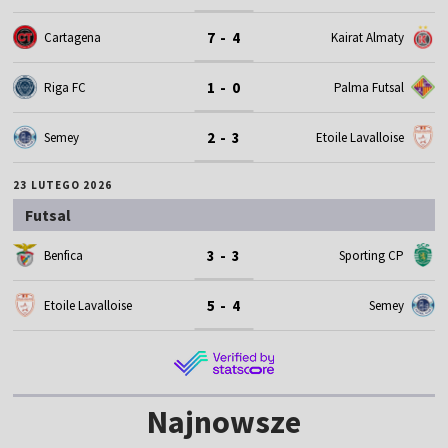
7 - 4
Cartagena
Kairat Almaty
1 - 0
Riga FC
Palma Futsal
2 - 3
Semey
Etoile Lavalloise
23 LUTEGO 2026
Futsal
3 - 3
Benfica
Sporting CP
5 - 4
Etoile Lavalloise
Semey
Najnowsze