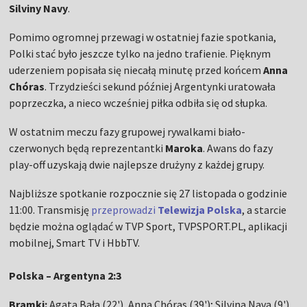
Silviny Navy
.
Pomimo ogromnej przewagi w ostatniej fazie spotkania,
Polki stać było jeszcze tylko na jedno trafienie. Pięknym
uderzeniem popisała się niecałą minutę przed końcem
Anna
Chóras
. Trzydzieści sekund później Argentynki uratowała
poprzeczka, a nieco wcześniej piłka odbiła się od słupka.
W ostatnim meczu fazy grupowej rywalkami biało-
czerwonych będą reprezentantki
Maroka
. Awans do fazy
play-off uzyskają dwie najlepsze drużyny z każdej grupy.
Najbliższe spotkanie rozpocznie się 27 listopada o godzinie
11:00. Transmisję
przeprowadzi
Telewizja Polska
, a starcie
będzie można oglądać w TVP Sport, TVPSPORT.PL, aplikacji
mobilnej, Smart TV i HbbTV.
Polska – Argentyna 2:3
Bramki:
Agata Bała (22'), Anna Chóras (39'); Silvina Nava (9'),