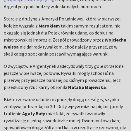
Argentyną podchodziły w doskonałych humorach.
Starcie z drużyną z Ameryki Południowej, która w pierwszej
kolejce wygrała z
Marokiem
takim samym rezultatem, nie
okazało się jednak dla Polek równie udane, co debiut na
mistrzowskiej imprezie. Zespół prowadzony przez
Wojciecha
Weissa
nie dał rady rywalkom, choć należy przyznać, że w
skali całego spotkania postawił wymagające warunki.
O zwycięstwie Argentynek zadecydowały trzy gole strzelone
jeszcze w pierwszej połowie. Rywalki mogły schodzić na
przerwę przy jeszcze bardziej pokaźnym prowadzeniu, lecz
przedłużony rzut karny obroniła
Natalia Majewska
.
Biało-czerwone udanie rozpoczęły drugą część gry, szybko
zdobywając bramkę na 3:1. Duży wpływ miał na pięknej urody
trafienie
Agaty Bały
miał fakt, że rywalki wznowiły
rywalizację o jedną zawodniczkę mniej. Dwuminutową karę
spowodowała druga żółta kartka, a w rezultacie czerwona, dla