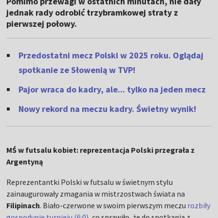
Pomimo przewagi w ostatnich minutach, nie dały
jednak rady odrobić trzybramkowej straty z
pierwszej połowy.
Przedostatni mecz Polski w 2025 roku. Oglądaj
spotkanie ze Słowenią w TVP!
Pajor wraca do kadry, ale... tylko na jeden mecz
Nowy rekord na meczu kadry. Świetny wynik!
MŚ w futsalu kobiet: reprezentacja Polski przegrała z
Argentyną
Reprezentantki Polski w futsalu w świetnym stylu
zainaugurowały zmagania w mistrzostwach świata na
Filipinach
. Biało-czerwone w swoim pierwszym meczu
rozbiły
gospodynie turnieju (6:0)
, co sprawiło, że do spotkania z