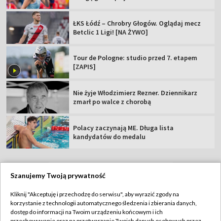
ŁKS Łódź – Chrobry Głogów. Oglądaj mecz
Betclic 1 Ligi! [NA ŻYWO]
Tour de Pologne: studio przed 7. etapem
[ZAPIS]
Nie żyje Włodzimierz Rezner. Dziennikarz
zmarł po walce z chorobą
Polacy zaczynają ME. Długa lista
kandydatów do medalu
Szanujemy Twoją prywatność
TVP
Kliknij "Akceptuję i przechodzę do serwisu", aby wyrazić zgody na
korzystanie z technologii automatycznego śledzenia i zbierania danych,
Abonament TVP
Regulamin TVP
dostęp do informacji na Twoim urządzeniu końcowym i ich
Polityka prywatności
Sklep TVP
przechowywanie oraz na przetwarzanie Twoich danych osobowych przez