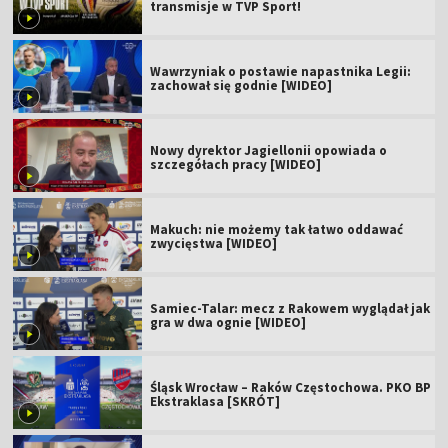
transmisje w TVP Sport!
Wawrzyniak o postawie napastnika Legii:
zachował się godnie [WIDEO]
Nowy dyrektor Jagiellonii opowiada o
szczegółach pracy [WIDEO]
Makuch: nie możemy tak łatwo oddawać
zwycięstwa [WIDEO]
Samiec-Talar: mecz z Rakowem wyglądał jak
gra w dwa ognie [WIDEO]
Śląsk Wrocław – Raków Częstochowa. PKO BP
Ekstraklasa [SKRÓT]