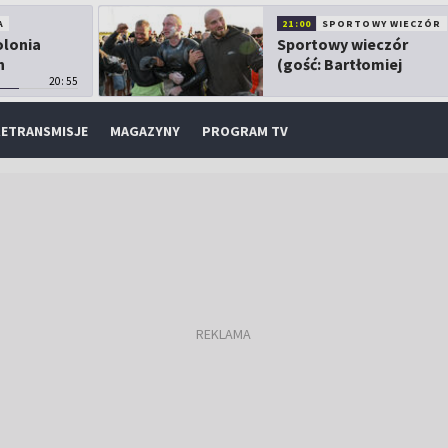
A
21:00
SPORTOWY WIECZÓR
olonia
Sportowy wieczór
h
(gość: Bartłomiej
20:55
Kubkowski)
ETRANSMISJE
MAGAZYNY
PROGRAM TV