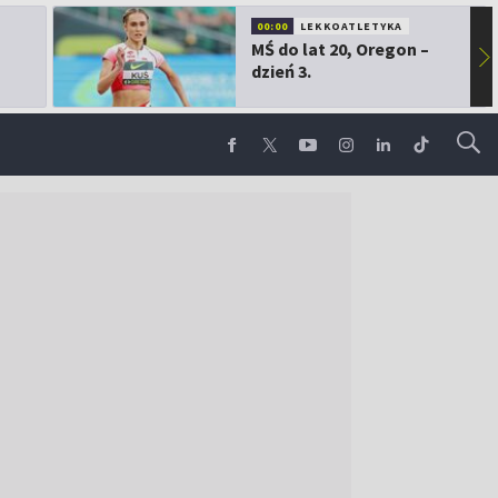
00:00
LEKKOATLETYKA
MŚ do lat 20, Oregon –
▶
dzień 3.