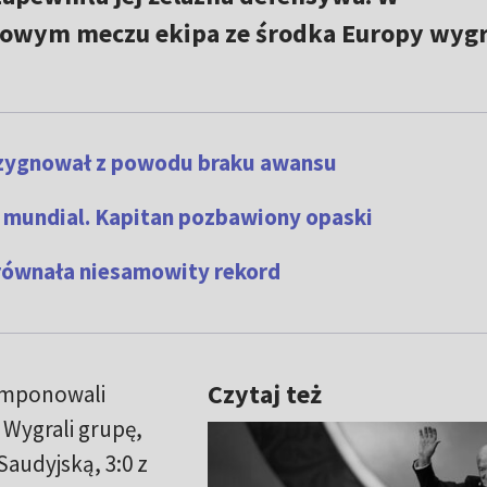
łowym meczu ekipa ze środka Europy wygr
rezygnował z powodu braku awansu
o mundial. Kapitan pozbawiony opaski
yrównała niesamowity rekord
Czytaj też
 imponowali
 Wygrali grupę,
Saudyjską, 3:0 z