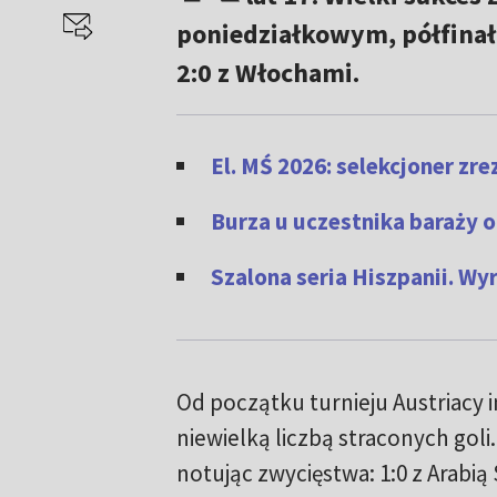
poniedziałkowym, półfina
2:0 z Włochami.
El. MŚ 2026: selekcjoner z
Burza u uczestnika baraży 
Szalona seria Hiszpanii. W
Od początku turnieju Austriacy
niewielką liczbą straconych goli.
notując zwycięstwa: 1:0 z Arabią 