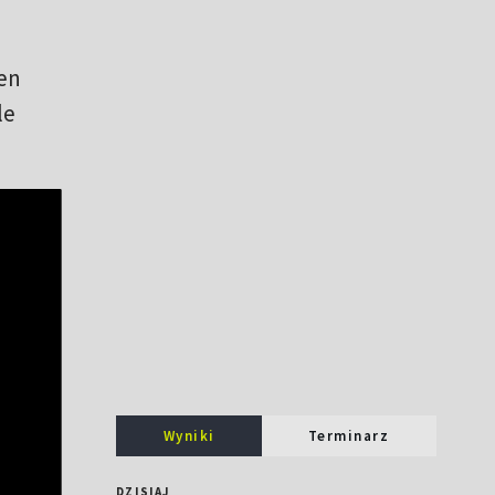
ten
le
Wyniki
Terminarz
DZISIAJ