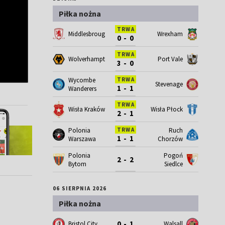
Piłka nożna
TRWA
Middlesbrough
Wrexham
0 - 0
TRWA
Wolverhampton
Port Vale
3 - 0
Wycombe
TRWA
Stevenage
1 - 1
Wanderers
TRWA
Wisła Kraków
Wisła Płock
2 - 1
Polonia
Ruch
TRWA
1 - 1
Warszawa
Chorzów
Polonia
Pogoń
2 - 2
Bytom
Siedlce
06 SIERPNIA 2026
Piłka nożna
0 - 1
Bristol City
Walsall