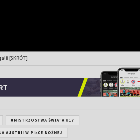
galii [SKRÓT]
RT
#MISTRZOSTWA ŚWIATA U17
A AUSTRII W PIŁCE NOŻNEJ