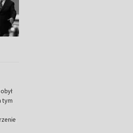
obył
a tym
rzenie