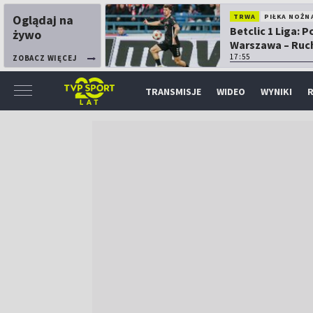
Oglądaj na
TRWA
PIŁKA NOŻN
Betclic 1 Liga: P
żywo
Warszawa – Ruc
Chorzów
17:55
ZOBACZ WIĘCEJ
TRANSMISJE
WIDEO
WYNIKI
R