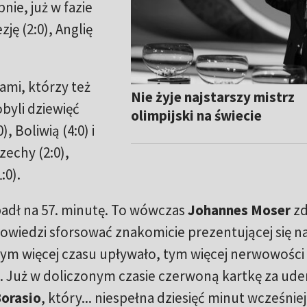
nie, już w fazie
ę (2:0), Anglię
hami, którzy też
Nie żyje najstarszy mistrz
byli dziewięć
olimpijski na świecie
 Boliwią (4:0) i
zechy (2:0),
:0).
dł na 57. minutę. To wówczas
Johannes Moser
zd
dpowiedzi sforsować znakomicie prezentującej się n
 czym więcej czasu upływało, tym więcej nerwowości
h. Już w doliczonym czasie czerwoną kartkę za ude
Borasio
, który... niespełna dziesięć minut wcześniej