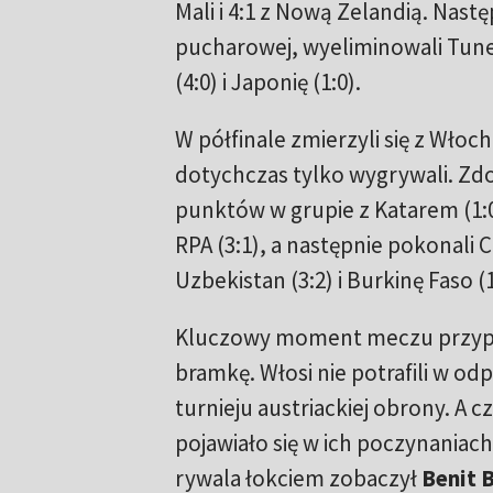
Mali i 4:1 z Nową Zelandią. Następ
pucharowej, wyeliminowali Tunezj
(4:0) i Japonię (1:0).
W półfinale zmierzyli się z Włoc
dotychczas tylko wygrywali. Zdo
punktów w grupie z Katarem (1:0),
RPA (3:1), a następnie pokonali C
Uzbekistan (3:2) i Burkinę Faso (1
Kluczowy moment meczu przypa
bramkę. Włosi nie potrafili w o
turnieju austriackiej obrony. A
pojawiało się w ich poczynaniac
rywala łokciem zobaczył
Benit 