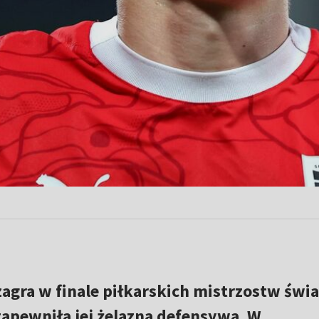
zagra w finale piłkarskich mistrzostw świ
 zapewniła jej żelazna defensywa. W