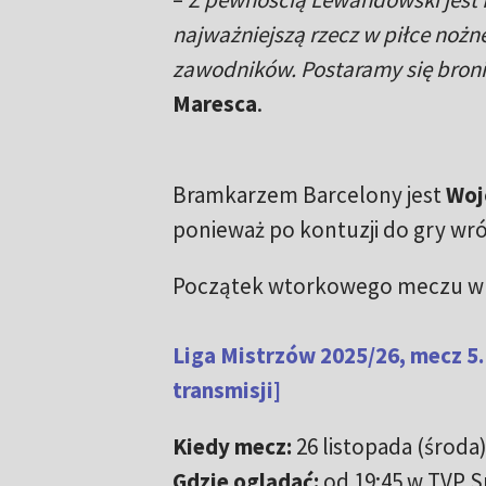
najważniejszą rzecz w piłce nożnej
zawodników. Postaramy się bronić
Maresca
.
Bramkarzem Barcelony jest
Woj
ponieważ po kontuzji do gry wró
Początek wtorkowego meczu w L
Liga Mistrzów 2025/26, mecz 5.
transmisji]
Kiedy mecz:
26 listopada (środa)
Gdzie oglądać:
od 19:45 w TVP S