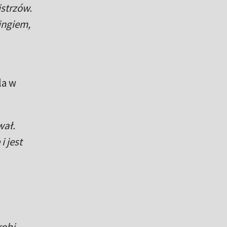
strzów.
ingiem,
la w
wał.
i jest
robi