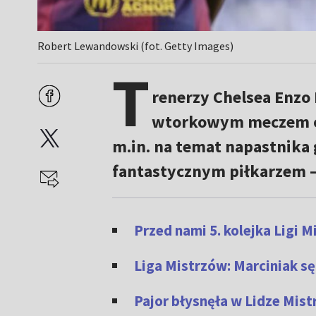
Robert Lewandowski (fot. Getty Images)
T
renerzy Chelsea Enzo 
wtorkowym meczem 
m.in. na temat napastnika
fantastycznym piłkarzem –
Przed nami 5. kolejka Ligi 
Liga Mistrzów: Marciniak s
Pajor błysnęła w Lidze Mist