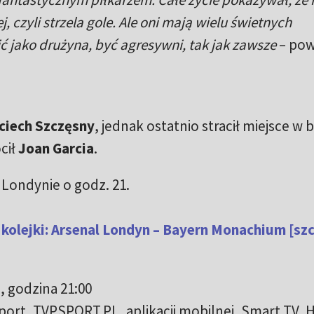
, czyli strzela gole. Ale oni mają wielu świetnych
 jako drużyna, być agresywni, tak jak zawsze
– pow
ciech Szczęsny
, jednak ostatnio stracił miejsce w
cił
Joan Garcia
.
ondynie o godz. 21.
 kolejki: Arsenal Londyn – Bayern Monachium [sz
, godzina 21:00
port, TVPSPORT.PL, aplikacji mobilnej, Smart TV,