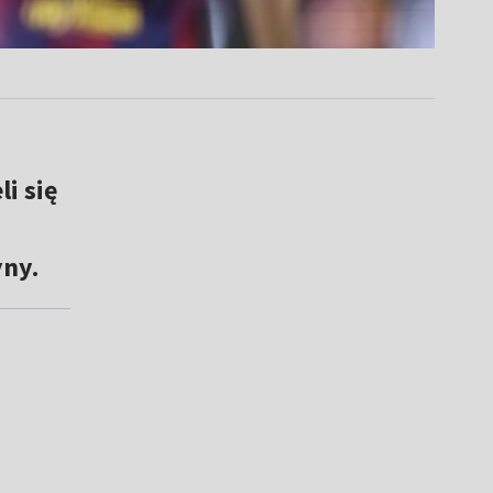
i się
yny.