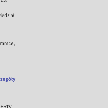
iedział
 bramce,
czegóły
 HbbTV