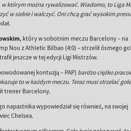
, w którym można rywalizować. Wiadomo, to Liga Mi
zyć w siebie i walczyć. Oni chcą grać wysokim press
dał.
owskim
, który w sobotnim meczu Barcelony – na
Nou z Athletic Bilbao (4:0) – strzelił ósmego go
rafił jeszcze w tej edycji Ligi Mistrzów.
powodowanej kontuzją – PAP)
bardzo ciężko praco
okazuje to w każdym meczu. Teraz musi strzelać gole 
ił trener Barcelony.
go napastnika wypowiedział się również, na swojej
wiec Chelsea.
antastycznym piłkarzem. Całe życie pokazywał, że 