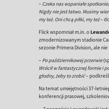
–
Czeka nas wspaniałe spotkanie
Nigdy nie jest łatwo. Musimy wier
my też. Oni chcą piłki, my też
– do
Flick wspomniał m.in. o
Lewand
zmodernizowanym stadionie Camp 
sezonie Primera Division, ale nie t
–
Po październikowej przerwie
(s
Wrócił w fantastycznej formie i p
głodny, żeby to zrobić
– podkreśl
Na temat umiejętności 37-letnie
konferencji prasowej, szkolenio
–
Z pewnością Lewandowski jest f