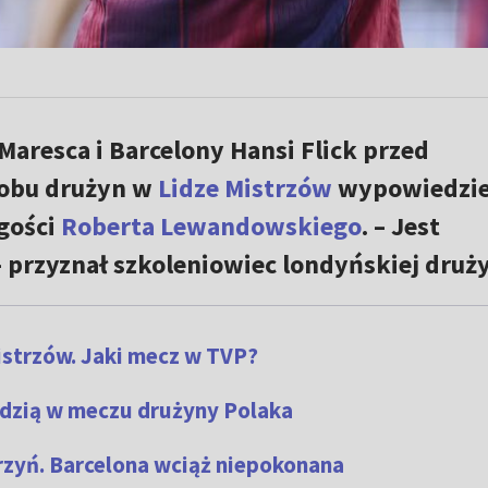
Maresca i Barcelony Hansi Flick przed
obu drużyn w
Lidze Mistrzów
wypowiedziel
 gości
Roberta Lewandowskiego
. – Jest
 przyznał szkoleniowiec londyńskiej druż
Mistrzów. Jaki mecz w TVP?
ędzią w meczu drużyny Polaka
rzyń. Barcelona wciąż niepokonana