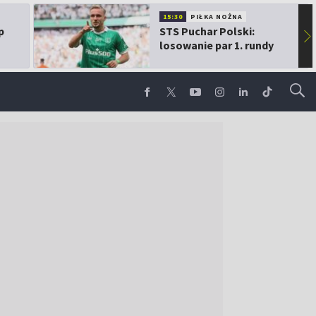
15:30
PIŁKA NOŻNA
p
STS Puchar Polski:
▶
losowanie par 1. rundy