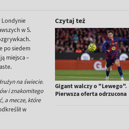
Czytaj też
w Londynie
awszych w 5.
rozgrywkach.
ie po siedem
ją miejsca –
aste.
drużyn na świecie.
Gigant walczy o "Lewego".
ów i znakomitego
Pierwsza oferta odrzucona
ć, a mecze, które
odkreślił w