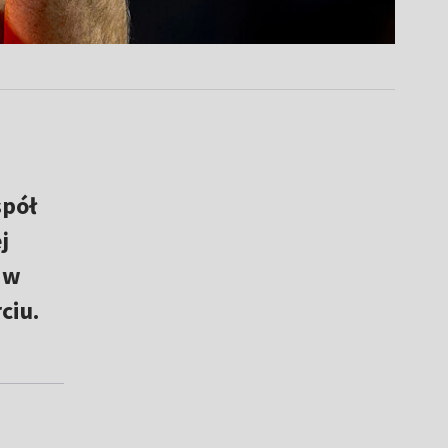
spół
j
 w
ciu.