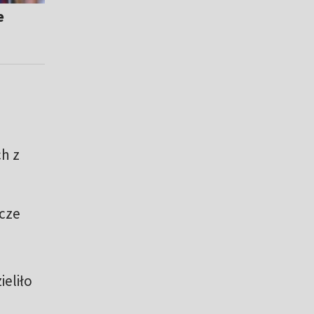
e
h z
zcze
eliło