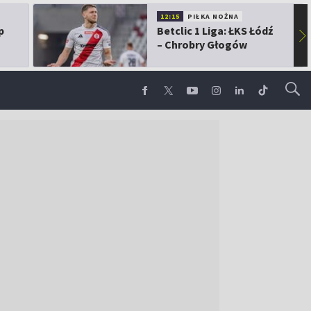
12:15
PIŁKA NOŻNA
p
Betclic 1 Liga: ŁKS Łódź
▶
– Chrobry Głogów