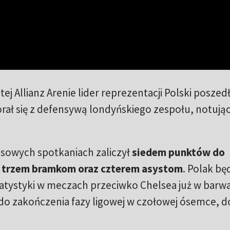
 Allianz Arenie lider reprezentacji Polski poszedł
rał się z defensywą londyńskiego zespołu, notują
owych spotkaniach zaliczył
siedem punktów do
ki trzem bramkom oraz czterem asystom
. Polak bę
atystyki w meczach przeciwko Chelsea już w barw
do zakończenia fazy ligowej w czołowej ósemce, d