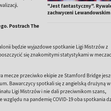
alizacji.
"Jest fantastyczny". Rywal
zachwyceni Lewandowskim
go. Postrach The
nii będzie wyjazdowe spotkanie Ligi Mistrzów z
poszczycić się znakomitymi statystykami w meczac
wa mecze przeciwko ekipie ze Stamford Bridge jes
m. Bawarczycy spotkali się z angielską drużyną w
inału Ligi Mistrzów i nie dali przeciwnikom szans,
Ze względu na pandemię COVID-19 oba spotkania dzi