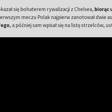
zał się bohaterem rywalizacji z Chelsea,
biorąc 
pierwszym meczu Polak najpierw zanotował dwie as
'ego
, a później sam wpisał się na listę strzelców, us