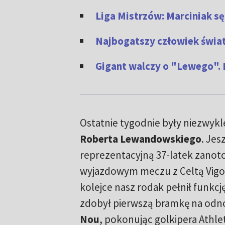
Liga Mistrzów: Marciniak s
Najbogatszy człowiek świat
Gigant walczy o "Lewego". 
Ostatnie tygodnie były niezwykl
Roberta Lewandowskiego
. Jes
reprezentacyjną 37-latek zanoto
wyjazdowym meczu z Celtą Vigo.
kolejce nasz rodak pełnił funkcj
zdobył pierwszą bramkę na od
Nou
, pokonując golkipera Athlet