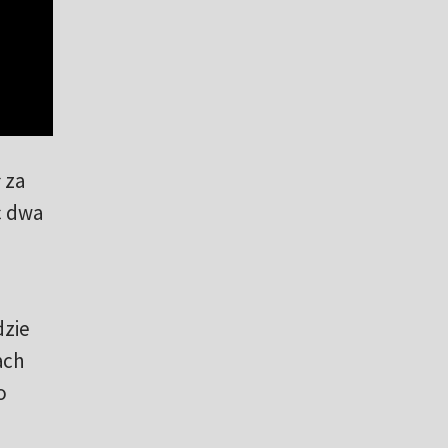
 za
c dwa
dzie
ach
o