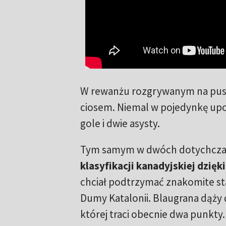
W rewanżu rozgrywanym na pustej
ciosem. Niemal w pojedynkę upo
gole i dwie asysty.
Tym samym w dwóch dotychczas
klasyfikacji kanadyjskiej dzię
chciał podtrzymać znakomite st
Dumy Katalonii. Blaugrana dąży 
której traci obecnie dwa punkty.