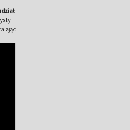
udział
ysty
talając