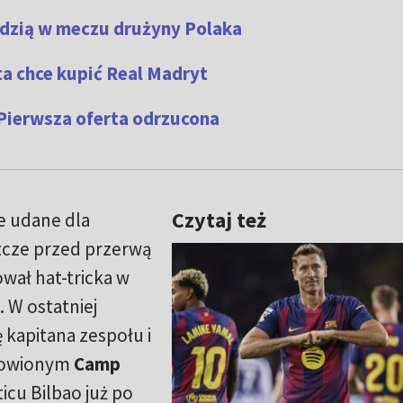
ędzią w meczu drużyny Polaka
a chce kupić Real Madryt
Pierwsza oferta odrzucona
Czytaj też
e udane dla
zcze przed przerwą
wał hat-tricka w
 W ostatniej
ę kapitana zespołu i
nowionym
Camp
icu Bilbao już po