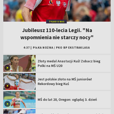
TYLKO U NAS
Jubileusz 110-lecia Legii. "Na
wspomnienia nie starczy nocy"
4:37
|
PIŁKA NOŻNA
/
PKO BP EKSTRAKLASA
Złoty medal Anastazji Kuś! Zobacz bieg
Polki na MŚ U20
Jest polskie złoto na MŚ juniorów!
Rekordowy bieg Kuś
MŚ do lat 20, Oregon: oglądaj 3. dzień