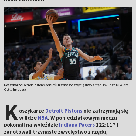
Koszykarze Detroit Pistons odnieśli trzynaste zwycięstwo z rzędu w lidze NBA (fot.
Getty Images)
K
oszykarze
Detroit Pistons
nie zatrzymują się
w lidze
NBA
. W poniedziałkowym meczu
pokonali na wyjeździe
Indiana Pacers
122:117 i
zanotowali trzynaste zwycięstwo z rzędu,