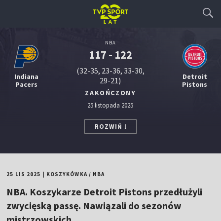
NBA
117 - 122
(32-35, 23-36, 33-30,
Indiana
Detroit
29-21)
Pacers
Pistons
ZAKOŃCZONY
25 listopada 2025
ROZWIŃ
25 LIS 2025
|
KOSZYKÓWKA
/
NBA
NBA. Koszykarze Detroit Pistons przedłużyli
zwycięską passę. Nawiązali do sezonów
mistrzowskich