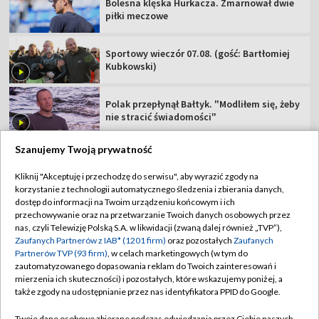
Bolesna klęska Hurkacza. Zmarnował dwie
piłki meczowe
Sportowy wieczór 07.08. (gość: Bartłomiej
Kubkowski)
Polak przepłynął Bałtyk. "Modliłem się, żeby
nie stracić świadomości"
Szanujemy Twoją prywatność
Kliknij "Akceptuję i przechodzę do serwisu", aby wyrazić zgody na
korzystanie z technologii automatycznego śledzenia i zbierania danych,
TVP
dostęp do informacji na Twoim urządzeniu końcowym i ich
Abonament TVP
Regulamin TVP
przechowywanie oraz na przetwarzanie Twoich danych osobowych przez
nas, czyli Telewizję Polską S.A. w likwidacji (zwaną dalej również „TVP”),
Polityka prywatności
Sklep TVP
Zaufanych Partnerów z IAB* (1201 firm)
oraz pozostałych
Zaufanych
Partnerów TVP (93 firm)
, w celach marketingowych (w tym do
Biuro Reklamy
Moje zgody
zautomatyzowanego dopasowania reklam do Twoich zainteresowań i
mierzenia ich skuteczności) i pozostałych, które wskazujemy poniżej, a
Oferta Handlowa
Biuro reklamy
także zgody na udostępnianie przez nas identyfikatora PPID do Google.
Telegazeta ogłoszenia
Kontakt
Twoje dane osobowe zbierane podczas odwiedzania przez Ciebie naszych