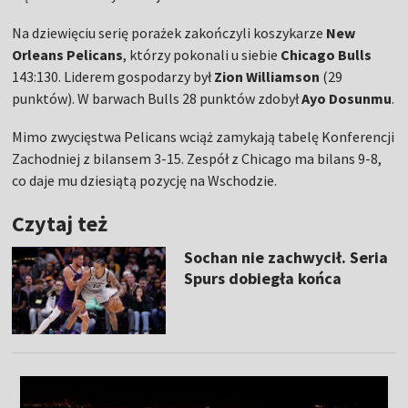
Na dziewięciu serię porażek zakończyli koszykarze
New
Orleans Pelicans
, którzy pokonali u siebie
Chicago Bulls
143:130. Liderem gospodarzy był
Zion Williamson
(29
punktów). W barwach Bulls 28 punktów zdobył
Ayo Dosunmu
.
Mimo zwycięstwa Pelicans wciąż zamykają tabelę Konferencji
Zachodniej z bilansem 3-15. Zespół z Chicago ma bilans 9-8,
co daje mu dziesiątą pozycję na Wschodzie.
Czytaj też
Sochan nie zachwycił. Seria
Spurs dobiegła końca