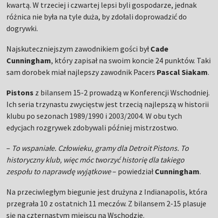
kwartą. W trzeciej i czwartej lepsi byli gospodarze, jednak
różnica nie była na tyle duża, by zdołali doprowadzić do
dogrywki.
Najskuteczniejszym zawodnikiem gości był
Cade
Cunningham
, który zapisał na swoim koncie 24 punktów. Taki
sam dorobek miał najlepszy zawodnik Pacers
Pascal Siakam
.
Pistons
z bilansem 15-2 prowadzą w Konferencji Wschodniej.
Ich seria trzynastu zwycięstw jest trzecią najlepszą w historii
klubu po sezonach 1989/1990 i 2003/2004. W obu tych
edycjach rozgrywek zdobywali później mistrzostwo.
–
To wspaniałe. Człowieku, gramy dla Detroit Pistons. To
historyczny klub, więc móc tworzyć historię dla takiego
zespołu to naprawdę wyjątkowe
– powiedział
Cunningham
.
Na przeciwległym biegunie jest drużyna z Indianapolis, która
przegrała 10 z ostatnich 11 meczów. Z bilansem 2-15 plasuje
się na czternastym miejscu na Wschodzie.