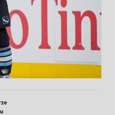
rze
 u