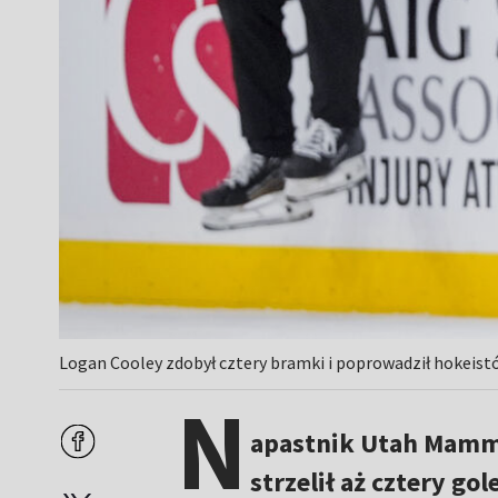
Logan Cooley zdobył cztery bramki i poprowadził hokeis
N
apastnik Utah Mammo
strzelił aż cztery g