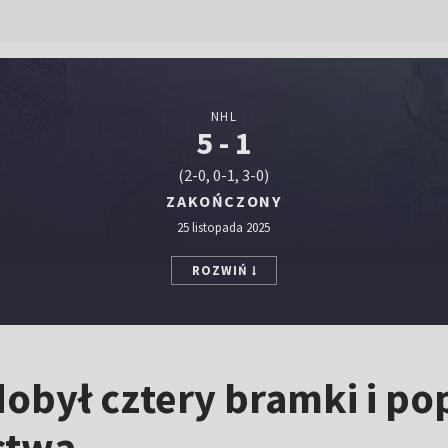
NHL
5 - 1
(2-0, 0-1, 3-0)
ZAKOŃCZONY
25 listopada 2025
ROZWIŃ
obył cztery bramki i po
stwa