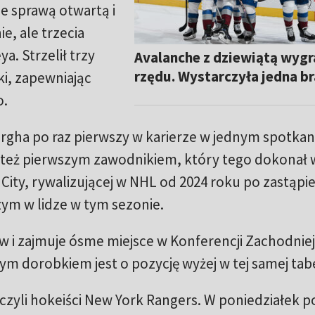
ze sprawą otwartą i
e, ale trzecia
a. Strzelił trzy
Avalanche z dziewiątą wygr
rzędu. Wystarczyła jedna b
i, zapewniając
o.
rgha po raz pierwszy w karierze w jednym spotkan
t też pierwszym zawodnikiem, który tego dokonał 
ke City, rywalizującej w NHL od 2024 roku po zastąpi
zym w lidze w tym sezonie.
 zajmuje ósme miejsce w Konferencji Zachodniej
m dorobkiem jest o pozycję wyżej w tej samej tabe
czyli hokeiści New York Rangers. W poniedziałek p