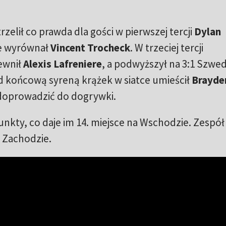
elił co prawda dla gości w pierwszej tercji
Dylan
ie wyrównał
Vincent Trocheck
. W trzeciej tercji
ewnił
Alexis Lafreniere
, a podwyższył na 3:1 Szwe
ed końcową syreną krążek w siatce umieścił
Brayde
ż doprowadzić do dogrywki.
unkty, co daje im 14. miejsce na Wschodzie. Zespół 
a Zachodzie.