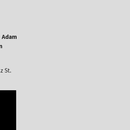
d
Adam
n
z St.