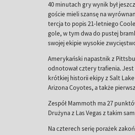
40 minutach gry wynik był jeszc
goście mieli szansę na wyrównani
tercja to popis 21-letniego Cooley
gole, w tym dwa do pustej bramk
swojej ekipie wysokie zwycięstw
Amerykański napastnik z Pittsbu
odnotował cztery trafienia. Jes
krótkiej historii ekipy z Salt La
Arizona Coyotes, a także pierws
Zespół Mammoth ma 27 punktów i
Drużyna z Las Vegas z takim samy
Na czterech serię porażek zakoń