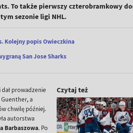
ghts. To także pierwszy czterobramkowy d
tym sezonie ligi NHL.
. Kolejny popis Owieczkina
 wygraną San Jose Sharks
Czytaj też
 i dał prowadzenie
 Guenther, a
ców chwilę później.
yła autorstwa
a Barbaszowa
. Po