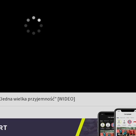
i. "Jedna wielka przyjemność" [WIDEO]
RT