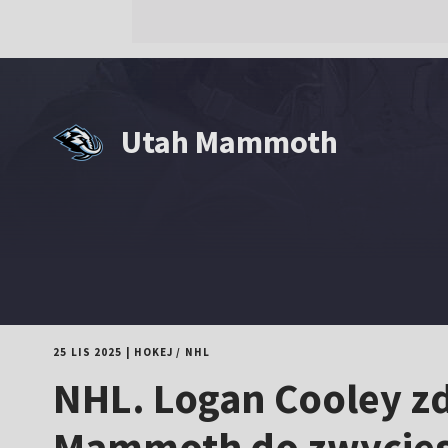
Utah Mammoth
25 LIS 2025
|
HOKEJ
/
NHL
NHL. Logan Cooley zd
Mammoth do zwycię