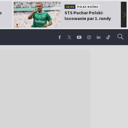
15:30
PIŁKA NOŻNA
p
STS Puchar Polski:
▶
losowanie par 1. rundy