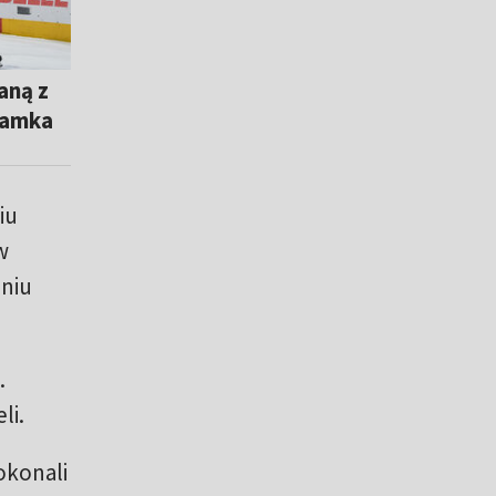
aną z
ramka
iu
w
eniu
.
li.
okonali