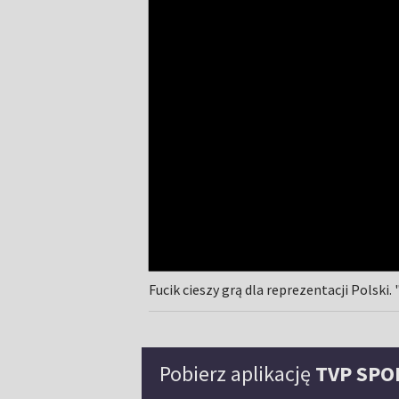
Fucik cieszy grą dla reprezentacji Polsk
Pobierz aplikację
TVP SPO