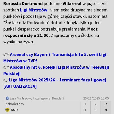
Borussia Dortmund
podejmie
Villarreal
w piątej serii
spotkań
Ligi Mistrzów
. Niemiecka drużyna ma siedem
punktów i pozostaje w górnej części stawki, natomiast
"Żółta Łódź Podwodna" dotąd zdobyła tylko jeden
punkt i desperacko potrzebuje przełamania.
Mecz
rozpocznie się o 21:00.
Zapraszamy do śledzenia
wyniku na żywo.
👉
Arsenal czy Bayern? Transmisja hitu 5. serii Ligi
Mistrzów w TVP!
👉
Absolutny hit 6. kolejki Ligi Mistrzów w Telewizji
Polskiej!
👉
Liga Mistrzów 2025/26 – terminarz fazy ligowej
[AKTUALIZACJA]
Liga Mistrzów
, Faza ligowa, Runda 5
25/11/2025 20:00
Zakończony
1
2
R
BOR
1
3
4