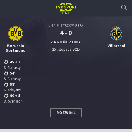
LIGA MISTRZÓW UEFA
4 - 0
ZAKOŃCZONY
Borussia
Villarreal
25 listopada 2025
Dortmund
45
+ 2'
S. Guirassy
54'
S. Guirassy
58'
K. Adeyemi
90
+ 5'
D. Svensson
ROZWIŃ