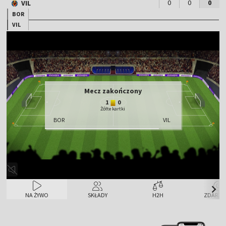
0
0
0
VIL
BOR
VIL
Mecz zakończony
1
0
Żółte kartki
BOR
VIL
NA ŻYWO
SKŁADY
H2H
ZDARZE