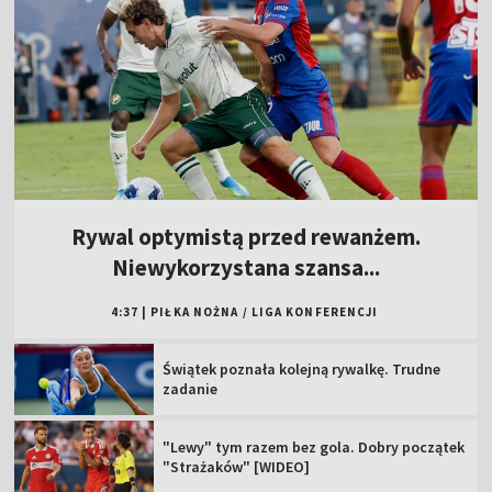
Rywal optymistą przed rewanżem.
Niewykorzystana szansa...
4:37
|
PIŁKA NOŻNA
/
LIGA KONFERENCJI
Świątek poznała kolejną rywalkę. Trudne
zadanie
"Lewy" tym razem bez gola. Dobry początek
"Strażaków" [WIDEO]