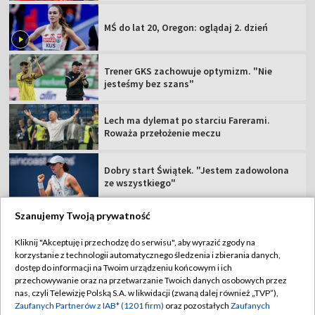
MŚ do lat 20, Oregon: oglądaj 2. dzień
Trener GKS zachowuje optymizm. "Nie
jesteśmy bez szans"
Lech ma dylemat po starciu Farerami.
Roważa przełożenie meczu
Dobry start Świątek. "Jestem zadowolona
ze wszystkiego"
Szanujemy Twoją prywatność
Kliknij "Akceptuję i przechodzę do serwisu", aby wyrazić zgody na
korzystanie z technologii automatycznego śledzenia i zbierania danych,
TVP
dostęp do informacji na Twoim urządzeniu końcowym i ich
Abonament TVP
Regulamin TVP
przechowywanie oraz na przetwarzanie Twoich danych osobowych przez
nas, czyli Telewizję Polską S.A. w likwidacji (zwaną dalej również „TVP”),
Polityka prywatności
Sklep TVP
Zaufanych Partnerów z IAB* (1201 firm)
oraz pozostałych
Zaufanych