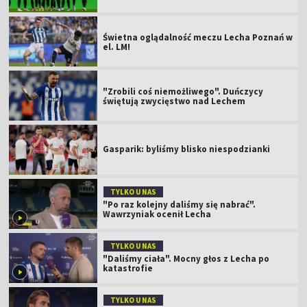
Świetna oglądalność meczu Lecha Poznań w
el. LM!
"Zrobili coś niemożliwego". Duńczycy
świętują zwycięstwo nad Lechem
Gasparik: byliśmy blisko niespodzianki
TYLKO U NAS
"Po raz kolejny daliśmy się nabrać".
Wawrzyniak ocenił Lecha
TYLKO U NAS
"Daliśmy ciała". Mocny głos z Lecha po
katastrofie
TYLKO U NAS