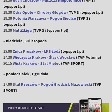
19:30
Ruch Chorzów – Puszcza Niepołomice
(TVP 3 i
tvpsport.pl)
19:30
Odra Opole – Chrobry Głogów
(TVP 3 i tvpsport.pl)
19:30
Polonia Warszawa – Pogoń Siedlce
(TVP 3 i
tvpsport.pl)
19:30
Multi1Liga
(TVP 3 i tvpsport.pl)
– niedziela, 30 listopada
12:00
Znicz Pruszków - ŁKS Łódź
(tvpsport.pl)
14:30
Wieczysta Kraków - Śląsk Wrocław
(TVP Polonia)
20:15
Wisła Kraków - Stal Mielec
(TVP SPORT)
– poniedziałek, 1 grudnia
17:00
Stal Rzeszów – Pogoń Grodzisk Mazowiecki
(
TVP
SPORT
)
Pobierz aplikację
TVP SPORT