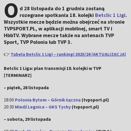
O
d 28 listopada do 1 grudnia zostaną
rozegrane spotkania 18. kolejki
Betclic 1 Ligi
.
Wszystkie mecze będzie można obejrzeć na stronie
TVPSPORT.PL, w aplikacji mobilnej, smart TV i
HbbTV. Wybrane mecze także na antenach TVP
Sport, TVP Polonia lub TVP 3.
👉
Tabela Betclic 1 Ligi – rankingi 2025/26 [AKTUALIZACJA]
Betclic 1 Liga: plan transmisji 18. kolejki w TVP
[TERMINARZ]
– piątek, 28 listopada
18:00
Polonia Bytom – Górnik Łęczna
(tvpsport.pl)
20:30
Miedź Legnica – GKS Tychy
(tvpsport.pl)
– sobota, 29 listopada