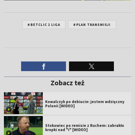
#BETCLIC 1 LIGA
#PLAN TRANSMISJI
Zobacz też
Kowalczyk po debiucie: jestem wdzięczny
Polonii [WIDEO]
Stokowiec po remisie z Ruchem: zabrakło
kropki nad "i" [WIDEO]