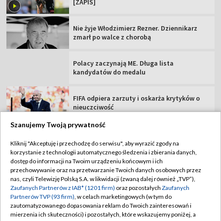
FIFA odpiera zarzuty i oskarża krytyków o
nieuczciwość
Niezbędnik 3. kolejki PKO BP Ekstraklasy.
Sprawdź szczegóły
De Paul pamiętał o Messim. Wyjątkowa
dedykacja po golu
Szanujemy Twoją prywatność
TVP
Kliknij "Akceptuję i przechodzę do serwisu", aby wyrazić zgody na
korzystanie z technologii automatycznego śledzenia i zbierania danych,
Abonament TVP
Regulamin TVP
dostęp do informacji na Twoim urządzeniu końcowym i ich
Polityka prywatności
Sklep TVP
przechowywanie oraz na przetwarzanie Twoich danych osobowych przez
nas, czyli Telewizję Polską S.A. w likwidacji (zwaną dalej również „TVP”),
Biuro Reklamy
Moje zgody
Zaufanych Partnerów z IAB* (1201 firm)
oraz pozostałych
Zaufanych
Partnerów TVP (93 firm)
, w celach marketingowych (w tym do
Oferta Handlowa
Biuro reklamy
zautomatyzowanego dopasowania reklam do Twoich zainteresowań i
mierzenia ich skuteczności) i pozostałych, które wskazujemy poniżej, a
Telegazeta ogłoszenia
Kontakt