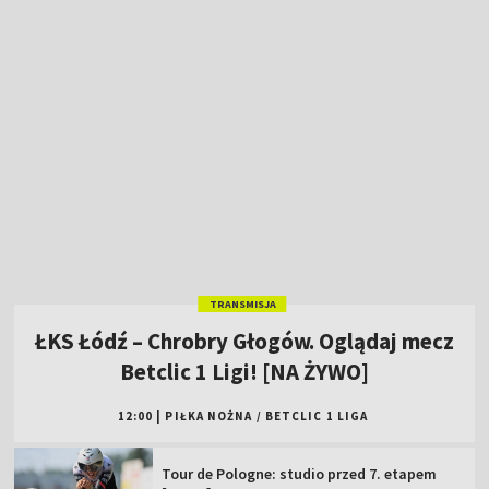
TRANSMISJA
ŁKS Łódź – Chrobry Głogów. Oglądaj mecz
Betclic 1 Ligi! [NA ŻYWO]
12:00
|
PIŁKA NOŻNA
/
BETCLIC 1 LIGA
Tour de Pologne: studio przed 7. etapem
[ZAPIS]
Nie żyje Włodzimierz Rezner. Dziennikarz
zmarł po walce z chorobą
Polacy zaczynają ME. Długa lista
kandydatów do medalu