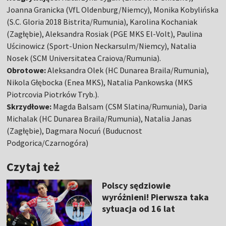
Joanna Granicka (VfL Oldenburg/Niemcy), Monika Kobylińska
(S.C. Gloria 2018 Bistrita/Rumunia), Karolina Kochaniak
(Zagłębie), Aleksandra Rosiak (PGE MKS El-Volt), Paulina
Uścinowicz (Sport-Union Neckarsulm/Niemcy), Natalia
Nosek (SCM Universitatea Craiova/Rumunia).
Obrotowe:
Aleksandra Olek (HC Dunarea Braila/Rumunia),
Nikola Głębocka (Enea MKS), Natalia Pankowska (MKS
Piotrcovia Piotrków Tryb.).
Skrzydłowe:
Magda Balsam (CSM Slatina/Rumunia), Daria
Michalak (HC Dunarea Braila/Rumunia), Natalia Janas
(Zagłębie), Dagmara Nocuń (Buducnost
Podgorica/Czarnogóra)
Czytaj też
Polscy sędziowie
wyróżnieni! Pierwsza taka
sytuacja od 16 lat