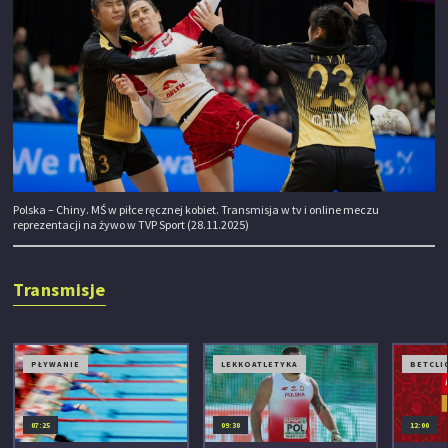
Polska – Chiny. MŚ w piłce ręcznej kobiet. Transmisja w tv i online meczu
reprezentacji na żywo w TVP Sport (28.11.2025)
Transmisje
PŁYWANIE
LEKKOATLETYKA
BETCLIC
07:25
09:30
12:00