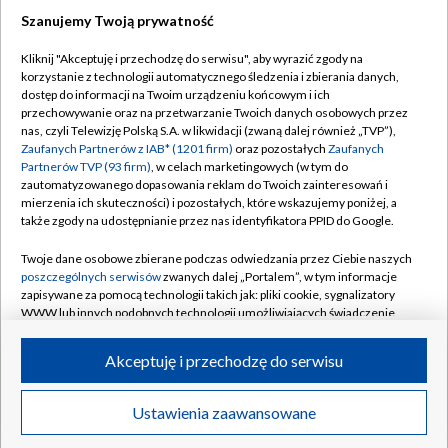
2
Islandia (K)
0
0
0
Szanujemy Twoją prywatność
Kliknij "Akceptuję i przechodzę do serwisu", aby wyrazić zgody na
3
Czarnogóra (K)
0
0
0
korzystanie z technologii automatycznego śledzenia i zbierania danych,
dostęp do informacji na Twoim urządzeniu końcowym i ich
4
Słowenia (K)
0
0
0
przechowywanie oraz na przetwarzanie Twoich danych osobowych przez
nas, czyli Telewizję Polską S.A. w likwidacji (zwaną dalej również „TVP”),
Zaufanych Partnerów z IAB* (1201 firm)
oraz pozostałych
Zaufanych
Partnerów TVP (93 firm)
, w celach marketingowych (w tym do
zautomatyzowanego dopasowania reklam do Twoich zainteresowań i
mierzenia ich skuteczności) i pozostałych, które wskazujemy poniżej, a
także zgody na udostępnianie przez nas identyfikatora PPID do Google.
TVP
Twoje dane osobowe zbierane podczas odwiedzania przez Ciebie naszych
poszczególnych serwisów
zwanych dalej „Portalem”, w tym informacje
Abonament TVP
Regulamin TVP
zapisywane za pomocą technologii takich jak: pliki cookie, sygnalizatory
WWW lub innych podobnych technologii umożliwiających świadczenie
Polityka prywatności
Sklep TVP
dopasowanych i bezpiecznych usług, personalizację treści oraz reklam,
Biuro Reklamy
Moje zgody
udostępnianie funkcji mediów społecznościowych oraz analizowanie
Akceptuję i przechodzę do serwisu
ruchu w Internecie.
Oferta Handlowa
Biuro reklamy
Twoje dane osobowe zbierane podczas odwiedzania przez Ciebie
Ustawienia zaawansowane
Telegazeta ogłoszenia
Kontakt
News
Transmisje
Wideo
Więcej
poszczególnych serwisów
na Portalu, takie jak adresy IP, identyfikatory
Twoich urządzeń końcowych i identyfikatory plików cookie, informacje o
Emisja w TVP