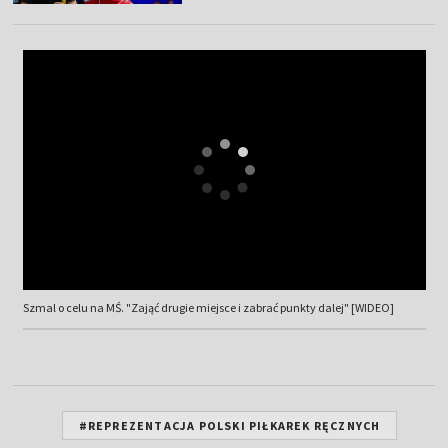
Szmal o celu na MŚ. "Zająć drugie miejsce i zabrać punkty dalej" [WIDEO]
#REPREZENTACJA POLSKI PIŁKAREK RĘCZNYCH