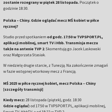
zostanie rozegrany w piątek 28 listopada.
Początek o
godzinie 18:30.
Polska – Chiny. Gdzie oglądać mecz MŚ kobiet w piłce
ręcznej?
Studio przed spotkaniem
od godz. 17:50 w TVPSPORT.PL,
aplikacji mobilnej, smart TV i Hbb. Transmisja meczu
także na antenie TVP 2
. Skomentują go Jacek Laskowski
oraz Małgorzata Stasiak.
W niedzielę drugie starcie, z Tunezją. Na zakończenie zmagań
w fazie wstępnej wtorkowy mecz z Francją.
MŚ 2025 w piłce ręcznej kobiet, mecz Polska – Chiny
[szczegóły transmisji]
Kiedy mecz:
28 listopada (piątek), godz. 18:30
Gdzie oglądać:
od 17:50 w TVPSPORT.PL, aplikacji mobilnej,
Smart TV, HbbTV, a od 18:22 w TVP 2