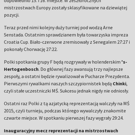
odpowiednio 15. i 16. miejsce. W zeszłorocznych
mistrzostwach Europy zostały sklasyfikowane na dziewiątej
pozycji.
Teraz przed nimi kolejny duży turniej pod wodzą Arne
Senstada. Ostatnim sprawdzianem była towarzyska impreza
Croatia Cup. Biało-czerwone zremisowały z Senegalem 27:27 i
pokonały Chorwację 27:22.
Polki spotkania grupy F będą rozgrywały w holenderskim
's-
Hertogenbosch
. Do głównej fazy awansują trzy najlepsze
zespoły, a ostatni będzie rywalizował w Pucharze Prezydenta.
Pierwszymi rywalkami naszych szczypiornistek będą
Chinki
,
czyli stałe uczestniczki MŚ. Sukcesu jednak nigdy nie odniosły.
Ostatni raz Polki z tą azjatycką reprezentacją walczyły na MŚ
2015, czyli turnieju, podczas którego wywalczyły znakomite
czwarte miejsce. W spotkaniu pierwszej fazy wygrały 29:24.
Inauguracyjny mecz reprezentacji na mistrzostwach