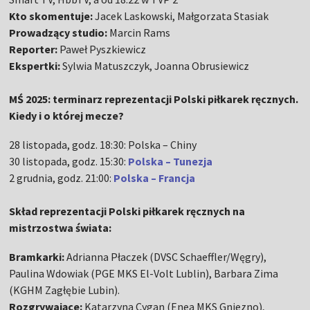
Kto skomentuje:
Jacek Laskowski, Małgorzata Stasiak
Prowadzący studio:
Marcin Rams
Reporter:
Paweł Pyszkiewicz
Ekspertki:
Sylwia Matuszczyk, Joanna Obrusiewicz
MŚ 2025: terminarz reprezentacji Polski piłkarek ręcznych.
Kiedy i o której mecze?
28 listopada, godz. 18:30: Polska – Chiny
30 listopada, godz. 15:30:
Polska – Tunezja
2 grudnia, godz. 21:00:
Polska – Francja
Skład reprezentacji Polski piłkarek ręcznych na
mistrzostwa świata:
Bramkarki:
Adrianna Płaczek (DVSC Schaeffler/Węgry),
Paulina Wdowiak (PGE MKS El-Volt Lublin), Barbara Zima
(KGHM Zagłębie Lubin).
Rozgrywające:
Katarzyna Cygan (Enea MKS Gniezno),