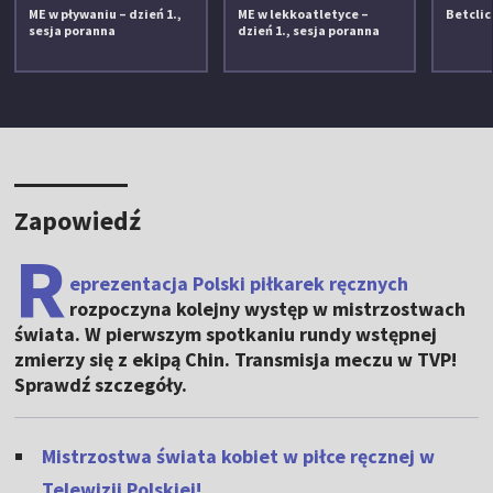
ME w pływaniu – dzień 1.,
ME w lekkoatletyce –
Betclic 
sesja poranna
dzień 1., sesja poranna
Zapowiedź
R
eprezentacja Polski piłkarek ręcznyc
h
rozpoczyna kolejny występ w mistrzostwach
świata. W pierwszym spotkaniu rundy wstępnej
zmierzy się z ekipą Chin. Transmisja meczu w TVP!
Sprawdź szczegóły.
Mistrzostwa świata kobiet w piłce ręcznej w
Telewizji Polskiej!