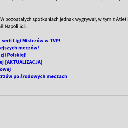
. W pozostałych spotkaniach jednak wygrywał, w tym z Atleti
ł Napoli 6:2.
 serii Ligi Mistrzów w TVP!
siejszych meczów!
zji Polskiej!
wej [AKTUALIZACJA]
gowej
istrzów po środowych meczach