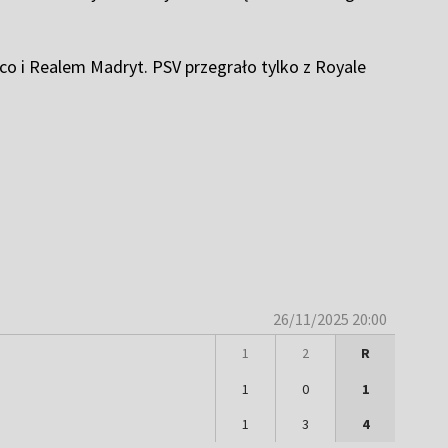
co i Realem Madryt. PSV przegrało tylko z Royale
26/11/2025 20:00
1
2
R
1
0
1
1
3
4