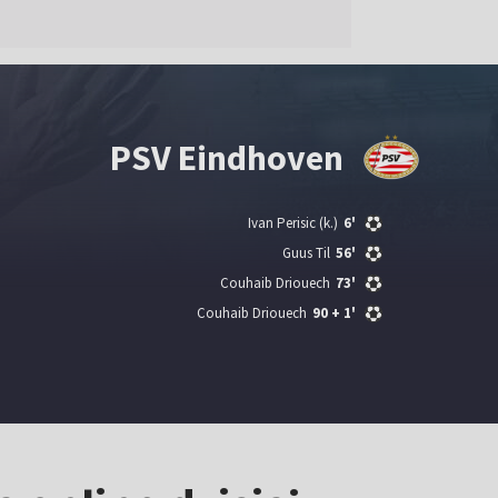
PSV Eindhoven
Ivan Perisic
(k.)
6'
Guus Til
56'
Couhaib Driouech
73'
Couhaib Driouech
90
+ 1'