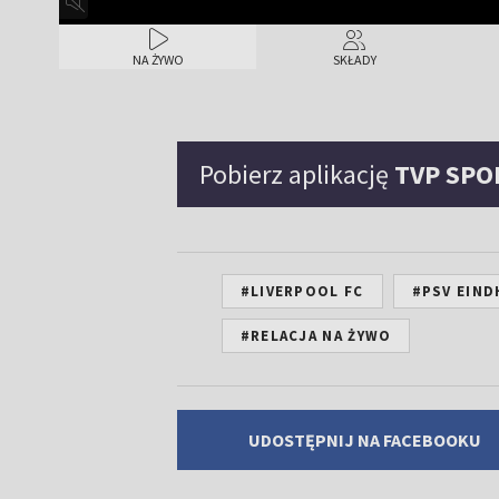
NA ŻYWO
SKŁADY
Pobierz aplikację
TVP SPO
#LIVERPOOL FC
#PSV EIN
#RELACJA NA ŻYWO
UDOSTĘPNIJ NA FACEBOOKU