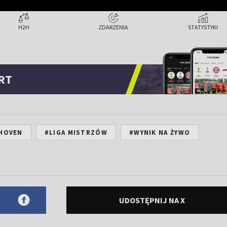
H2H
ZDARZENIA
STATYSTYKI
RT
DHOVEN
#LIGA MISTRZÓW
#WYNIK NA ŻYWO
UDOSTĘPNIJ NA X