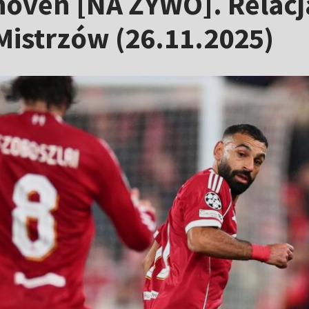
oven [NA ŻYWO]. Relacja 
 Mistrzów (26.11.2025)