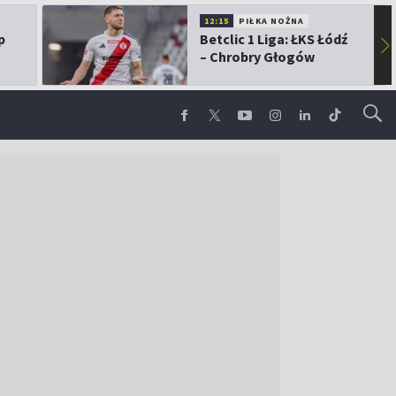
12:15
PIŁKA NOŻNA
p
Betclic 1 Liga: ŁKS Łódź
▶
– Chrobry Głogów