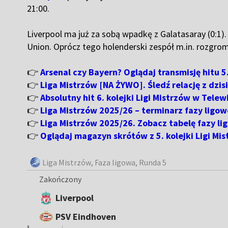
21:00.
Liverpool ma już za sobą wpadkę z Galatasaray (0:1)
Union. Oprócz tego holenderski zespół m.in. rozgromi
👉
Arsenal czy Bayern? Oglądaj transmisję hitu 5.
👉
Liga Mistrzów [NA ŻYWO]. Śledź relację z dzi
👉
Absolutny hit 6. kolejki Ligi Mistrzów w Telewi
👉
Liga Mistrzów 2025/26 – terminarz fazy ligo
👉
Liga Mistrzów 2025/26. Zobacz tabelę fazy li
👉
Oglądaj magazyn skrótów z 5. kolejki Ligi M
Liga Mistrzów
, Faza ligowa, Runda 5
Zakończony
Liverpool
PSV Eindhoven