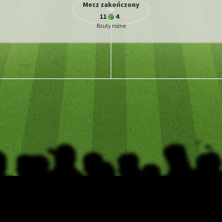
Mecz zakończony
11
4
Rzuty rożne