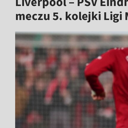
Liverpool – PSV Eindh
meczu 5. kolejki Ligi