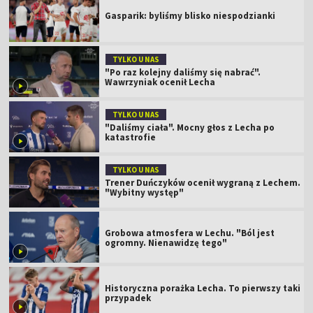
Gasparik: byliśmy blisko niespodzianki
TYLKO U NAS
"Po raz kolejny daliśmy się nabrać".
Wawrzyniak ocenił Lecha
TYLKO U NAS
"Daliśmy ciała". Mocny głos z Lecha po
katastrofie
TYLKO U NAS
Trener Duńczyków ocenił wygraną z Lechem.
"Wybitny występ"
Grobowa atmosfera w Lechu. "Ból jest
ogromny. Nienawidzę tego"
Historyczna porażka Lecha. To pierwszy taki
przypadek