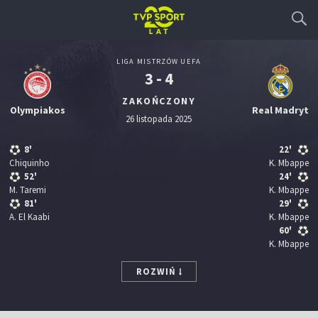
LIGA MISTRZÓW UEFA
3 - 4
ZAKOŃCZONY
Olympiakos
Real Madryt
26 listopada 2025
8'
22'
Chiquinho
K. Mbappe
52'
24'
M. Taremi
K. Mbappe
81'
29'
A. El Kaabi
K. Mbappe
60'
K. Mbappe
ROZWIŃ