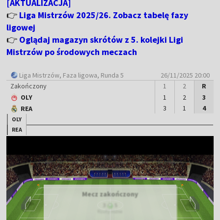
[AKTUALIZACJA]
👉
Liga Mistrzów 2025/26. Zobacz tabelę fazy
ligowej
👉
Oglądaj magazyn skrótów z 5. kolejki Ligi
Mistrzów po środowych meczach
Liga Mistrzów
, Faza ligowa, Runda 5
26/11/2025 20:00
Zakończony
1
2
R
OLY
1
2
3
3
1
4
REA
OLY
REA
Mecz zakończony
3
5
Rzuty rożne