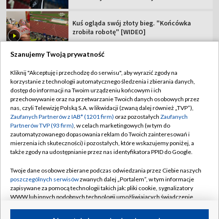
Kuś ogląda swój złoty bieg. "Końcówka
zrobiła robotę" [WIDEO]
Szanujemy Twoją prywatność
Kliknij "Akceptuję i przechodzę do serwisu", aby wyrazić zgody na
korzystanie z technologii automatycznego śledzenia i zbierania danych,
TVP
dostęp do informacji na Twoim urządzeniu końcowym i ich
Abonament TVP
Regulamin TVP
przechowywanie oraz na przetwarzanie Twoich danych osobowych przez
nas, czyli Telewizję Polską S.A. w likwidacji (zwaną dalej również „TVP”),
Polityka prywatności
Sklep TVP
Zaufanych Partnerów z IAB* (1201 firm)
oraz pozostałych
Zaufanych
Partnerów TVP (93 firm)
, w celach marketingowych (w tym do
Biuro Reklamy
Moje zgody
zautomatyzowanego dopasowania reklam do Twoich zainteresowań i
mierzenia ich skuteczności) i pozostałych, które wskazujemy poniżej, a
Oferta Handlowa
Biuro reklamy
także zgody na udostępnianie przez nas identyfikatora PPID do Google.
Telegazeta ogłoszenia
Kontakt
Twoje dane osobowe zbierane podczas odwiedzania przez Ciebie naszych
Emisja w TVP
poszczególnych serwisów
zwanych dalej „Portalem”, w tym informacje
zapisywane za pomocą technologii takich jak: pliki cookie, sygnalizatory
Kanały
Rada Programowa
WWW lub innych podobnych technologii umożliwiających świadczenie
dopasowanych i bezpiecznych usług, personalizację treści oraz reklam,
Ogłoszenia przetargowe
udostępnianie funkcji mediów społecznościowych oraz analizowanie
©2026 Telewizja Polska Spółka Akcyjna w likwidacji