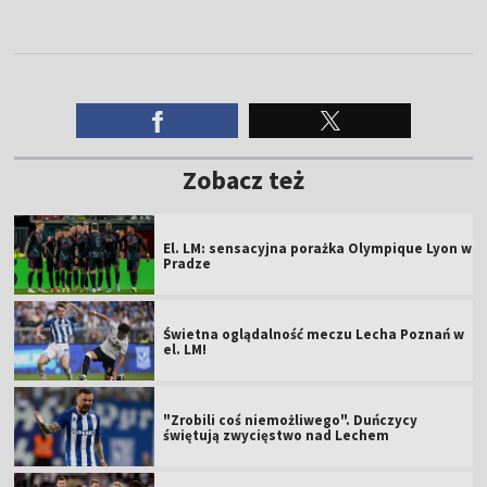
Zobacz też
El. LM: sensacyjna porażka Olympique Lyon w
Pradze
Świetna oglądalność meczu Lecha Poznań w
el. LM!
"Zrobili coś niemożliwego". Duńczycy
świętują zwycięstwo nad Lechem