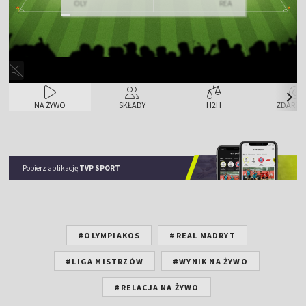
OLY
REA
NA ŻYWO
SKŁADY
H2H
ZDARZE
Pobierz aplikację
TVP SPORT
#OLYMPIAKOS
#REAL MADRYT
#LIGA MISTRZÓW
#WYNIK NA ŻYWO
#RELACJA NA ŻYWO