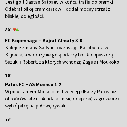
Jest gol! Dastan Satpaev w końcu trafia do bramki!
Odebrał piłkę bramkarzowi i oddał mocny strzał z
bliskiej odległości.
80'
FC Kopenhaga – Kajrat Ałmaty 3:0
Kolejne zmiany. Sadybekov zastąpi Kasabulata w
Kajracie, a w drużynie gospodarzy boisko opuszczą
Suzuki i Robert, za których wchodzą Zague i Moukoko.
76'
Pafos FC – AS Monaco 1:2
W polu karnym Monaco jest więcej piłkarzy Pafos niż
obrońców, ale i tak udaje im się odeprzeć zagrożenie i
wybić piłkę na połowę rywali.
73'