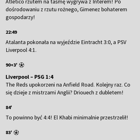
Atletico rzutem na taśmę wygrywa z Interem! Po
dośrodowaniu z rzutu rożnego, Gimenez bohaterem
gospodarzy!
22:49
Atalanta pokonała na wyjeździe Eintracht 3:0, a PSV
Liverpool 4:1.
90+3'
Liverpool – PSG 1:4
The Reds upokorzeni na Anfield Road. Kolejny raz. Co
się dzieje z mistrzami Anglii? Driouech z dubletem!
84'
To powinno być 4:4! El Khabi minimalnie przestrzelił!
83'