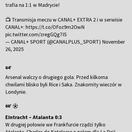
trafia na 1:1 w Madrycie!
📺 Transmisja meczu w CANAL+ EXTRA 2 i w serwisie
CANAL+:
https://t.co/OFoz9m2OwN
pic.twitter.com/zregGQg7IS
— CANAL+ SPORT (@CANALPLUS_SPORT)
November
26, 2025
64'
Arsenal walczy o drugiego gola. Przed kilkoma
chwilami blisko byli Rice i Saka. Znakomity wieczór w
Londynie.
66'
Eintracht – Atalanta 0:3
W drugiej połowie we Frankfurcie rządzi tylko
Atalanta. Charles de Ketelaere z golem dla La Dei!