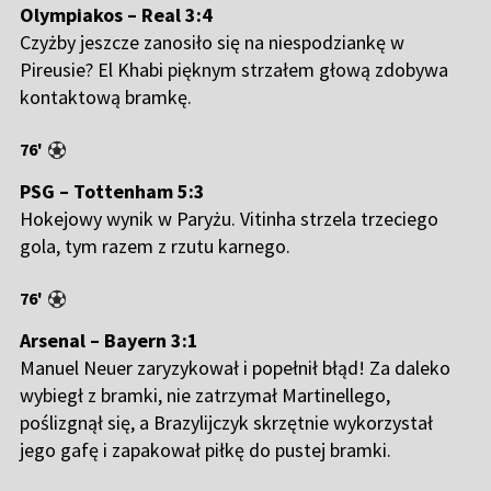
Olympiakos – Real 3:4
Czyżby jeszcze zanosiło się na niespodziankę w
Pireusie? El Khabi pięknym strzałem głową zdobywa
kontaktową bramkę.
76'
PSG – Tottenham 5:3
Hokejowy wynik w Paryżu. Vitinha strzela trzeciego
gola, tym razem z rzutu karnego.
76'
Arsenal – Bayern 3:1
Manuel Neuer zaryzykował i popełnił błąd! Za daleko
wybiegł z bramki, nie zatrzymał Martinellego,
poślizgnął się, a Brazylijczyk skrzętnie wykorzystał
jego gafę i zapakował piłkę do pustej bramki.