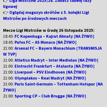
👉
Liga Mistrzów 2025/26. Zobacz tabelę fazy
ligowej
👉
Oglądaj magazyn skrótów z 5. kolejki Ligi
Mistrzów po środowych meczach
Mecze Ligi Mistrzów w środę 26 listopada 2025:
18:45:
FC Kopenhaga – Kajrat Ałmaty [NA ŻYWO]
18:45:
Pafos FC – AS Monaco [NA ŻYWO]
21:00:
Arsenal FC – Bayern Monachium [TRANSMISJA
W TVP]
21:00:
Atletico Madryt – Inter Mediolan [NA ŻYWO]
21:00:
Eintracht Frankfurt – Atalanta [NA ŻYWO]
21:00:
Liverpool – PSV Eindhoven [NA ŻYWO]
21:00:
Olympiakos – Real Madryt [NA ŻYWO]
21:00:
Paris Saint-Germain – Tottenham Hotspur [NA
ŻYWO]
21:00:
Sporting CP – Club Brugge [NA ŻYWO]