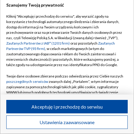
Szanujemy Twoją prywatność
FC Kopenhaga – Kajrat Ałmaty 1:0
Być może Demir Kasabulat zagrał ręką we własnym
Kliknij "Akceptuję i przechodzę do serwisu", aby wyrazić zgody na
korzystanie z technologii automatycznego śledzenia i zbierania danych,
polu karnym i będzie rzut karny dla Kopenhagi. Sędzia
dostęp do informacji na Twoim urządzeniu końcowym i ich
właśnie analizuje sytuację.
przechowywanie oraz na przetwarzanie Twoich danych osobowych przez
nas, czyli Telewizję Polską S.A. w likwidacji (zwaną dalej również „TVP”),
Zaufanych Partnerów z IAB* (1201 firm)
oraz pozostałych
Zaufanych
54'
Partnerów TVP (93 firm)
, w celach marketingowych (w tym do
Pafos FC – AS Monaco 1:2
zautomatyzowanego dopasowania reklam do Twoich zainteresowań i
mierzenia ich skuteczności) i pozostałych, które wskazujemy poniżej, a
Zawodnicy Pafos byli zepchnięcy głęboko do własnej
także zgody na udostępnianie przez nas identyfikatora PPID do Google.
defensywy, ale udało im się wyprowadzić szybką
kontrę. Anderson znalazł sobie miejsce w polu karnym i
Twoje dane osobowe zbierane podczas odwiedzania przez Ciebie naszych
poszczególnych serwisów
zwanych dalej „Portalem”, w tym informacje
uderzał, ale bramkarz Monaco świetnie obronił!
zapisywane za pomocą technologii takich jak: pliki cookie, sygnalizatory
WWW lub innych podobnych technologii umożliwiających świadczenie
dopasowanych i bezpiecznych usług, personalizację treści oraz reklam,
53'
udostępnianie funkcji mediów społecznościowych oraz analizowanie
Akceptuję i przechodzę do serwisu
FC Kopenhaga – Kajrat Ałmaty 1:0
ruchu w Internecie.
Kolejna dobra akcja ofensywna zawodników
Twoje dane osobowe zbierane podczas odwiedzania przez Ciebie
Ustawienia zaawansowane
Kopenhagi. Od początku drugiej połowy dominują na
News
Transmisje
Wideo
Więcej
poszczególnych serwisów
na Portalu, takie jak adresy IP, identyfikatory
boisku, ale dalej nie mogą trafić do siatki. Suzuki był w
Twoich urządzeń końcowych i identyfikatory plików cookie, informacje o