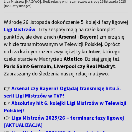
Liga Mistrzów [NA ŻYWO]. Śledź relację online z meczów w środę 26 listopada 2025
(fot. Getty Images)
W środę 26 listopada dokończenie 5. kolejki fazy ligowej
Ligi Mistrzów
. Trzy zespoły mają na razie komplet
punktów, ale dwa z nich (
Arsenal
i
Bayern
) zmierzą się
w hicie transmitowanym w Telewizji Polskiej. Oprócz
nich za każdym razem zwyciężał tylko
Inter
, którego
czeka starcie w Madrycie z
Atletico
. Dzisiaj grają też
Paris Saint-Germain, Liverpool czy Real Madryt
.
Zapraszamy do śledzenia naszej relacji na żywo.
👉
Arsenal czy Bayern? Oglądaj transmisję hitu 5.
serii Ligi Mistrzów w TVP!
👉
Absolutny hit 6. kolejki Ligi Mistrzów w Telewizji
Polskiej!
👉
Liga Mistrzów 2025/26 – terminarz fazy ligowej
[AKTUALIZACJA]