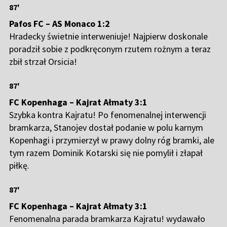
87'
Pafos FC – AS Monaco 1:2
Hradecky świetnie interweniuje! Najpierw doskonale
poradził sobie z podkręconym rzutem rożnym a teraz
zbił strzał Orsicia!
87'
FC Kopenhaga – Kajrat Ałmaty 3:1
Szybka kontra Kajratu! Po fenomenalnej interwencji
bramkarza, Stanojev dostał podanie w polu karnym
Kopenhagi i przymierzył w prawy dolny róg bramki, ale
tym razem Dominik Kotarski się nie pomylił i złapał
piłkę.
87'
FC Kopenhaga – Kajrat Ałmaty 3:1
Fenomenalna parada bramkarza Kajratu! wydawało