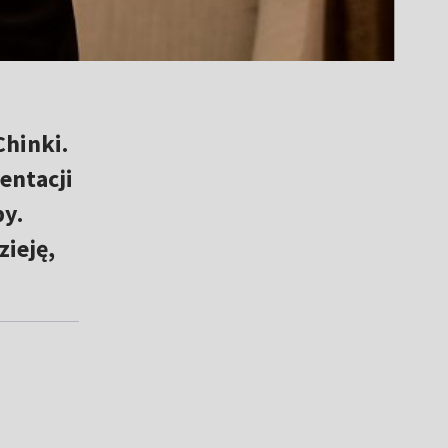
Chinki.
entacji
py.
ieję,