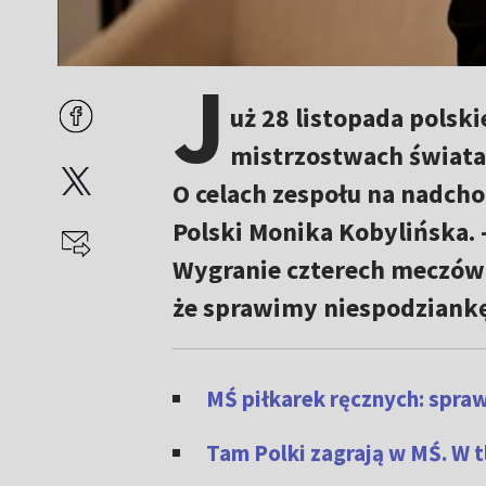
J
uż 28 listopada polski
mistrzostwach świata,
O celach zespołu na nadcho
Polski Monika Kobylińska.
Wygranie czterech meczów 
że sprawimy niespodziankę
MŚ piłkarek ręcznych: spraw
Tam Polki zagrają w MŚ. W t