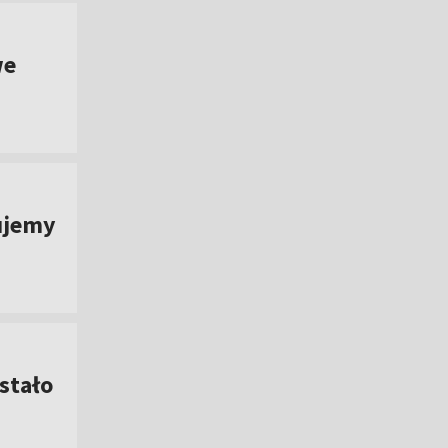
we
ujemy
stało