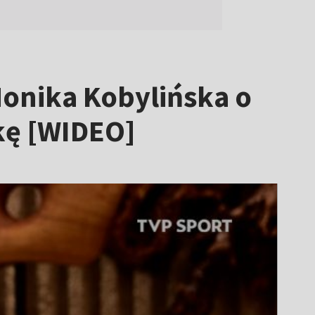
 Monika Kobylińska o
kę [WIDEO]