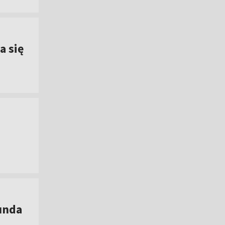
a się
]
runda