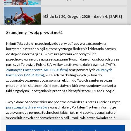
MŚ do lat 20, Oregon 2026 – dzień 4. [ZAPIS]
Szanujemy Twoją prywatność
Kliknij "Akceptuję i przechodzę do serwisu", aby wyrazić zgody na
korzystanie z technologii automatycznego śledzenia i zbierania danych,
TVP
dostęp do informacji na Twoim urządzeniu końcowym i ich
Abonament TVP
Regulamin TVP
przechowywanie oraz na przetwarzanie Twoich danych osobowych przez
nas, czyli Telewizję Polską S.A. w likwidacji (zwaną dalej również „TVP”),
Polityka prywatności
Sklep TVP
Zaufanych Partnerów z IAB* (1201 firm)
oraz pozostałych
Zaufanych
Partnerów TVP (93 firm)
, w celach marketingowych (w tym do
Biuro Reklamy
Moje zgody
zautomatyzowanego dopasowania reklam do Twoich zainteresowań i
mierzenia ich skuteczności) i pozostałych, które wskazujemy poniżej, a
Oferta Handlowa
Biuro reklamy
także zgody na udostępnianie przez nas identyfikatora PPID do Google.
Telegazeta ogłoszenia
Kontakt
Twoje dane osobowe zbierane podczas odwiedzania przez Ciebie naszych
Emisja w TVP
poszczególnych serwisów
zwanych dalej „Portalem”, w tym informacje
zapisywane za pomocą technologii takich jak: pliki cookie, sygnalizatory
Kanały
Rada Programowa
WWW lub innych podobnych technologii umożliwiających świadczenie
dopasowanych i bezpiecznych usług, personalizację treści oraz reklam,
Ogłoszenia przetargowe
udostępnianie funkcji mediów społecznościowych oraz analizowanie
©2026 Telewizja Polska Spółka Akcyjna w likwidacji