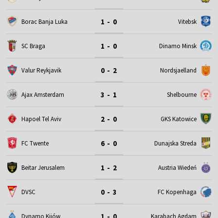
1 - 0
Borac Banja Luka
Vitebsk
1 - 0
SC Braga
Dinamo Minsk
0 - 2
Valur Reykjavik
Nordsjaelland
3 - 1
Ajax Amsterdam
Shelbourne
2 - 0
Hapoel Tel Aviv
GKS Katowice
6 - 0
FC Twente
Dunajska Streda
1 - 2
Beitar Jerusalem
Austria Wiedeń
0 - 3
DVSC
FC Kopenhaga
1 - 0
Dynamo Kijów
Karabach Agdam