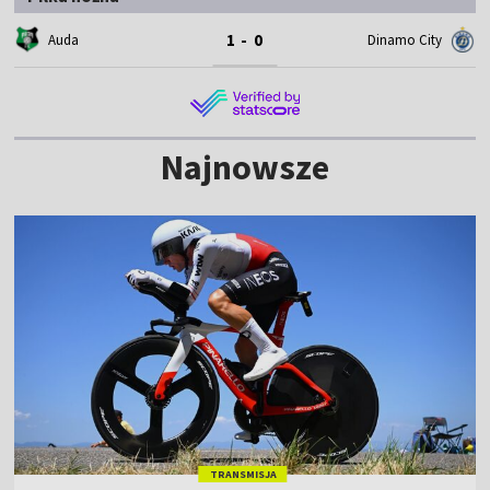
1 - 0
Auda
Dinamo City
Najnowsze
TRANSMISJA