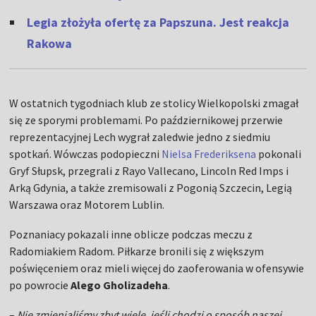
Legia złożyła ofertę za Papszuna. Jest reakcja
Rakowa
W ostatnich tygodniach klub ze stolicy Wielkopolski zmagał
się ze sporymi problemami. Po październikowej przerwie
reprezentacyjnej Lech wygrał zaledwie jedno z siedmiu
spotkań. Wówczas podopieczni
Nielsa Frederiksena
pokonali
Gryf Słupsk, przegrali z Rayo Vallecano, Lincoln Red Imps i
Arką Gdynia, a także zremisowali z Pogonią Szczecin, Legią
Warszawa oraz Motorem Lublin.
Poznaniacy pokazali inne oblicze podczas meczu z
Radomiakiem Radom. Piłkarze bronili się z większym
poświęceniem oraz mieli więcej do zaoferowania w ofensywie
po powrocie
Alego Gholizadeha
.
–
Nie zmienialiśmy zbyt wiele, jeśli chodzi o sposób naszej