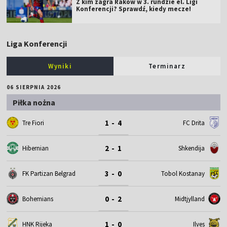
Z kim zagra Raków w 3. rundzie el. Ligi
Konferencji? Sprawdź, kiedy mecze!
Liga Konferencji
Wyniki
Terminarz
06 SIERPNIA 2026
Piłka nożna
1 - 4
Tre Fiori
FC Drita
2 - 1
Hibernian
Shkendija
3 - 0
FK Partizan Belgrad
Tobol Kostanay
0 - 2
Bohemians
Midtjylland
1 - 0
HNK Rijeka
Ilves