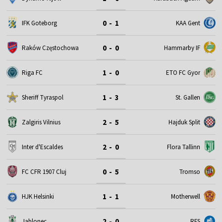
0 - 1
IFK Goteborg
KAA Gent
0 - 0
Raków Częstochowa
Hammarby IF
1 - 0
Riga FC
ETO FC Gyor
1 - 3
Sheriff Tyraspol
St. Gallen
2 - 5
Zalgiris Vilnius
Hajduk Split
2 - 0
Inter d'Escaldes
Flora Tallinn
0 - 5
FC CFR 1907 Cluj
Tromso
1 - 1
HJK Helsinki
Motherwell
2 - 0
Jablonec
RFS