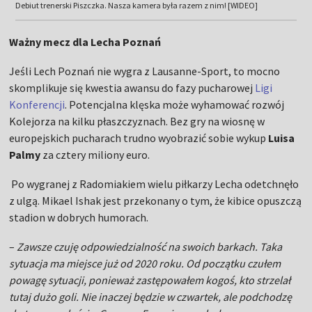
Debiut trenerski Piszczka. Nasza kamera była razem z nim! [WIDEO]
Ważny mecz dla Lecha Poznań
Jeśli Lech Poznań nie wygra z Lausanne-Sport, to mocno
skomplikuje się kwestia awansu do fazy pucharowej
Ligi
Konferencji
. Potencjalna klęska może wyhamować rozwój
Kolejorza na kilku płaszczyznach. Bez gry na wiosnę w
europejskich pucharach trudno wyobrazić sobie wykup
Luisa
Palmy
za cztery miliony euro.
Po wygranej z Radomiakiem wielu piłkarzy Lecha odetchnęło
z ulgą. Mikael Ishak jest przekonany o tym, że kibice opuszczą
stadion w dobrych humorach.
–
Zawsze czuję odpowiedzialność na swoich barkach. Taka
sytuacja ma miejsce już od 2020 roku. Od początku czułem
powagę sytuacji, ponieważ zastępowałem kogoś, kto strzelał
tutaj dużo goli. Nie inaczej będzie w czwartek, ale podchodzę