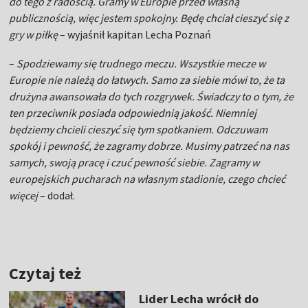
do tego z radością. Gramy w Europie przed własną
publicznością, więc jestem spokojny. Będę chciał cieszyć się z
gry w piłkę
– wyjaśnił kapitan Lecha Poznań
–
Spodziewamy się trudnego meczu. Wszystkie mecze w
Europie nie należą do łatwych. Samo za siebie mówi to, że ta
drużyna awansowała do tych rozgrywek. Świadczy to o tym, że
ten przeciwnik posiada odpowiednią jakość. Niemniej
będziemy chcieli cieszyć się tym spotkaniem. Odczuwam
spokój i pewność, że zagramy dobrze. Musimy patrzeć na nas
samych, swoją pracę i czuć pewność siebie. Zagramy w
europejskich pucharach na własnym stadionie, czego chcieć
więcej
– dodał.
Czytaj też
Lider Lecha wrócił do