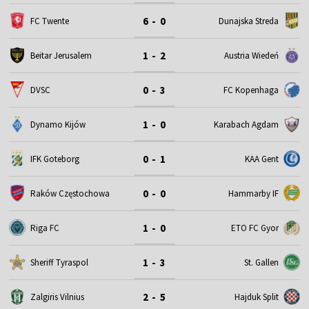
6 - 0
FC Twente
Dunajska Streda
1 - 2
Beitar Jerusalem
Austria Wiedeń
0 - 3
DVSC
FC Kopenhaga
1 - 0
Dynamo Kijów
Karabach Agdam
0 - 1
IFK Goteborg
KAA Gent
0 - 0
Raków Częstochowa
Hammarby IF
1 - 0
Riga FC
ETO FC Gyor
1 - 3
Sheriff Tyraspol
St. Gallen
2 - 5
Zalgiris Vilnius
Hajduk Split