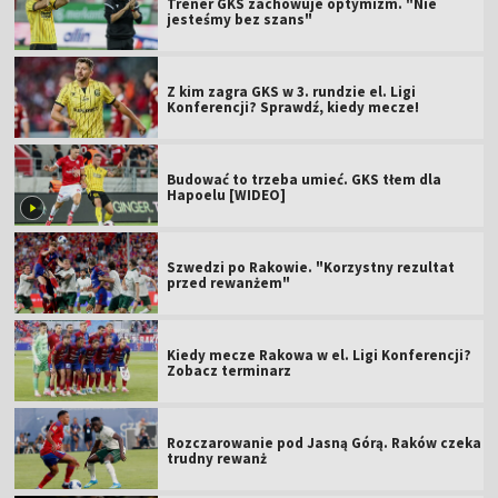
Trener GKS zachowuje optymizm. "Nie
jesteśmy bez szans"
Z kim zagra GKS w 3. rundzie el. Ligi
Konferencji? Sprawdź, kiedy mecze!
Budować to trzeba umieć. GKS tłem dla
Hapoelu [WIDEO]
Szwedzi po Rakowie. "Korzystny rezultat
przed rewanżem"
Kiedy mecze Rakowa w el. Ligi Konferencji?
Zobacz terminarz
Rozczarowanie pod Jasną Górą. Raków czeka
trudny rewanż