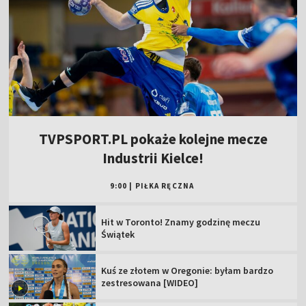
TVPSPORT.PL pokaże kolejne mecze
Industrii Kielce!
9:00
|
PIŁKA RĘCZNA
Hit w Toronto! Znamy godzinę meczu
Świątek
Kuś ze złotem w Oregonie: byłam bardzo
zestresowana [WIDEO]