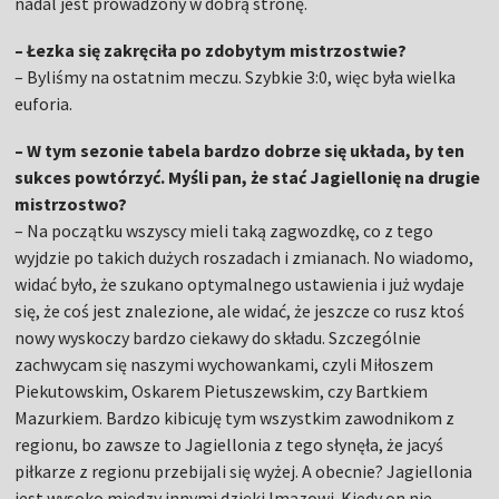
nadal jest prowadzony w dobrą stronę.
– Łezka się zakręciła po zdobytym mistrzostwie?
– Byliśmy na ostatnim meczu. Szybkie 3:0, więc była wielka
euforia.
– W tym sezonie tabela bardzo dobrze się układa, by ten
sukces powtórzyć. Myśli pan, że stać Jagiellonię na drugie
mistrzostwo?
– Na początku wszyscy mieli taką zagwozdkę, co z tego
wyjdzie po takich dużych roszadach i zmianach. No wiadomo,
widać było, że szukano optymalnego ustawienia i już wydaje
się, że coś jest znalezione, ale widać, że jeszcze co rusz ktoś
nowy wyskoczy bardzo ciekawy do składu. Szczególnie
zachwycam się naszymi wychowankami, czyli Miłoszem
Piekutowskim, Oskarem Pietuszewskim, czy Bartkiem
Mazurkiem. Bardzo kibicuję tym wszystkim zawodnikom z
regionu, bo zawsze to Jagiellonia z tego słynęła, że jacyś
piłkarze z regionu przebijali się wyżej. A obecnie? Jagiellonia
jest wysoko między innymi dzięki Imazowi. Kiedy on nie