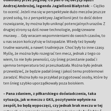
Andrzej Ambrożej, legenda Jagiellonii Białystok
: – Ciężko
to ocenić. Jeżeli ma się w perspektywie dużo meczów jeszcze
przed sobą, to z perspektywy Jagiellonii jest to dość dobre
rozwiązanie, by można było uniknąć potencjalnych urazów. Z
drugiej strony są dziś nowe technologie, podgrzewane
murawy… Gdy wracam wspomnieniami do swoich czasów, to
u nas sezon kończył się w listopadzie. Wtedy też bywały
trudne warunki, a nawet trudniejsze. Choć były to inne czasy.
Myślę, że można było rozegrać ten mecz, jednak z tego co
wiem, to nie było pewności, czy śnieg przestanie padać i
ujemna temperatura też przeszkadzała. Można było jednak
przewidzieć, że będzie padał śnieg i jakoś temu problemowi
zaradzić. Można było na przykład przygotować osoby, które by
ten śnieg szybko uporządkowały poza boiskiem.
– Pana zdaniem, z piłkarskiego doświadczenia, taka
sytuacja, jak w meczu z GKS, pozytywnie wpłynie na
zespół, bo będą wypoczęci, czy jednak brak meczu w tej