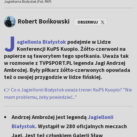
Jagiellonia Białystok (Fot. PAP)
Robert Bońkowski
OBSERWUJ
J
agiellonia Białystok
podejmie w Lidze
Konferencji KuPS Kuopio. Żółto-czerwoni na
papierze są faworytem tego spotkania. Uważa tak
w rozmowie z TVPSPORT.PL legenda Jagi Andrzej
Ambrożej. Były piłkarz żółto-czerwonych opowiada
też o swojej przygodzie w lidze fińskiej.
👉 Co o Jagiellonii Białystok uważa trener KuPS Kuopio? "Nie
mam problemu, żeby powiedzieć..."
Andrzej Ambrożej jest legendą
Jagiellonii
Białystok
. Wystąpił w 280 oficjalnych meczach
Jagi. Jest też członkiem Galerii Sław