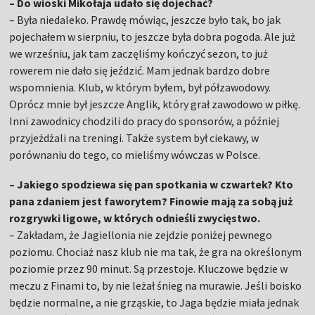
– Do wioski Mikołaja udało się dojechać?
– Była niedaleko. Prawdę mówiąc, jeszcze było tak, bo jak
pojechałem w sierpniu, to jeszcze była dobra pogoda. Ale już
we wrześniu, jak tam zaczęliśmy kończyć sezon, to już
rowerem nie dało się jeździć. Mam jednak bardzo dobre
wspomnienia. Klub, w którym byłem, był półzawodowy.
Oprócz mnie był jeszcze Anglik, który grał zawodowo w piłkę.
Inni zawodnicy chodzili do pracy do sponsorów, a później
przyjeżdżali na treningi. Także system był ciekawy, w
porównaniu do tego, co mieliśmy wówczas w Polsce.
– Jakiego spodziewa się pan spotkania w czwartek? Kto
pana zdaniem jest faworytem? Finowie mają za sobą już
rozgrywki ligowe, w których odnieśli zwycięstwo.
– Zakładam, że Jagiellonia nie zejdzie poniżej pewnego
poziomu. Chociaż nasz klub nie ma tak, że gra na określonym
poziomie przez 90 minut. Są przestoje. Kluczowe będzie w
meczu z Finami to, by nie leżał śnieg na murawie. Jeśli boisko
będzie normalne, a nie grząskie, to Jaga będzie miała jednak