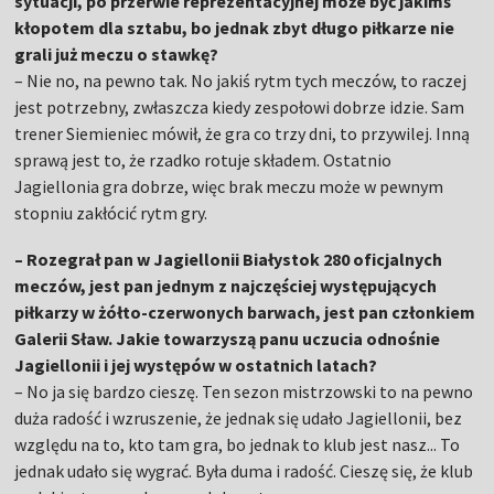
sytuacji, po przerwie reprezentacyjnej może być jakimś
kłopotem dla sztabu, bo jednak zbyt długo piłkarze nie
grali już meczu o stawkę?
– Nie no, na pewno tak. No jakiś rytm tych meczów, to raczej
jest potrzebny, zwłaszcza kiedy zespołowi dobrze idzie. Sam
trener Siemieniec mówił, że gra co trzy dni, to przywilej. Inną
sprawą jest to, że rzadko rotuje składem. Ostatnio
Jagiellonia gra dobrze, więc brak meczu może w pewnym
stopniu zakłócić rytm gry.
– Rozegrał pan w Jagiellonii Białystok 280 oficjalnych
meczów, jest pan jednym z najczęściej występujących
piłkarzy w żółto-czerwonych barwach, jest pan członkiem
Galerii Sław. Jakie towarzyszą panu uczucia odnośnie
Jagiellonii i jej występów w ostatnich latach?
– No ja się bardzo cieszę. Ten sezon mistrzowski to na pewno
duża radość i wzruszenie, że jednak się udało Jagiellonii, bez
względu na to, kto tam gra, bo jednak to klub jest nasz... To
jednak udało się wygrać. Była duma i radość. Cieszę się, że klub