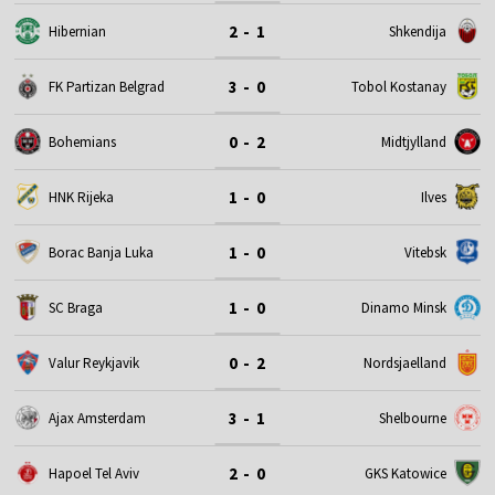
2 - 1
Hibernian
Shkendija
3 - 0
FK Partizan Belgrad
Tobol Kostanay
0 - 2
Bohemians
Midtjylland
1 - 0
HNK Rijeka
Ilves
1 - 0
Borac Banja Luka
Vitebsk
1 - 0
SC Braga
Dinamo Minsk
0 - 2
Valur Reykjavik
Nordsjaelland
3 - 1
Ajax Amsterdam
Shelbourne
2 - 0
Hapoel Tel Aviv
GKS Katowice