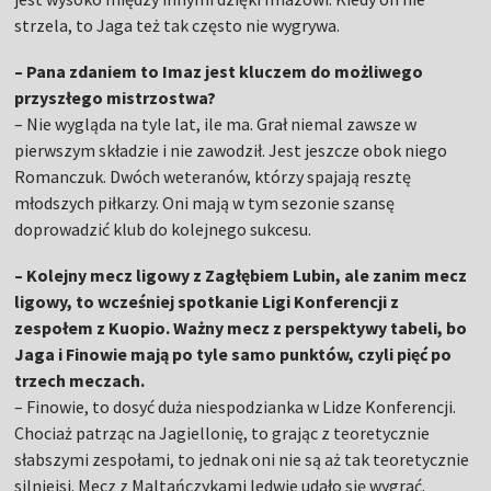
strzela, to Jaga też tak często nie wygrywa.
– Pana zdaniem to Imaz jest kluczem do możliwego
przyszłego mistrzostwa?
– Nie wygląda na tyle lat, ile ma. Grał niemal zawsze w
pierwszym składzie i nie zawodził. Jest jeszcze obok niego
Romanczuk. Dwóch weteranów, którzy spajają resztę
młodszych piłkarzy. Oni mają w tym sezonie szansę
doprowadzić klub do kolejnego sukcesu.
– Kolejny mecz ligowy z Zagłębiem Lubin, ale zanim mecz
ligowy, to wcześniej spotkanie Ligi Konferencji z
zespołem z Kuopio. Ważny mecz z perspektywy tabeli, bo
Jaga i Finowie mają po tyle samo punktów, czyli pięć po
trzech meczach.
– Finowie, to dosyć duża niespodzianka w Lidze Konferencji.
Chociaż patrząc na Jagiellonię, to grając z teoretycznie
słabszymi zespołami, to jednak oni nie są aż tak teoretycznie
silniejsi. Mecz z Maltańczykami ledwie udało się wygrać.