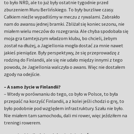
to było NRD, ale to już były ostatnie tygodnie przed
zburzeniem Muru Berlińskiego. To były burzliwe czasy.
Całkiem nieźle wypadliśmy w meczu z rywalami. Zabrakło
nam do awansu jednej bramki. Zbliżał się koniec sezonu, nie
miałem wielu meczów do rozegrania. Ale chyba spodobała się
moja gra tamtejszym władzom klubu, bo chcieli, żebym
został na dłużej, a Jagiellonia mogła dostać za mnie nawet
jakieś pieniądze. Były perspektywy, że się przeprowadzę z
rodziną do Finlandii, ale się nie udało między innymi z tego
powodu, że Jagiellonia walczyła o awans. Więc nie dostałem
zgody na odejście.
– A samo życie w Finlandii?
– Wtedy w porównaniu do tego, co było w Polsce, to była
przepaść na korzyść Finlandii, a z kolei jeśli chodzi o grę, to
było podobnie pod względem infrastruktury. Szału nie było.
Nie miałem tam samochodu, dali mi rower, więc jeździłem na
treningi rowerem.