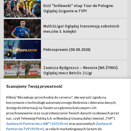
Dziś "królewski" etap Tour de Pologne.
Oglądaj ściganie w TVP!
Multi1Liga! Oglądaj transmisję sobotnich
meczów 3. kolejki!
Pełnosprawni (08.08.2026)
Zawisza Bydgoszcz – Resovia [NA ŻYWO].
Oglądaj mecz Betclic 2 Ligi
Szanujemy Twoją prywatność
Kliknij "Akceptuję i przechodzę do serwisu", aby wyrazić zgody na
korzystanie z technologii automatycznego śledzenia i zbierania danych,
TVP
dostęp do informacji na Twoim urządzeniu końcowym i ich
Abonament TVP
Regulamin TVP
przechowywanie oraz na przetwarzanie Twoich danych osobowych przez
nas, czyli Telewizję Polską S.A. w likwidacji (zwaną dalej również „TVP”),
Polityka prywatności
Sklep TVP
Zaufanych Partnerów z IAB* (1201 firm)
oraz pozostałych
Zaufanych
Partnerów TVP (93 firm)
, w celach marketingowych (w tym do