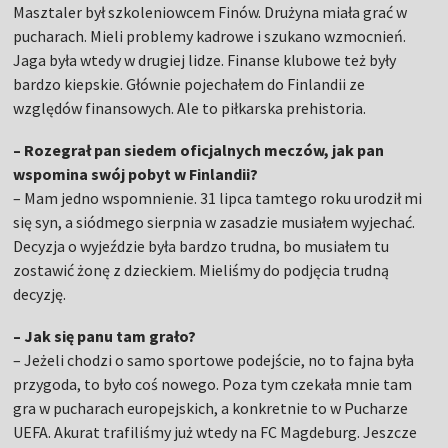
Masztaler był szkoleniowcem Finów. Drużyna miała grać w
pucharach. Mieli problemy kadrowe i szukano wzmocnień.
Jaga była wtedy w drugiej lidze. Finanse klubowe też były
bardzo kiepskie. Głównie pojechałem do Finlandii ze
względów finansowych. Ale to piłkarska prehistoria.
– Rozegrał pan siedem oficjalnych meczów, jak pan
wspomina swój pobyt w Finlandii?
– Mam jedno wspomnienie. 31 lipca tamtego roku urodził mi
się syn, a siódmego sierpnia w zasadzie musiałem wyjechać.
Decyzja o wyjeździe była bardzo trudna, bo musiałem tu
zostawić żonę z dzieckiem. Mieliśmy do podjęcia trudną
decyzję.
– Jak się panu tam grało?
– Jeżeli chodzi o samo sportowe podejście, no to fajna była
przygoda, to było coś nowego. Poza tym czekała mnie tam
gra w pucharach europejskich, a konkretnie to w Pucharze
UEFA. Akurat trafiliśmy już wtedy na FC Magdeburg. Jeszcze