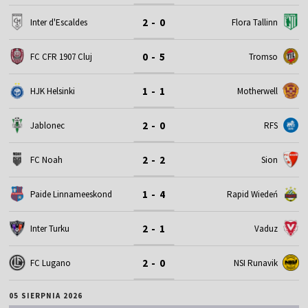
2 - 0
Inter d'Escaldes
Flora Tallinn
0 - 5
FC CFR 1907 Cluj
Tromso
1 - 1
HJK Helsinki
Motherwell
2 - 0
Jablonec
RFS
2 - 2
FC Noah
Sion
1 - 4
Paide Linnameeskond
Rapid Wiedeń
2 - 1
Inter Turku
Vaduz
2 - 0
FC Lugano
NSI Runavik
05 SIERPNIA 2026